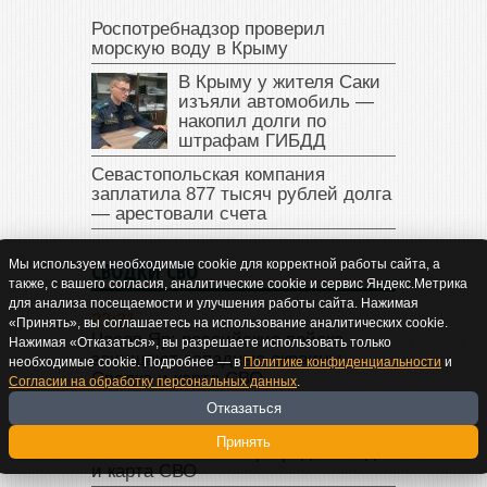
Роспотребнадзор проверил
морскую воду в Крыму
В Крыму у жителя Саки
изъяли автомобиль —
накопил долги по
штрафам ГИБДД
Севастопольская компания
заплатила 877 тысяч рублей долга
— арестовали счета
Мы используем необходимые cookie для корректной работы сайта, а
СВОДКИ СВО
также, с вашего согласия, аналитические cookie и сервис Яндекс.Метрика
для анализа посещаемости и улучшения работы сайта. Нажимая
22:31
«Принять», вы соглашаетесь на использование аналитических cookie.
Часов Яр: российские войска
Нажимая «Отказаться», вы разрешаете использовать только
зачищают западные окраины.
необходимые cookie. Подробнее — в
Политике конфиденциальности
и
Сводка и карта СВО
Согласии на обработку персональных данных
.
Отказаться
14:48
Купянское направление: река
Принять
Оскол больше не преграда. Сводка
и карта СВО