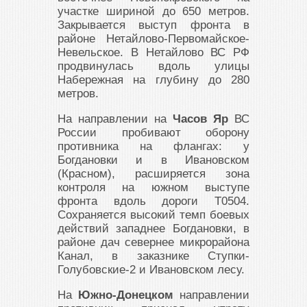
участке шириной до 650 метров.
Закрывается выступ фронта в
районе Нетайлово-Первомайское-
Невельское. В Нетайлово ВС РФ
продвинулась вдоль улицы
Набережная на глубину до 280
метров.
На направлении на
Часов Яр
ВС
России пробивают оборону
противника на флангах: у
Богдановки и в Ивановском
(Красном), расширяется зона
контроля на южном выступе
фронта вдоль дороги Т0504.
Сохраняется высокий темп боевых
действий западнее Богдановки, в
районе дач севернее микрорайона
Канал, в заказнике Ступки-
Голубовские-2 и Ивановском лесу.
На
Южно-Донецком
направлении