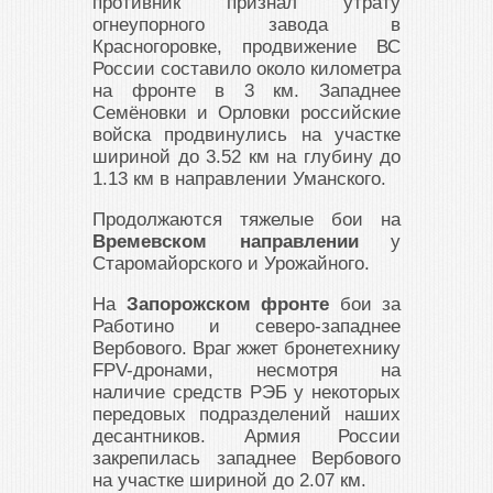
противник признал утрату
огнеупорного завода в
Красногоровке, продвижение ВС
России составило около километра
на фронте в 3 км. Западнее
Семёновки и Орловки российские
войска продвинулись на участке
шириной до 3.52 км на глубину до
1.13 км в направлении Уманского.
Продолжаются тяжелые бои на
Времевском направлении
у
Старомайорского и Урожайного.
На
Запорожском фронте
бои за
Работино и северо-западнее
Вербового. Враг жжет бронетехнику
FPV-дронами, несмотря на
наличие средств РЭБ у некоторых
передовых подразделений наших
десантников. Армия России
закрепилась западнее Вербового
на участке шириной до 2.07 км.