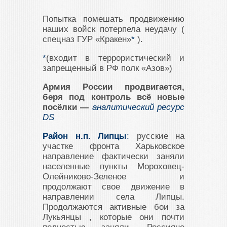
Попытка помешать продвижению
наших войск потерпела неудачу (
спецназ ГУР «Кракен»
*
).
*
(входит в террористический и
запрещенный в РФ полк «Азов»)
Армия России продвигается,
беря под контроль всё новые
посёлки —
аналитический ресурс
DS
Район н.п. Липцы
:
русские на
участке фронта Харьковское
направление фактически заняли
населенные пункты Мороховец-
Олейниково-Зеленое и
продолжают свое движение в
направлении села Липцы.
Продолжаются активные бои за
Лукьянцы , которые они почти