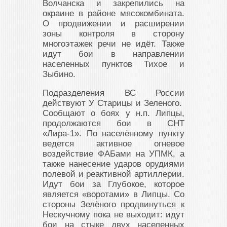
Волчанска и закрепились на
окраине в районе мясокомбината.
О продвижении и расширении
зоны контроля в сторону
многоэтажек речи не идёт. Также
идут бои в направлении
населенных пунктов Тихое и
Зыбино.
Подразделения ВС России
действуют У Старицы и Зеленого.
Сообщают о боях у н.п. Липцы,
продолжаются бои в СНТ
«Лира-1». По населённому пункту
ведется активное огневое
воздействие ФАБами на УПМК, а
также нанесение ударов орудиями
полевой и реактивной артиллерии.
Идут бои за Глубокое, которое
является «воротами» в Липцы. Со
стороны Зелёного продвинуться к
Нескучному пока не выходит: идут
бои на стыке двух населенных