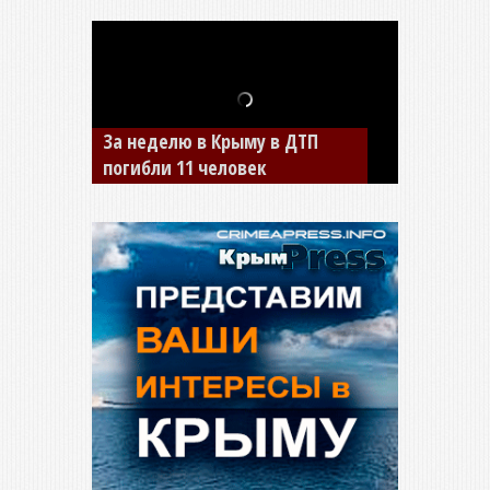
В Джанкое водитель ВАЗа
сбил двух детей на «зебре»