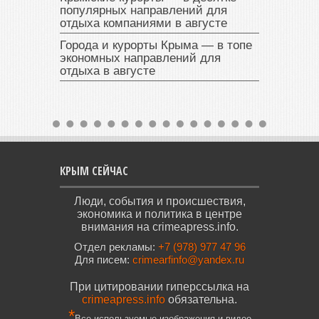
популярных направлений для
отдыха компаниями в августе
Города и курорты Крыма — в топе
экономных направлений для
отдыха в августе
КРЫМ СЕЙЧАС
Люди, события и происшествия,
экономика и политика в центре
внимания на crimeapress.info.
Отдел рекламы:
+7 (978) 977 47 96
Для писем:
crimearfinfo@yandex.ru
При цитировании гиперссылка на
crimeapress.info
обязательна.
*
Все используемые изображения и видео