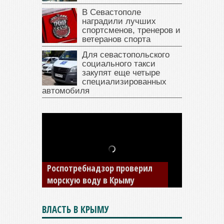
В Севастополе
наградили лучших
спортсменов, тренеров и
ветеранов спорта
Для севастопольского
социального такси
закупят еще четыре
специализированных
автомобиля
В Крыму у жителя Саки
изъяли автомобиль —
накопил долги по штрафам
ГИБДД
ВЛАСТЬ В КРЫМУ