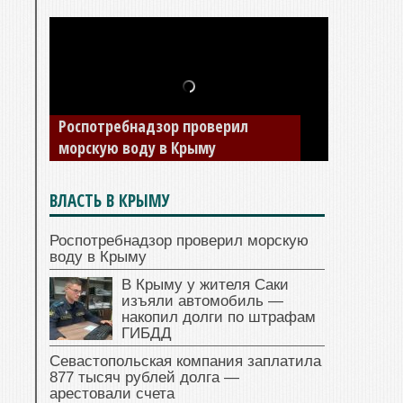
В Крыму у жителя Саки изъяли
Роспотребнадзор проверил
автомобиль — накопил долги по
морскую воду в Крыму
штрафам ГИБДД
ВЛАСТЬ В КРЫМУ
Роспотребнадзор проверил морскую
воду в Крыму
В Крыму у жителя Саки
изъяли автомобиль —
накопил долги по штрафам
ГИБДД
Севастопольская компания заплатила
877 тысяч рублей долга —
арестовали счета