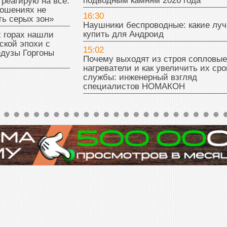
подводным камням 2026 года
 реагирую на все.
ношениях не
16:30
ь серых зон»
Наушники беспроводные: какие лу
купить для Андроид
 горах нашли
ской эпохи с
15:02
едузы Горгоны
Почему выходят из строя сопловые
нагреватели и как увеличить их сро
службы: инженерный взгляд
специалистов НОМАКОН