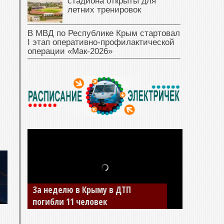
стадиона открыты для
летних тренировок
В МВД по Республике Крым стартовал
I этап оперативно‑профилактической
операции «Мак‑2026»
За неделю в Крыму в ДТП
В Джанкое водитель ВАЗа сбил
погибли 11 человек
двух детей на «зебре»