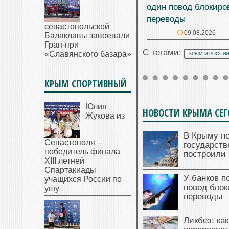
один повод блокиро
переводы
севастопольской
09.08.2026
Балаклавы завоевали
Гран-при
С тегами:
«Славянского базара»
КРЫМ И РОССИ
КРЫМ СПОРТИВНЫЙ
Юлия
НОВОСТИ КРЫМА СЕ
Жукова из
В Крыму п
Севастополя –
государст
победитель финала
построили 
XIII летней
Спартакиады
У банков п
учащихся России по
повод блок
ушу
переводы
Ликбез: ка