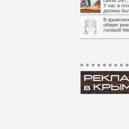
связи 24/7,
У нас в от
должно быт
В крымских
оберег рим
головой М