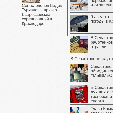
перерасчет
и отоплени
Севастополец Вадим
Турчанов – призер
Всероссийских
9 августа: 
соревнований в
погоды в 
Краснодаре
В Севасто
работников
отрасли
В Севастополе идут 
Севастопо
объединяет
#МЫВМЕС
В Севасто
лучших сп
тренеров и
спорта
Глава Крым