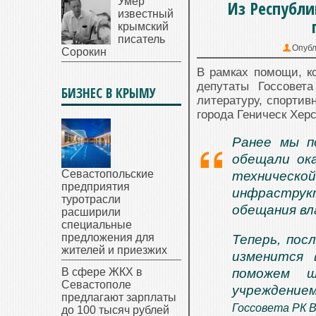
Умер
Из Республи
известный
крымский
писатель
Опубл
Сорокин
В рамках помощи, к
депутаты Госсовет
БИЗНЕС В КРЫМУ
литературу, спортив
города Геническ Хер
Ранее мы п
обещали ок
Севастопольские
техническо
предприятия
инфраструкт
туротрасли
обещания вл
расширили
специальные
предложения для
Теперь, пос
жителей и приезжих
изменится
В сфере ЖКХ в
поможем ш
Севастополе
учреждение
предлагают зарплаты
Госсовета РК 
до 100 тысяч рублей