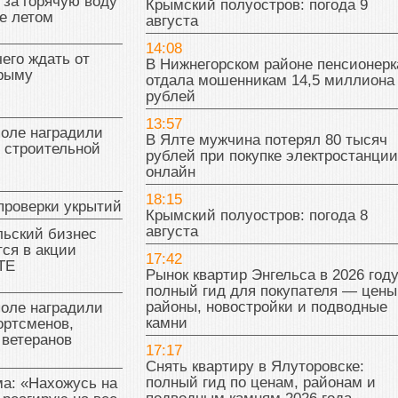
 за горячую воду
Крымский полуостров: погода 9
е летом
августа
14:08
чего ждать от
В Нижнегорском районе пенсионерк
Крыму
отдала мошенникам 14,5 миллиона
рублей
13:57
поле наградили
В Ялте мужчина потерял 80 тысяч
 строительной
рублей при покупке электростанции
онлайн
18:15
проверки укрытий
Крымский полуостров: погода 8
августа
льский бизнес
ся в акции
17:42
ТЕ
Рынок квартир Энгельса в 2026 году
полный гид для покупателя — цены
районы, новостройки и подводные
поле наградили
камни
ортсменов,
 ветеранов
17:17
Снять квартиру в Ялуторовске:
полный гид по ценам, районам и
а: «Нахожусь на