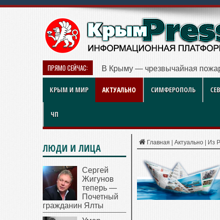
ПРЯМО СЕЙЧАС:
В Крыму — чрезвычайная пожар
КРЫМ И МИР
АКТУАЛЬНО
СИМФЕРОПОЛЬ
СЕ
ЧП
Главная
|
Актуально
|
Из Р
ЛЮДИ И ЛИЦА
Сергей
Жигунов
теперь —
Почетный
гражданин Ялты