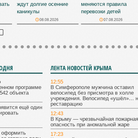
вать
ждут долгие осенние
меняются правила
каникулы
перевозки детей
08.08.2026
07.08.2026
Я
ГОДНЯ
ЛЕНТА НОВОСТЕЙ КРЫМА
о
12:55
венном программе
В Симферополе мужчина оставил
542 объекта
велосипед без присмотра в холле
учреждения. Велосипед «ушёл»… 
реставрацию
оявится ещё один
ировать
12:43
В Крыму — чрезвычайная пожарна
опасность при аномальной жаре
к оформить
17:23