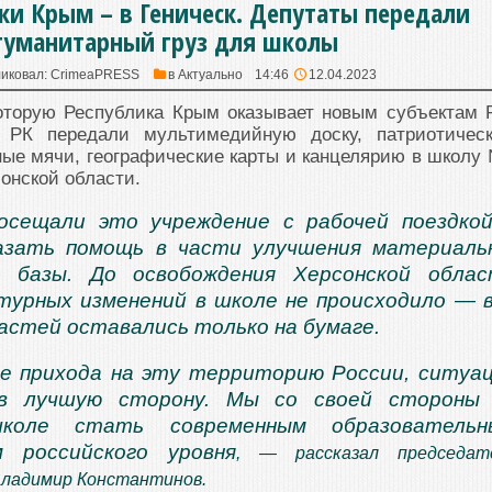
ки Крым – в Геническ. Депутаты передали
гуманитарный груз для школы
иковал:
CrimeaPRESS
в
Актуально
14:46
12.04.2023
оторую Республика Крым оказывает новым субъектам 
а РК передали мультимедийную доску, патриотичес
ные мячи, географические карты и канцелярию в школу
сонской области.
осещали это учреждение с рабочей поездко
азать помощь в части улучшения материаль
й базы. До освобождения Херсонской обла
урных изменений в школе не происходило — 
астей оставались только на бумаге.
ле прихода на эту территорию России, ситуа
 в лучшую сторону. Мы со своей стороны
коле стать современным образовательн
м российского уровня
, — рассказал председат
Владимир Константинов.