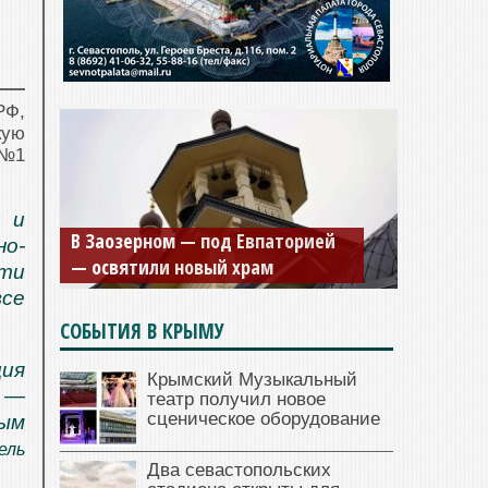
РФ,
кую
 №1
Мужской монастырь Косьмы и
й и
В Заозерном — под Евпаторией
Дамиана в Крыму вновь открыт
но-
— освятили новый храм
для посещения
сти
все
СОБЫТИЯ В КРЫМУ
ция
Крымский Музыкальный
 —
театр получил новое
сценическое оборудование
ым
ель
Два севастопольских