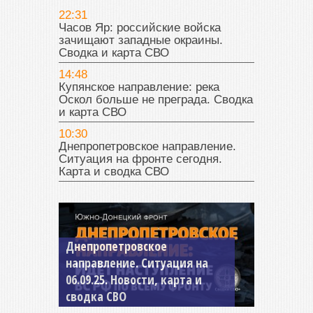
22:31
Часов Яр: российские войска
зачищают западные окраины.
Сводка и карта СВО
14:48
Купянское направление: река
Оскол больше не преграда. Сводка
и карта СВО
10:30
Днепропетровское направление.
Ситуация на фронте сегодня.
Карта и сводка СВО
Днепропетровское
Константиновское
направление. Ситуация на
направление. Ситуация на
06.09.25. Новости, карта и
04.09.25 Новости, карта и
сводка СВО
сводка СВО