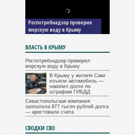
В Крыму у жителя Саки
изъяли автомобиль —
Роспотребнадзор проверил
накопил долги по штрафам
морскую воду в Крыму
ГИБДД
ВЛАСТЬ В КРЫМУ
Роспотребнадзор проверил
морскую воду в Крыму
В Крыму у жителя Саки
изъяли автомобиль —
накопил долги по
штрафам ГИБДД
Севастопольская компания
заплатила 877 тысяч рублей долга
— арестовали счета
СВОДКИ СВО