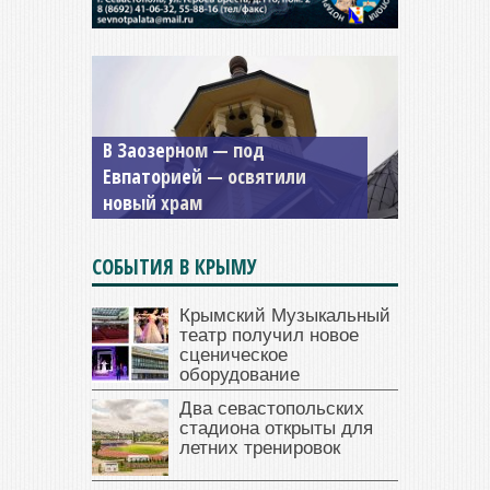
В Заозерном — под
Мужской монастырь Косьмы
Евпаторией — освятили
и Дамиана в Крыму вновь
новый храм
открыт для посещения
СОБЫТИЯ В КРЫМУ
Крымский Музыкальный
театр получил новое
сценическое
оборудование
Два севастопольских
стадиона открыты для
летних тренировок