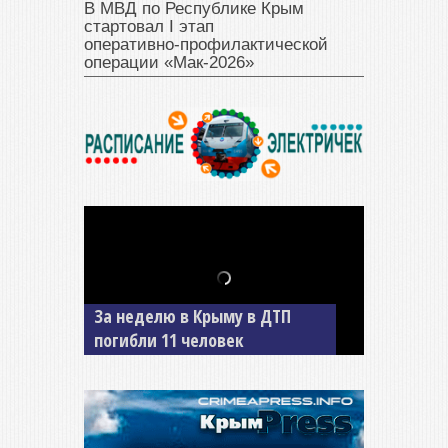
В МВД по Республике Крым
стартовал I этап
оперативно‑профилактической
операции «Мак‑2026»
За неделю в Крыму в ДТП
В Джанкое водитель ВАЗа
погибли 11 человек
сбил двух детей на «зебре»