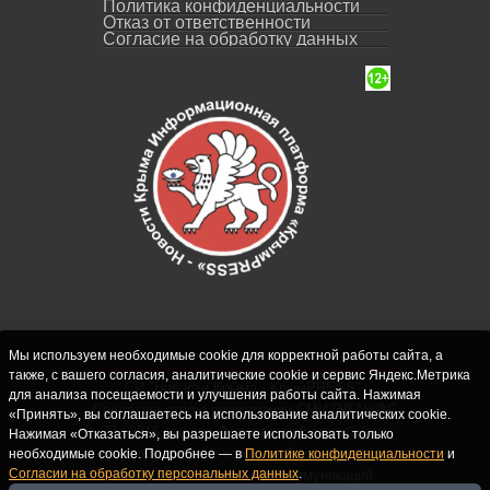
Политика конфиденциальности
Отказ от ответственности
Согласие на обработку данных
Мы используем необходимые cookie для корректной работы сайта, а
также, с вашего согласия, аналитические cookie и сервис Яндекс.Метрика
СИ "Новости Крыма - КрымPRESS".
для анализа посещаемости и улучшения работы сайта. Нажимая
Свидетельство о регистрации СМИ ЭЛ № ФС
«Принять», вы соглашаетесь на использование аналитических cookie.
77-62916 выдано Федеральной службой по
Нажимая «Отказаться», вы разрешаете использовать только
надзору в сфере связи, информационных
необходимые cookie. Подробнее — в
Политике конфиденциальности
и
Согласии на обработку персональных данных
.
технологий и массовых коммуникаций