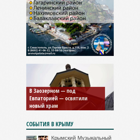
В Заозерном — под
Мужской монастырь Косьмы
Евпаторией — освятили
и Дамиана в Крыму вновь
новый храм
открыт для посещения
СОБЫТИЯ В КРЫМУ
Крымский Музыкальный