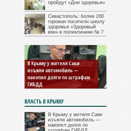
пройдут «Дни здоровья»
Севастополь: более 200
горожан посетили школу
здоровья «Здоровый
век» в поликлинике № 7
В Крыму у жителя Саки
изъяли автомобиль —
Севастопольская компания
накопил долги по штрафам
заплатила 877 тысяч рублей
ГИБДД
долга — арестовали счета
ВЛАСТЬ В КРЫМУ
В Крыму у жителя Саки
изъяли автомобиль —
накопил долги по
штрафам ГИБДД