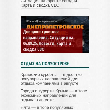
Ситуация на фронте сегодня.
Карта и сводка СВО
Днепропетровское
Константиновское
направление. Ситуация на
направление. Ситуация на
06.09.25. Новости, карта и
04.09.25 Новости, карта и
сводка СВО
сводка СВО
ОТДЫХ НА ПОЛУОСТРОВЕ
Крымские курорты — в десятке
популярных направлений для
отдыха компаниями в августе
Города и курорты Крыма — в топе
экономных направлений для
отдыха в августе
Ялта — в топе популярных