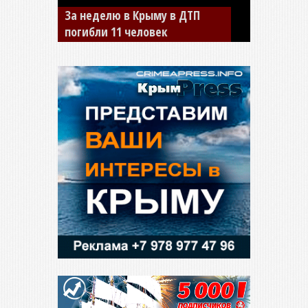
За неделю в Крыму в ДТП
В Джанкое водитель ВАЗа
погибли 11 человек
сбил двух детей на «зебре»