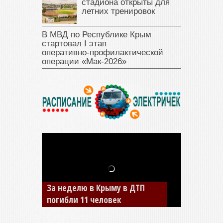
стадиона открыты для
летних тренировок
В МВД по Республике Крым
стартовал I этап
оперативно‑профилактической
операции «Мак‑2026»
В Джанкое водитель ВАЗа
сбил двух детей на «зебре»