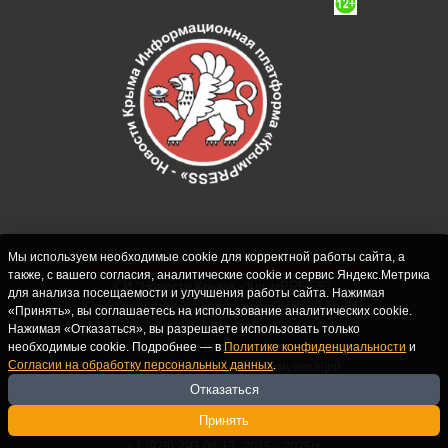
Мы используем необходимые cookie для корректной работы сайта, а
также, с вашего согласия, аналитические cookie и сервис Яндекс.Метрика
СИ "Новости Крыма - КрымPRESS".
для анализа посещаемости и улучшения работы сайта. Нажимая
Свидетельство о регистрации СМИ ЭЛ № ФС
«Принять», вы соглашаетесь на использование аналитических cookie.
77-62916 выдано Федеральной службой по
Нажимая «Отказаться», вы разрешаете использовать только
надзору в сфере связи, информационных
необходимые cookie. Подробнее — в
Политике конфиденциальности
и
Согласии на обработку персональных данных
.
технологий и массовых коммуникаций
(Роскомнадзор) 10.09.2015. Учредитель и
Отказаться
главный редактор: Крутских С.М. Почта:
Принять
crimearfinfo@yandex.ru. Телефон Редакции:
+7 (978) 793 04 13. 2015 - 2025гг.