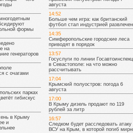
огоды
августа
14:52
многодетным
Больше чем игра: как британский
бсидируют
футбол стал индустрией развлече
кольной формы
14:35
Симферопольские городские леса
ведено
приводят в порядок
е на
13:57
ние генераторов
Госуслуги по линии Госавтоинспек
в Севастополе: на что можно
поле
рассчитывать
я с очагами
17:04
Крымский полуостров: погода 6
августа
польских парках
цветёт гибискус
17:00
В Крыму дизель продают по 119
рублей за литр
сень в Крыму
16:57
ее и
Следком будет расследовать атаку
ельнее
ВСУ на Крым, в которой погиб мир