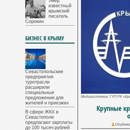
Умер
известный
крымский
писатель
Сорокин
БИЗНЕС В КРЫМУ
Севастопольские
предприятия
туротрасли
расширили
специальные
Медиaисточник: ГУП РК «Кр
предложения для
жителей и приезжих
Крупные к
В сфере ЖКХ в
Севастополе
предлагают зарплаты
Опублик
до 100 тысяч рублей