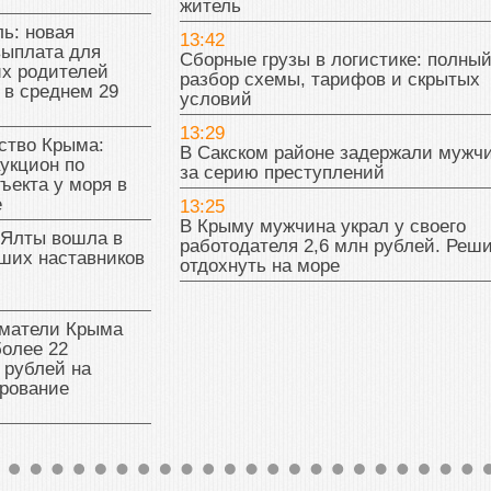
житель
ь: новая
13:42
выплата для
Сборные грузы в логистике: полны
х родителей
разбор схемы, тарифов и скрытых
 в среднем 29
условий
13:29
тво Крыма:
В Сакском районе задержали мужч
укцион по
за серию преступлений
ъекта у моря в
е
13:25
В Крыму мужчина украл у своего
 Ялты вошла в
работодателя 2,6 млн рублей. Реш
ших наставников
отдохнуть на море
матели Крыма
олее 22
 рублей на
рование