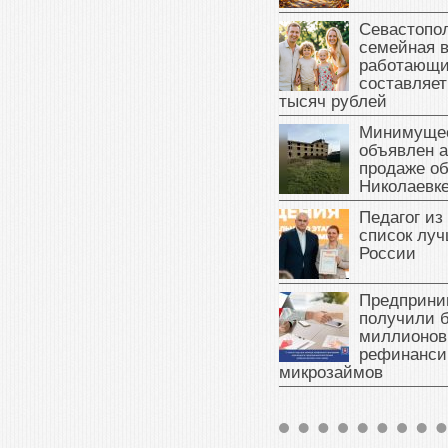
Севастопол
семейная 
работающи
составляет
тысяч рублей
Минимущес
объявлен а
продаже об
Николаевк
Педагог из
список луч
России
Предприни
получили б
миллионов
рефинанси
микрозаймов