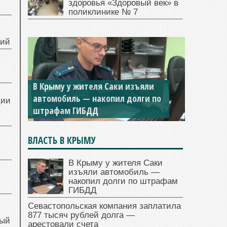
здоровья «Здоровый век» в
поликлинике № 7
ний
В Крыму у жителя Саки изъяли
автомобиль — накопил долги по
ции
штрафам ГИБДД
ВЛАСТЬ В КРЫМУ
В Крыму у жителя Саки
изъяли автомобиль —
накопил долги по штрафам
ГИБДД
Севастопольская компания заплатила
877 тысяч рублей долга —
ный
арестовали счета