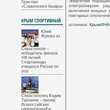
Энергетики обращаю
Гран-при
электроэнергии ра
«Славянского базара»
включения мощных эл
повторных отключени
КРЫМ СПОРТИВНЫЙ
источник:
КрымИНФ
Юлия
Жукова из
Севастополя –
победитель финала
XIII летней
Спартакиады
учащихся России по
ушу
Севастополец Вадим
Турчанов – призер
Всероссийских
соревнований в