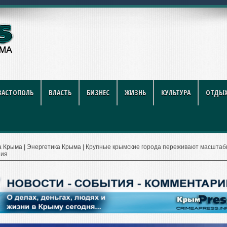
й футбол стал индустрией ра
ВАСТОПОЛЬ
ВЛАСТЬ
БИЗНЕС
ЖИЗНЬ
КУЛЬТУРА
ОТДЫХ
а Крыма
|
Энергетика Крыма
|
Крупные крымские города переживают масшта
ния