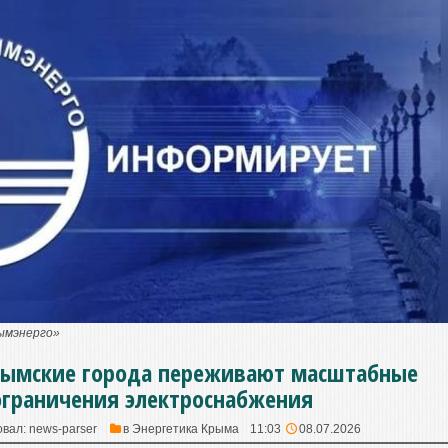
ымэнерго»
рымские города переживают масштабные
ограничения электроснабжения
овал:
news-parser
в
Энергетика Крыма
11:03
08.07.2026