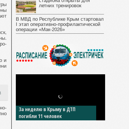
стадиона открыты для
уры
летних тренировок
ены
ают
В МВД по Республике Крым стартовал
I этап оперативно‑профилактической
операции «Мак‑2026»
ск,
ны.
ро-
о и
ени
а
но-
За неделю в Крыму в ДТП
пно
погибли 11 человек