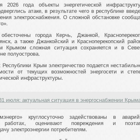
 2026 года объекты энергетической инфраструкт
дверглись атаке, в результате чего в республике введ
ения электроснабжения. О сложной обстановке сообщ
о».
обесточены города Керчь, Джанкой, Красноперекоп
янск, а также Джанкойский и Красноперекопский райо
м Крымом сложная ситуация сохраняется и в Севе
не полуострова.
 Республики Крым электричество подается нестабильн
имости от текущих возможностей энергосети и степ
ической инфраструктуры.
31 июля: актуальная ситуация в энергоснабжении Крым
мэнерго» круглосуточно задействованы в аварий
ых работах, оценивают повреждения и поэта
ачу электроэнергии потребителям.