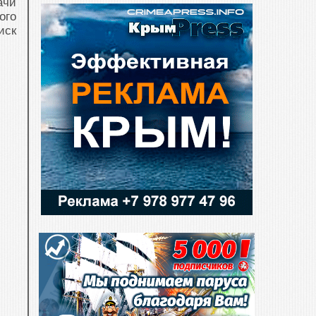
ачи
ого
иск