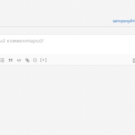
авторизуйт
{}
[+]