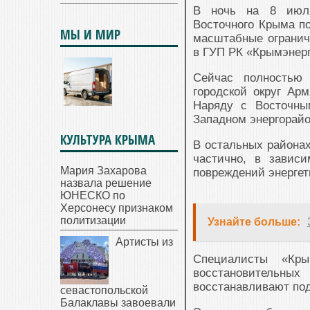
В ночь на 8 июля
Восточного Крыма по
МЫ И МИР
масштабные огранич
в ГУП РК «Крымэнерг
Сейчас полностью 
городской округ Арм
Наряду с Восточны
Западном энергорайо
КУЛЬТУРА КРЫМА
В остальных районах
частично, в завис
Мария Захарова
повреждений энергет
назвала решение
ЮНЕСКО по
Херсонесу признаком
политизации
Узнайте больше:
Артисты из
Специалисты «Кры
восстановительн
восстанавливают под
севастопольской
Балаклавы завоевали