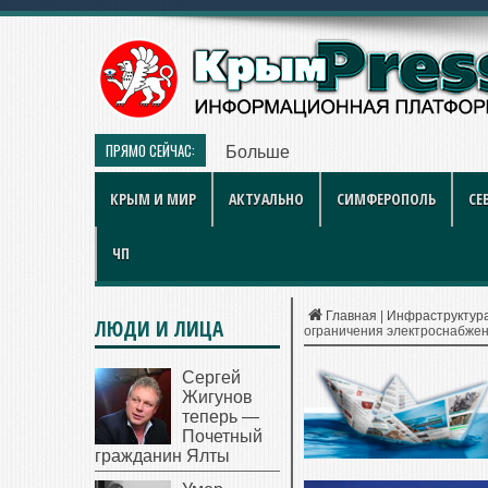
ПРЯМО СЕЙЧАС:
Больше чем игра: как британски
КРЫМ И МИР
АКТУАЛЬНО
СИМФЕРОПОЛЬ
СЕ
ЧП
Главная
|
Инфраструктур
ЛЮДИ И ЛИЦА
ограничения электроснабже
Сергей
Жигунов
теперь —
Почетный
гражданин Ялты