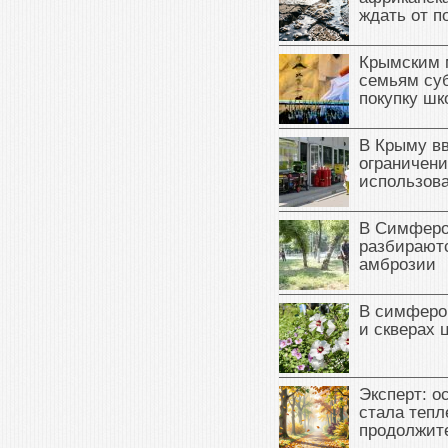
ждать от п
Крымским 
семьям су
покупку ш
В Крыму в
ограничени
использова
В Симферо
разбираютс
амброзии
В симферо
и скверах 
Эксперт: о
стала тепл
продолжит