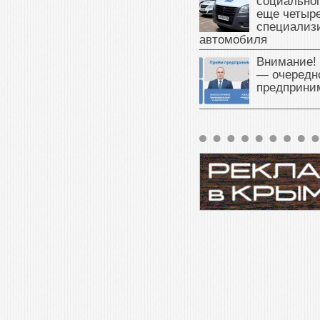
социальног
еще четыр
специализ
автомобиля
Внимание!
— очередн
предприни