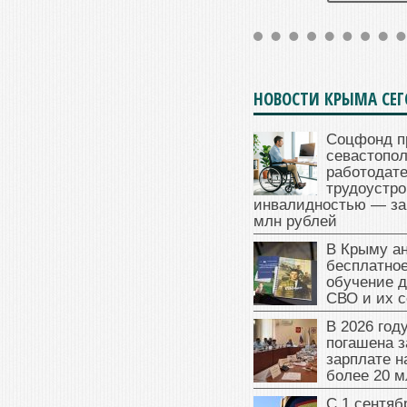
НОВОСТИ КРЫМА СЕ
Соцфонд п
севастопо
работодате
трудоустро
инвалидностью — за
млн рублей
В Крыму а
бесплатное
обучение д
СВО и их 
В 2026 год
погашена з
зарплате 
более 20 м
С 1 сентяб