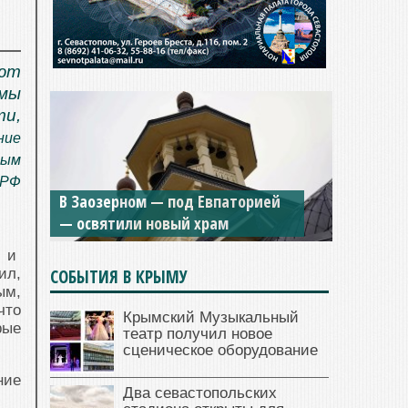
ают
 мы
ти,
ние
рым
 РФ
В Заозерном — под Евпаторией
— освятили новый храм
и и
СОБЫТИЯ В КРЫМУ
ил,
ым,
что
Крымский Музыкальный
рые
театр получил новое
сценическое оборудование
ние
Два севастопольских