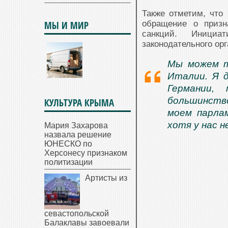
Также отметим, что 
МЫ И МИР
обращение о призн
санкций. Инициа
законодательного ор
Мы можем т
Италии. Я 
Германии,
большинств
КУЛЬТУРА КРЫМА
моем парла
хотя у нас 
Мария Захарова
назвала решение
ЮНЕСКО по
Херсонесу признаком
политизации
Артисты из
севастопольской
Балаклавы завоевали