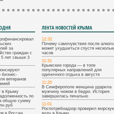
ГОДНЯ
ЛЕНТА НОВОСТЕЙ КРЫМА
рофинансировал
12:32
льских
Почему самочувствие после алкого
лей за
может ухудшиться спустя нескольк
йство граждан с
часов
 5 лет свыше 3
11:31
Крымские города — в топе
нонсируют
популярных направлений для
 бизнес-
одиночного отдыха в августе
ля ветеранов
11:20
семей
В Симферополе женщина ударила
у в Крыму
мужчину ножом в бедро. История
адолженность по
завершилась печально
на общую сумму
11:01
лн руб
Роспотребнадзор проверил морску
ря в России
воду в Крыму