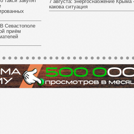
о такси закупят
7 августа: энергоснабжение Крыма
е
какова ситуация
ированных
 В Севастополе
ой приём
мателей