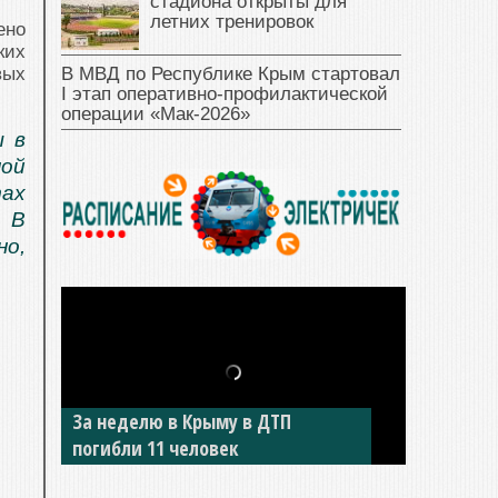
стадиона открыты для
летних тренировок
ено
ких
В МВД по Республике Крым стартовал
вых
I этап оперативно‑профилактической
операции «Мак‑2026»
ы в
ной
ах
. В
но,
За неделю в Крыму в ДТП
погибли 11 человек