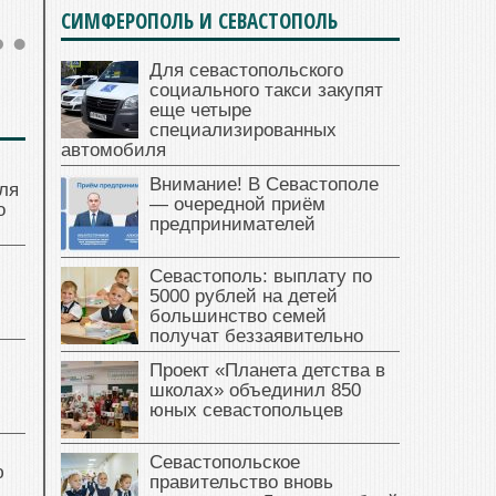
СИМФЕРОПОЛЬ И СЕВАСТОПОЛЬ
Для севастопольского
социального такси закупят
еще четыре
специализированных
автомобиля
Внимание! В Севастополе
ля
— очередной приём
о
предпринимателей
Севастополь: выплату по
5000 рублей на детей
большинство семей
получат беззаявительно
Проект «Планета детства в
школах» объединил 850
юных севастопольцев
Севастопольское
ю
правительство вновь