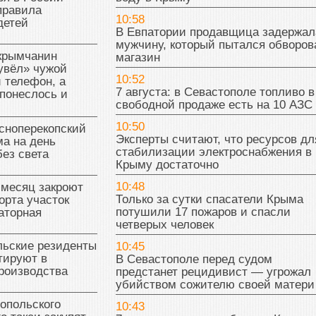
правила
10:58
детей
В Евпатории продавщица задержал
мужчину, который пытался обворов
 крымчанин
магазин
увёл» чужой
10:52
 телефон, а
7 августа: в Севастополе топливо в
понеслось и
свободной продаже есть на 10 АЗС
10:50
сноперекопский
Эксперты считают, что ресурсов дл
а на день
стабилизации электроснабжения в
без света
Крыму достаточно
10:48
 месяц закроют
Только за сутки спасатели Крыма
орта участок
потушили 17 пожаров и спасли
аторная
четверых человек
льские резиденты
10:45
тируют в
В Севастополе перед судом
роизводства
предстанет рецидивист — угрожал
убийством сожителю своей матери
опольского
10:43