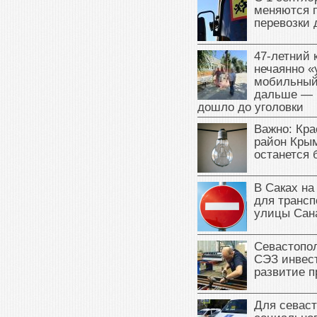
меняются 
перевозки 
47‑летний
нечаянно «
мобильный
дальше — 
дошло до уголовки
Важно: Кра
район Крым
останется 
В Саках на
для трансп
улицы Сан
Севастопо
СЭЗ инвес
развитие п
Для севаст