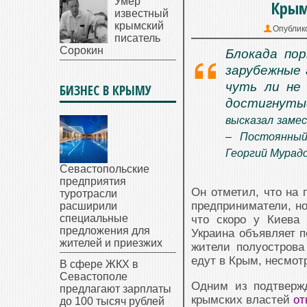
Умер
Крым
известный
крымский
Опублик
писатель
Сорокин
Блокада пор
зарубежные 
чуть ли не
БИЗНЕС В КРЫМУ
достигнуты
высказал заме
– Постоянный
Георгий Мурадо
Севастопольские
предприятия
Он отметил, что на 
туротрасли
предприниматели, но
расширили
специальные
что скоро у Киева 
предложения для
Украина объявляет п
жителей и приезжих
жители полуострова
едут в Крым, несмотр
В сфере ЖКХ в
Севастополе
Одним из подтверж
предлагают зарплаты
крымских властей
от
до 100 тысяч рублей