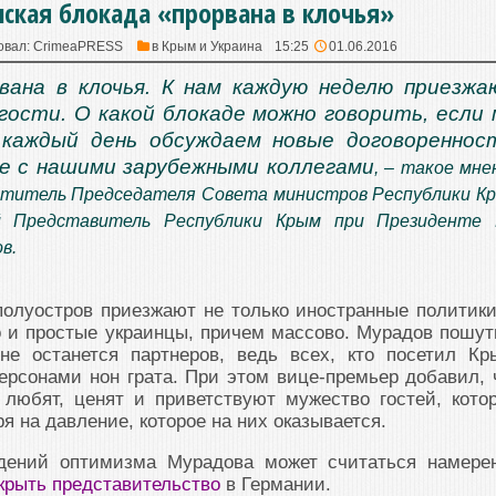
ская блокада «прорвана в клочья»
овал:
CrimeaPRESS
в
Крым и Украина
15:25
01.06.2016
вана в клочья. К нам каждую неделю приезж
гости. О какой блокаде можно говорить, если
 каждый день обсуждаем новые договореннос
е с нашими зарубежными коллегами
, – такое мне
ститель Председателя Совета министров Республики К
 Представитель Республики Крым при Президенте
в.
полуостров приезжают не только иностранные политик
 и простые украинцы, причем массово. Мурадов пошут
не останется партнеров, ведь всех, кто посетил Кр
ерсонами нон грата. При этом вице-премьер добавил, 
 любят, ценят и приветствуют мужество гостей, кото
я на давление, которое на них оказывается.
дений оптимизма Мурадова может считаться намере
крыть представительство
в Германии.