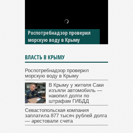
В Крыму у жителя Саки
изъяли автомобиль —
Роспотребнадзор проверил
накопил долги по штрафам
морскую воду в Крыму
ГИБДД
ВЛАСТЬ В КРЫМУ
Роспотребнадзор проверил
морскую воду в Крыму
В Крыму у жителя Саки
изъяли автомобиль —
накопил долги по
штрафам ГИБДД
Севастопольская компания
заплатила 877 тысяч рублей долга
— арестовали счета