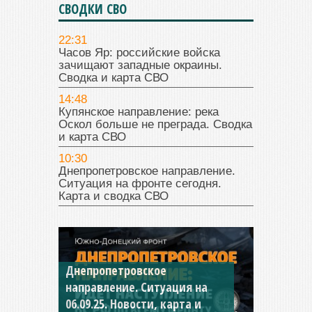
СВОДКИ СВО
22:31
Часов Яр: российские войска
зачищают западные окраины.
Сводка и карта СВО
14:48
Купянское направление: река
Оскол больше не преграда. Сводка
и карта СВО
10:30
Днепропетровское направление.
Ситуация на фронте сегодня.
Карта и сводка СВО
Днепропетровское
Константиновское
направление. Ситуация на
направление. Ситуация на
06.09.25. Новости, карта и
04.09.25 Новости, карта и