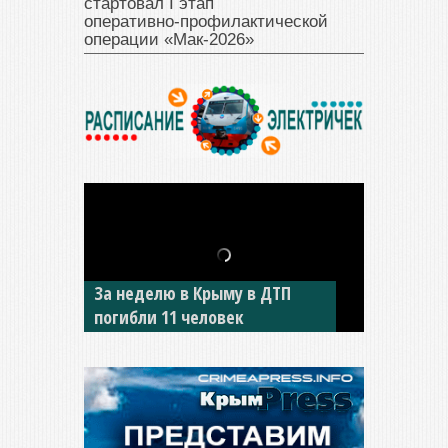
стартовал I этап
оперативно‑профилактической
операции «Мак‑2026»
За неделю в Крыму в ДТП
В Джанкое водитель ВАЗа
погибли 11 человек
сбил двух детей на «зебре»