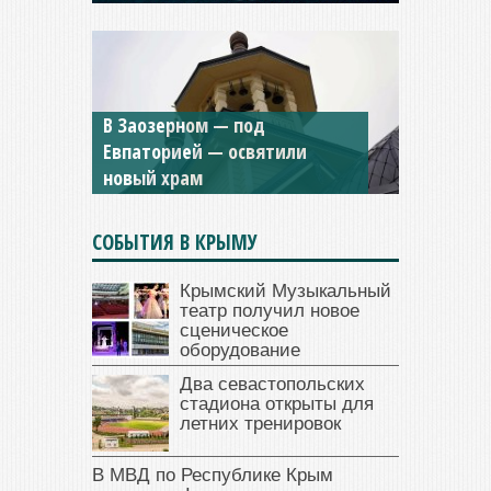
В Заозерном — под
Мужской монастырь Косьмы
Евпаторией — освятили
и Дамиана в Крыму вновь
новый храм
открыт для посещения
СОБЫТИЯ В КРЫМУ
Крымский Музыкальный
театр получил новое
сценическое
оборудование
Два севастопольских
стадиона открыты для
летних тренировок
В МВД по Республике Крым