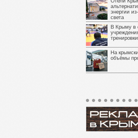
Отели Кры
альтернат
энергии из
света
В Крыму в
учреждени
тренировки
На крымск
объёмы пр