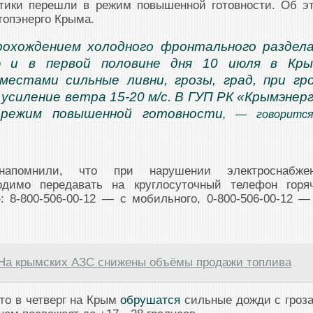
гетики перешли в режим повышенной готовности. Об э
топэнерго Крыма.
рохождением холодного фронтального раздел
ю и в первой половине дня 10 июля в Кры
естами сильные ливни, грозы, град, при гр
усиление ветра 15-20 м/с. В ГУП РК «Крымэнер
режим повышенной готовности
, — говоритс
напомнили, что при нарушении электроснабже
димо передавать на круглосуточный телефон горя
 8-800-506-00-12 — с мобильного, 0-800-506-00-12 —
На крымских АЗС снижены объёмы продажи топлива
то в четверг на Крым
обрушатся
сильные дожди с гроз