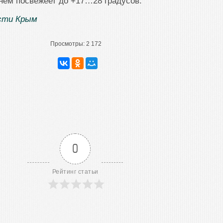
нем посвежеет до +17…28 градусов.
сти Крым
Просмотры:
2 172
0
Рейтинг статьи