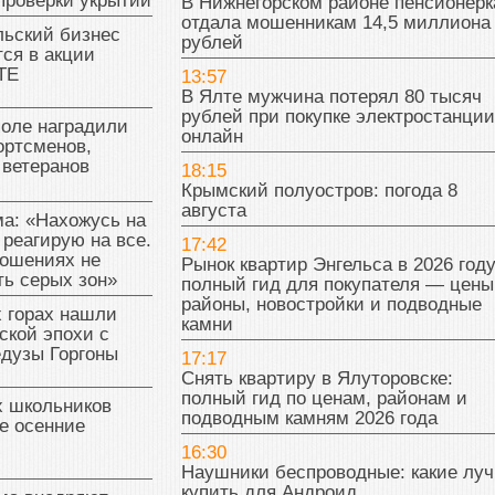
проверки укрытий
В Нижнегорском районе пенсионерк
отдала мошенникам 14,5 миллиона
льский бизнес
рублей
ся в акции
ТЕ
13:57
В Ялте мужчина потерял 80 тысяч
рублей при покупке электростанции
поле наградили
онлайн
ортсменов,
 ветеранов
18:15
Крымский полуостров: погода 8
августа
а: «Нахожусь на
 реагирую на все.
17:42
ношениях не
Рынок квартир Энгельса в 2026 году
ь серых зон»
полный гид для покупателя — цены
районы, новостройки и подводные
 горах нашли
камни
ской эпохи с
едузы Горгоны
17:17
Снять квартиру в Ялуторовске:
полный гид по ценам, районам и
х школьников
подводным камням 2026 года
е осенние
16:30
Наушники беспроводные: какие лу
купить для Андроид