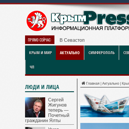
ПРЯМО СЕЙЧАС:
В Севастополе наградили работ
КРЫМ И МИР
АКТУАЛЬНО
СИМФЕРОПОЛЬ
СЕ
ЧП
Главная
|
Актуально
|
Кры
ЛЮДИ И ЛИЦА
Сергей
Жигунов
теперь —
Почетный
гражданин Ялты