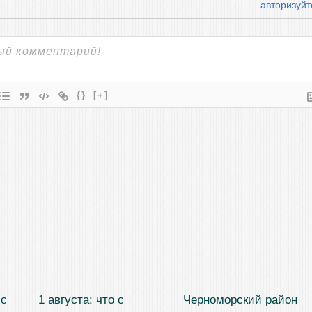
авторизуйт
{}
[+]
 с
1 августа: что с
Черноморский район