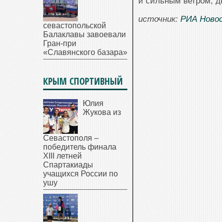
и сильным ветром, д
источник:
РИА Ново
севастопольской
Балаклавы завоевали
Гран-при
«Славянского базара»
КРЫМ СПОРТИВНЫЙ
Юлия
Жукова из
Севастополя –
победитель финала
XIII летней
Спартакиады
учащихся России по
ушу