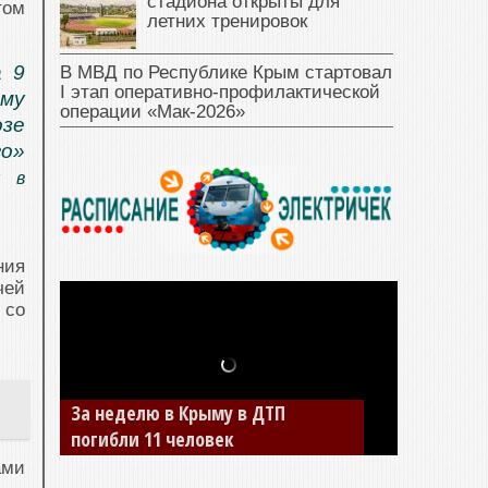
стадиона открыты для
том
летних тренировок
а 9
В МВД по Республике Крым стартовал
I этап оперативно‑профилактической
му
операции «Мак‑2026»
озе
го»
я в
ния
чей
 со
За неделю в Крыму в ДТП
погибли 11 человек
ами