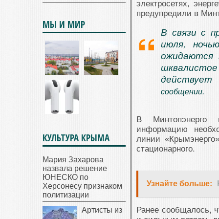
электросетях, энер
предупредили в Мин
МЫ И МИР
В связи с п
июля, ночь
ожидаются м
шквалистое 
действует 
сообщении.
В Минтопэнерго 
информацию необхо
КУЛЬТУРА КРЫМА
линии «Крымэнерго»:
стационарного.
Мария Захарова
назвала решение
ЮНЕСКО по
Узнайте больше:
Херсонесу признаком
политизации
Ранее сообщалось, ч
Артисты из