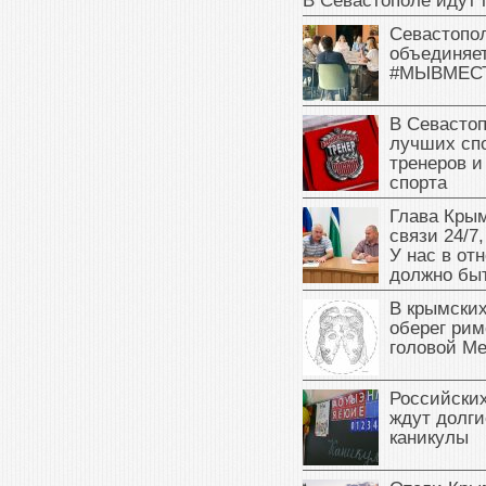
В Севастополе идут 
Севастопо
объединяет
#МЫВМЕС
В Севасто
лучших сп
тренеров и
спорта
Глава Крым
связи 24/7,
У нас в от
должно быт
В крымских
оберег рим
головой М
Российски
ждут долги
каникулы