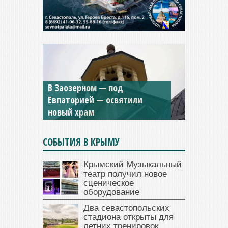
Мужской монастырь Косьмы
и Дамиана в Крыму вновь
открыт для посещения
СОБЫТИЯ В КРЫМУ
Крымский Музыкальный
театр получил новое
сценическое
оборудование
Два севастопольских
стадиона открыты для
летних тренировок