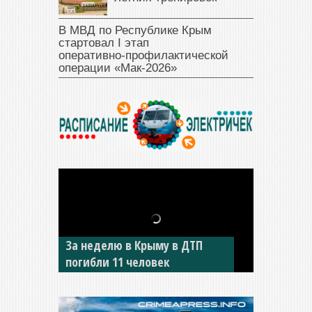
В МВД по Республике Крым
стартовал I этап
оперативно‑профилактической
операции «Мак‑2026»
В Джанкое водитель ВАЗа
сбил двух детей на «зебре»