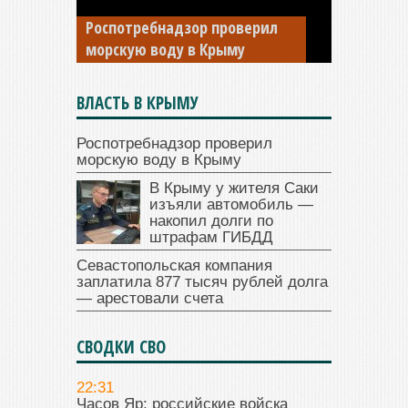
изъяли автомобиль —
Роспотребнадзор проверил
накопил долги по штрафам
морскую воду в Крыму
ГИБДД
ВЛАСТЬ В КРЫМУ
Роспотребнадзор проверил
морскую воду в Крыму
В Крыму у жителя Саки
изъяли автомобиль —
накопил долги по
штрафам ГИБДД
Севастопольская компания
заплатила 877 тысяч рублей долга
— арестовали счета
СВОДКИ СВО
22:31
Часов Яр: российские войска