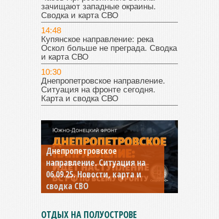
зачищают западные окраины.
Сводка и карта СВО
14:48
Купянское направление: река
Оскол больше не преграда. Сводка
и карта СВО
10:30
Днепропетровское направление.
Ситуация на фронте сегодня.
Карта и сводка СВО
Днепропетровское
Константиновское
направление. Ситуация на
направление. Ситуация на
06.09.25. Новости, карта и
04.09.25 Новости, карта и
сводка СВО
сводка СВО
ОТДЫХ НА ПОЛУОСТРОВЕ