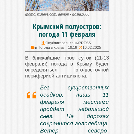
фото: pxhere.com, автор - gosia1666
Крымский полуостров:
погода 11 февраля
Опубликовал:
КрымPRESS
в
Погода в Крыму
18:19
10.02.2025
В ближайшие трое суток (11-13
февраля) погода в Крыму будет
определяться юго-восточной
периферией антициклона.
Без существенных
осадков, лишь 11
февраля местами
пройдет небольшой
снег. На дорогах
сохранится гололедица.
Ветер северо-