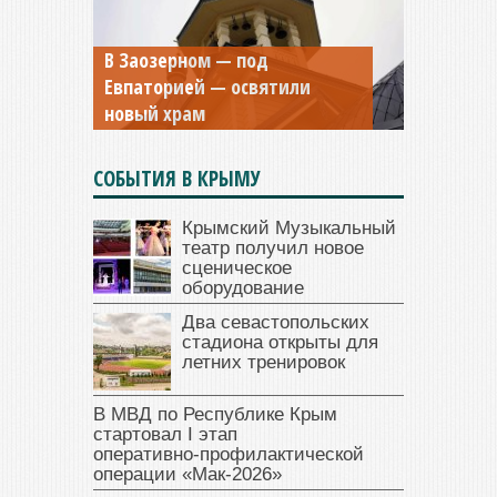
В Заозерном — под
Мужской монастырь Косьмы
Евпаторией — освятили
и Дамиана в Крыму вновь
новый храм
открыт для посещения
СОБЫТИЯ В КРЫМУ
Крымский Музыкальный
театр получил новое
сценическое
оборудование
Два севастопольских
стадиона открыты для
летних тренировок
В МВД по Республике Крым
стартовал I этап
оперативно‑профилактической
операции «Мак‑2026»