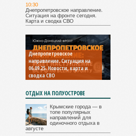
10:30
Днепропетровское направление.
Ситуация на фронте сегодня.
Карта и сводка СВО
Днепропетровское
Константиновское
направление. Ситуация на
направление. Ситуация на
06.09.25. Новости, карта и
04.09.25 Новости, карта и
сводка СВО
сводка СВО
ОТДЫХ НА ПОЛУОСТРОВЕ
Крымские города — в
топе популярных
направлений для
одиночного отдыха в
августе