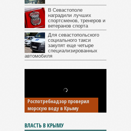
В Севастополе
наградили лучших
спортсменов, тренеров и
ветеранов спорта
Для севастопольского
социального такси
закупят еще четыре
специализированных
автомобиля
В Крыму у жителя Саки
изъяли автомобиль —
Роспотребнадзор проверил
накопил долги по штрафам
морскую воду в Крыму
ГИБДД
ВЛАСТЬ В КРЫМУ