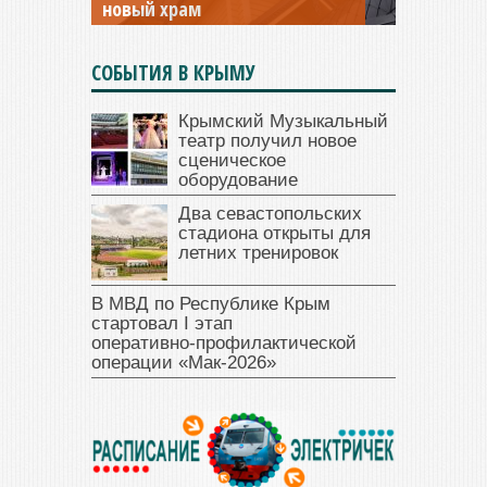
новый храм
открыт для посещения
СОБЫТИЯ В КРЫМУ
Крымский Музыкальный
театр получил новое
сценическое
оборудование
Два севастопольских
стадиона открыты для
летних тренировок
В МВД по Республике Крым
стартовал I этап
оперативно‑профилактической
операции «Мак‑2026»