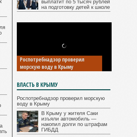
к
выплатит по 5 тысяч рублей
на подготовку детей к школе
ля
о
Роспотребнадзор проверил
морскую воду в Крыму
ВЛАСТЬ В КРЫМУ
Роспотребнадзор проверил морскую
воду в Крыму
ю
В Крыму у жителя Саки
изъяли автомобиль —
накопил долги по штрафам
а
ГИБДД
ать