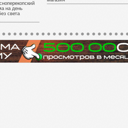
сноперекопский
а на день
без света