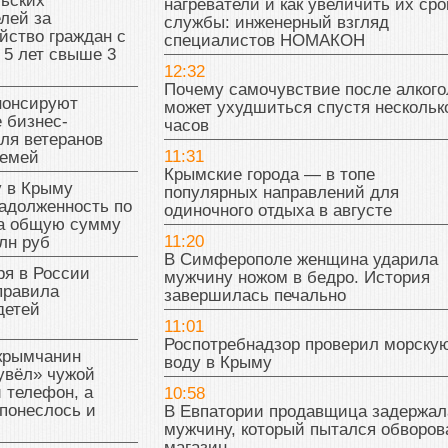
льских
нагреватели и как увеличить их сро
лей за
службы: инженерный взгляд
йство граждан с
специалистов НОМАКОН
 5 лет свыше 3
12:32
Почему самочувствие после алкого
нонсируют
может ухудшиться спустя нескольк
 бизнес-
часов
ля ветеранов
11:31
семей
Крымские города — в топе
у в Крыму
популярных направлений для
адолженность по
одиночного отдыха в августе
на общую сумму
11:20
лн руб
В Симферополе женщина ударила
ря в России
мужчину ножом в бедро. История
правила
завершилась печально
детей
11:01
Роспотребнадзор проверил морску
 крымчанин
воду в Крыму
увёл» чужой
 телефон, а
10:58
понеслось и
В Евпатории продавщица задержал
мужчину, который пытался обворов
магазин