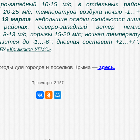
ро-западный 10-15 м/с, в отдельных райо
 20-25 м/с; температура воздуха ночью -1…+
.
19 марта
небольшие осадки ожидаются лиш
 районах, северо-западный ветер немно
 8-13 м/с, порывы 15-20 м/с; ночная температ
изится до -1…-6°; дневная составит +2…+7°,
ГБУ
«Крымское УГМС»
.
огоды для городов и посёлков Крыма —
здесь.
Просмотры:
2 157