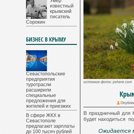
Умер
известный
крымский
писатель
Сорокин
БИЗНЕС В КРЫМУ
Севастопольские
предприятия
источник фото: pxhere.com
туротрасли
расширили
Крым
специальные
предложения для
Опубли
жителей и приезжих
В праздничный для 
В сфере ЖКХ в
будет находиться по
Севастополе
предлагают зарплаты
Ожидается м
до 100 тысяч рублей