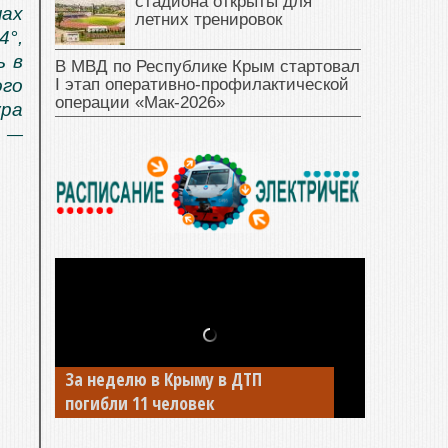
стадиона открыты для
нах
летних тренировок
4°,
ь в
В МВД по Республике Крым стартовал
I этап оперативно‑профилактической
го
операции «Мак‑2026»
ура
—
За неделю в Крыму в ДТП
погибли 11 человек