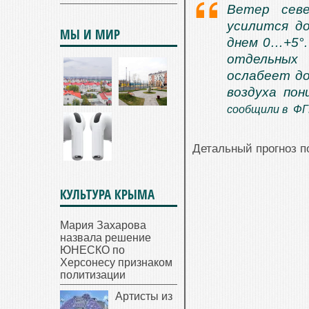
Ветер севе
усилится до
МЫ И МИР
днем 0…+5°
отдельных
ослабеет до
воздуха пон
сообщили в Ф
Детальный прогноз п
КУЛЬТУРА КРЫМА
Мария Захарова
назвала решение
ЮНЕСКО по
Херсонесу признаком
политизации
Артисты из