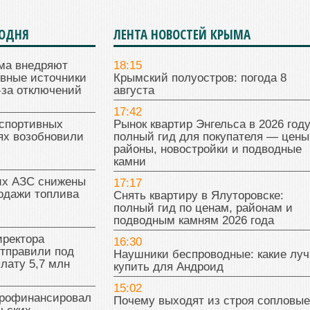
ГОДНЯ
ЛЕНТА НОВОСТЕЙ КРЫМА
ма внедряют
18:15
ивные источники
Крымский полуостров: погода 8
-за отключений
августа
17:42
 спортивных
Рынок квартир Энгельса в 2026 году
ях возобновили
полный гид для покупателя — цены
районы, новостройки и подводные
камни
их АЗС снижены
17:17
одажи топлива
Снять квартиру в Ялуторовске:
полный гид по ценам, районам и
подводным камням 2026 года
иректора
16:30
отправили под
Наушники беспроводные: какие лу
плату 5,7 млн
купить для Андроид
15:02
рофинансировал
Почему выходят из строя сопловые