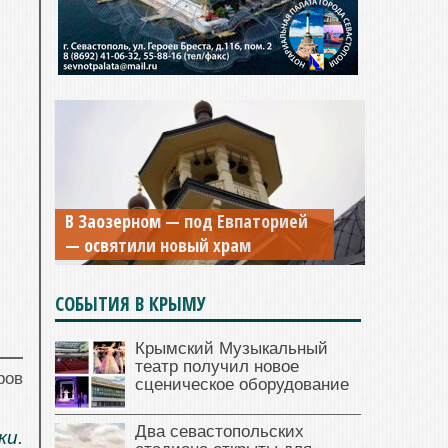
В Заозерном — под Евпаторией
— освятили новый храм
СОБЫТИЯ В КРЫМУ
Крымский Музыкальный
театр получил новое
ров
сценическое оборудование
Два севастопольских
ки.