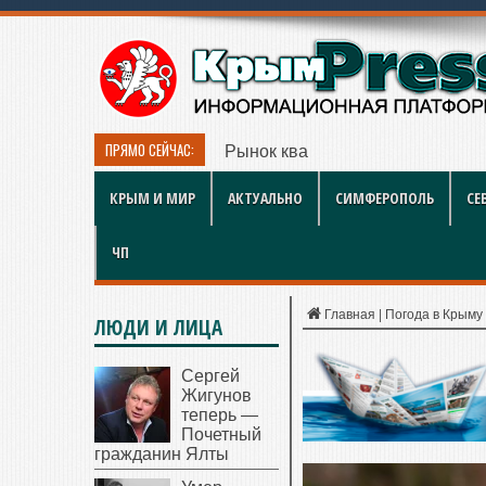
ПРЯМО СЕЙЧАС:
Рынок квартир Энгельса в 2026 
КРЫМ И МИР
АКТУАЛЬНО
СИМФЕРОПОЛЬ
СЕ
ЧП
Главная
|
Погода в Крыму
ЛЮДИ И ЛИЦА
Сергей
Жигунов
теперь —
Почетный
гражданин Ялты