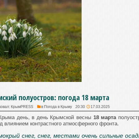
ский полуостров: погода 18 марта
ковал:
КрымPRESS
в
Погода в Крыму
20:30
17.03.2025
Крыма день, в день Крымской весны
18 марта
полуост
д влиянием контрастного атмосферного фронта.
окрый снег, снег, местами очень сильные осад