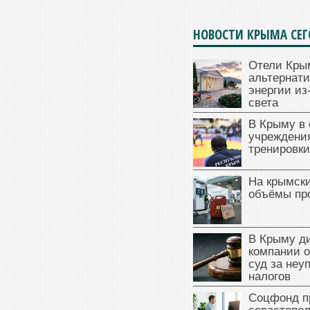
НОВОСТИ КРЫМА СЕ
Отели Кры
альтернат
энергии из
света
В Крыму в
учреждени
тренировки
На крымск
объёмы пр
В Крыму д
компании 
суд за неу
налогов
Соцфонд п