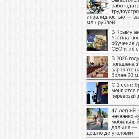
севастопо
работодате
трудоустро
инвалидностью — за
млн рублей
В Крыму а
бесплатное
обучение д
СВО и их 
В 2026 год
погашена з
зарплате 
более 20 м
С 1 сентяб
меняются 
перевозки 
47‑летний
нечаянно «
мобильный
дальше — 
дошло до уголовки