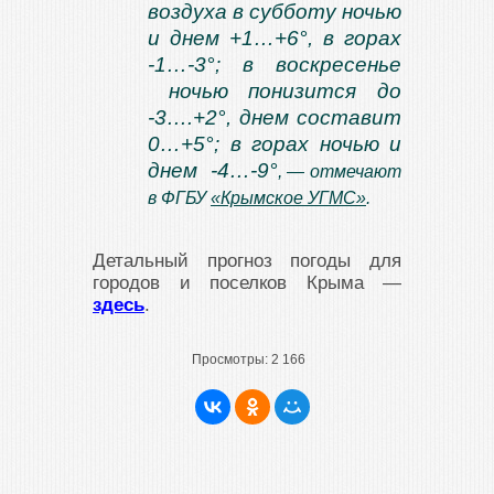
воздуха в субботу ночью
и днем +1…+6°, в горах
-1…-3°; в воскресенье
ночью понизится до
-3….+2°, днем составит
0…+5°; в горах ночью и
днем -4…-9°
, — отмечают
в ФГБУ
«Крымское УГМС»
.
Детальный прогноз погоды для
городов и поселков Крыма —
здесь
.
Просмотры:
2 166