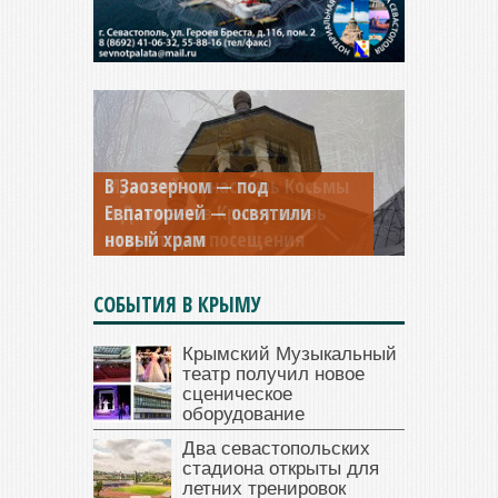
Мужской монастырь Косьмы
и Дамиана в Крыму вновь
открыт для посещения
СОБЫТИЯ В КРЫМУ
Крымский Музыкальный
театр получил новое
сценическое
оборудование
Два севастопольских
стадиона открыты для
летних тренировок