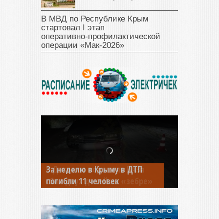
В МВД по Республике Крым
стартовал I этап
оперативно‑профилактической
операции «Мак‑2026»
В Джанкое водитель ВАЗа
сбил двух детей на «зебре»