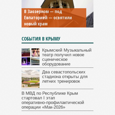
В Заозерном — под
Мужской монастырь Косьмы
Евпаторией — освятили
и Дамиана в Крыму вновь
новый храм
открыт для посещения
СОБЫТИЯ В КРЫМУ
Крымский Музыкальный
театр получил новое
сценическое
оборудование
Два севастопольских
стадиона открыты для
летних тренировок
В МВД по Республике Крым
стартовал I этап
оперативно‑профилактической
операции «Мак‑2026»