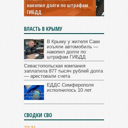
накопил долги по штрафам
заплатила 877 тысяч рублей
ГИБДД
долга — арестовали счета
ВЛАСТЬ В КРЫМУ
В Крыму у жителя Саки
изъяли автомобиль —
накопил долги по
штрафам ГИБДД
Севастопольская компания
заплатила 877 тысяч рублей долга
— арестовали счета
ЕДДС Симферополя
исполнилось 10 лет
СВОДКИ СВО
22:31