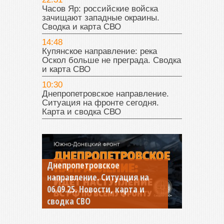
Часов Яр: российские войска
зачищают западные окраины.
Сводка и карта СВО
14:48
Купянское направление: река
Оскол больше не преграда. Сводка
и карта СВО
10:30
Днепропетровское направление.
Ситуация на фронте сегодня.
Карта и сводка СВО
Днепропетровское
Константиновское
направление. Ситуация на
направление. Ситуация на
06.09.25. Новости, карта и
04.09.25 Новости, карта и
сводка СВО
сводка СВО