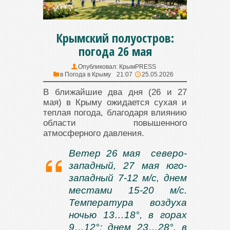
Крымский полуостров:
погода 26 мая
Опубликовал:
КрымPRESS
в
Погода в Крыму
21:07
25.05.2026
В ближайшие два дня (26 и 27
мая) в Крыму ожидается сухая и
теплая погода, благодаря влиянию
области повышенного
атмосферного давления.
Ветер 26 мая северо-
западный, 27 мая юго-
западный 7-12 м/с, днем
местами 15-20 м/с.
Температура воздуха
ночью 13…18°, в горах
9…12°; днем 23…28°, в