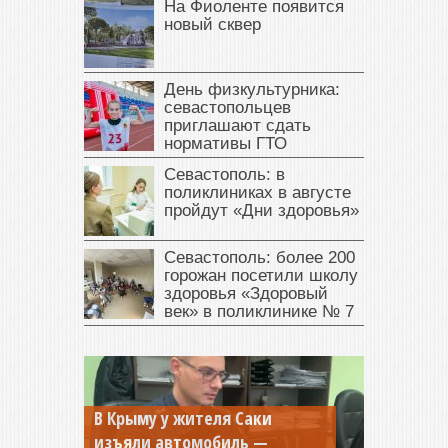
На Фиоленте появится
новый сквер
День физкультурника:
севастопольцев
приглашают сдать
нормативы ГТО
Севастополь: в
поликлиниках в августе
пройдут «Дни здоровья»
Севастополь: более 200
горожан посетили школу
здоровья «Здоровый
век» в поликлинике № 7
В Крыму у жителя Саки
изъяли автомобиль —
Севастопольская компания