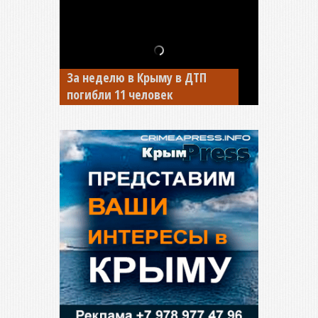
За неделю в Крыму в ДТП
В Джанкое водитель ВАЗа
погибли 11 человек
сбил двух детей на «зебре»