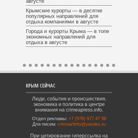
августе
Крымские курорты — в десятке
популярных направлений для
отдыха компаниями в августе
Города и курорты Крыма — в топе
экономных направлений для
отдыха в августе
КРЫМ СЕЙЧАС
Люди, события и происшествия,
экономика и политика в центре
внимания на crimeapress.info.
Отдел рекламы:
+7 (978) 977 47 96
Для писем:
crimearfinfo@yandex.ru
При цитировании гиперссылка на