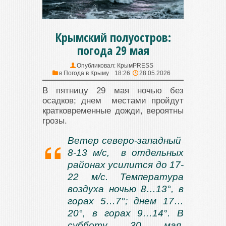
Крымский полуостров:
погода 29 мая
Опубликовал:
КрымPRESS
в
Погода в Крыму
18:26
28.05.2026
В пятницу 29 мая ночью без
осадков; днем местами пройдут
кратковременные дожди, вероятны
грозы.
Ветер северо-западный
8-13 м/с, в отдельных
районах усилится до 17-
22 м/с. Температура
воздуха ночью 8…13°, в
горах 5…7°; днем 17…
20°, в горах 9…14°. В
субботу 30 мая