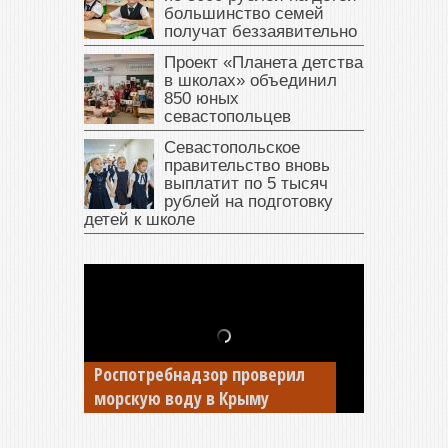
большинство семей
получат беззаявительно
Проект «Планета детства
в школах» объединил
850 юных
севастопольцев
Севастопольское
правительство вновь
выплатит по 5 тысяч
рублей на подготовку
детей к школе
В Крыму у жителя Саки
изъяли автомобиль —
Роспотребнадзор проверил
накопил долги по штрафам
морскую воду в Крыму
ГИБДД