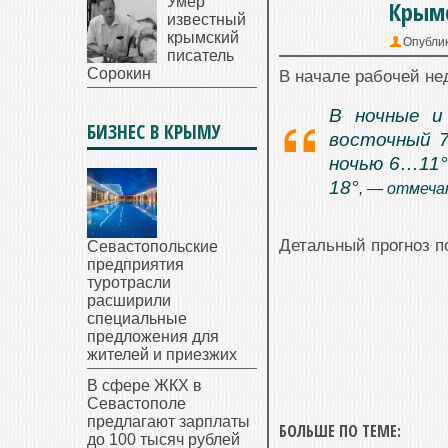
Умер
Крымс
известный
крымский
Опубли
писатель
Сорокин
В начале рабочей не
В ночные и
БИЗНЕС В КРЫМУ
восточный 7
ночью 6…11°
18°
, — отмеч
Детальный прогноз п
Севастопольские
предприятия
туротрасли
расширили
специальные
предложения для
жителей и приезжих
В сфере ЖКХ в
Севастополе
предлагают зарплаты
БОЛЬШЕ ПО ТЕМЕ:
до 100 тысяч рублей