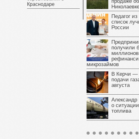
продаже об
Краснодаре
Николаевк
Педагог из
список луч
России
Предприни
получили б
миллионов
рефинанси
микрозаймов
В Керчи —
подачи газа
августа
Александр 
о ситуации
топлива