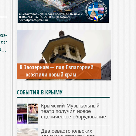
о-
ит:
13…
Мужской монастырь Косьмы и
В Заозерном — под Евпаторией
Дамиана в Крыму вновь открыт
— освятили новый храм
для посещения
СОБЫТИЯ В КРЫМУ
Крымский Музыкальный
театр получил новое
сценическое оборудование
Два севастопольских