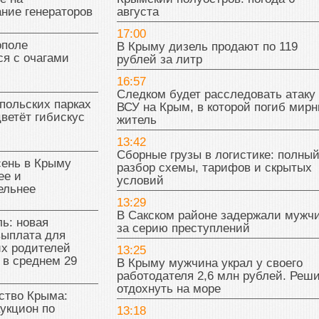
ние генераторов
августа
17:00
поле
В Крыму дизель продают по 119
я с очагами
рублей за литр
16:57
Следком будет расследовать атаку
польских парках
ВСУ на Крым, в которой погиб мир
цветёт гибискус
житель
13:42
Сборные грузы в логистике: полны
сень в Крыму
разбор схемы, тарифов и скрытых
ее и
условий
ельнее
13:29
В Сакском районе задержали мужч
ь: новая
за серию преступлений
выплата для
х родителей
13:25
 в среднем 29
В Крыму мужчина украл у своего
работодателя 2,6 млн рублей. Реш
отдохнуть на море
тво Крыма:
укцион по
13:18