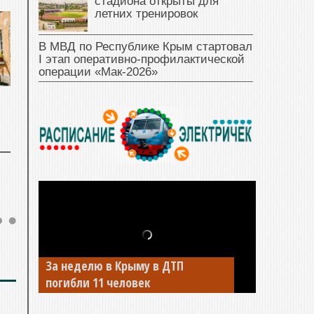
стадиона открыты для
летних тренировок
В МВД по Республике Крым стартовал
I этап оперативно‑профилактической
операции «Мак‑2026»
За неделю в Крыму в ДТП
В Джанкое водитель ВАЗа сбил
погибли 11 человек
двух детей на «зебре»