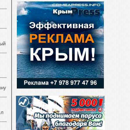
ный
й
ину
ил