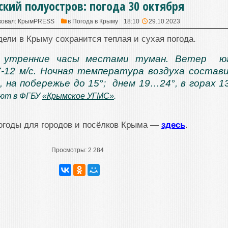
кий полуостров: погода 30 октября
ковал:
КрымPRESS
в
Погода в Крыму
18:10
29.10.2023
дели в Крыму сохранится теплая и сухая погода.
 утренние часы местами туман. Ветер юг
-12 м/с. Ночная температура воздуха состав
, на побережье до 15°; днем 19…24°, в горах 
ают в ФГБУ
«Крымское УГМС»
.
огоды для городов и посёлков Крыма —
здесь
.
Просмотры:
2 284