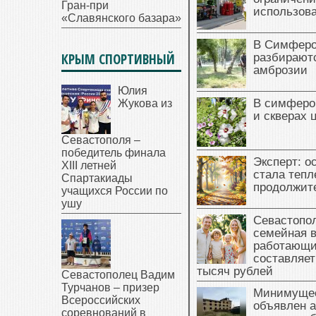
Гран-при
использова
«Славянского базара»
В Симферо
КРЫМ СПОРТИВНЫЙ
разбираютс
амброзии
Юлия
В симферо
Жукова из
и скверах 
Севастополя –
победитель финала
Эксперт: о
XIII летней
стала тепл
Спартакиады
продолжит
учащихся России по
ушу
Севастопол
семейная 
работающи
составляет
тысяч рублей
Севастополец Вадим
Турчанов – призер
Минимущес
Всероссийских
объявлен а
соревнований в