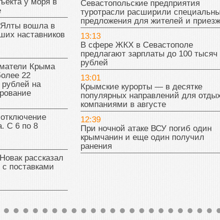
ъекта у моря в
Севастопольские предприятия
е
туротрасли расширили специальн
предложения для жителей и приез
 Ялты вошла в
ших наставников
13:13
В сфере ЖКХ в Севастополе
предлагают зарплаты до 100 тысяч
рублей
матели Крыма
олее 22
13:01
 рублей на
Крымские курорты — в десятке
рование
популярных направлений для отды
компаниями в августе
 отключение
12:39
. С 6 по 8
При ночной атаке ВСУ погиб один
крымчанин и еще один получил
ранения
Новак рассказал
 с поставками