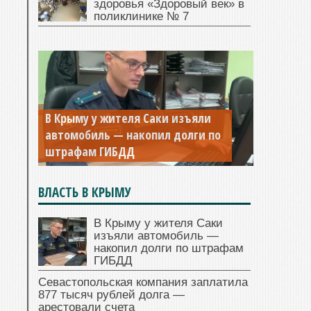
здоровья «Здоровый век» в
поликлинике № 7
В Крыму у жителя Саки изъяли
Севастопольская компания
автомобиль — накопил долги по
заплатила 877 тысяч рублей
штрафам ГИБДД
долга — арестовали счета
ВЛАСТЬ В КРЫМУ
В Крыму у жителя Саки
изъяли автомобиль —
накопил долги по штрафам
ГИБДД
Севастопольская компания заплатила
877 тысяч рублей долга —
арестовали счета