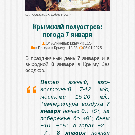
иллюстрация: pxhere.com
Крымский полуостров:
погода 7 января
Опубликовал:
КрымPRESS
в
Погода в Крыму
18:38
06.01.2025
В праздничный день
7 января
и в
выходной
8 января
в Крыму без
осадков.
Ветер южный, юго-
восточный 7-12 м/с,
местами 15-20 м/с.
Температура воздуха
7
января
ночью 0…+5°, на
побережье до +9°; днем
+10…+15°, в горах +2…
+7°.
8 января
ночная