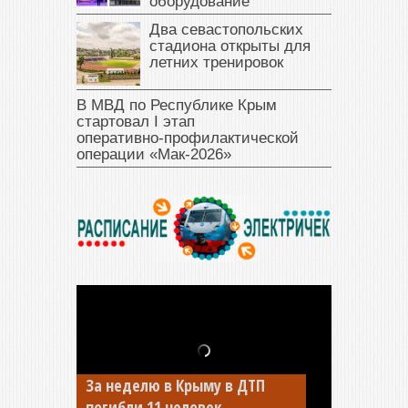
оборудование
Два севастопольских
стадиона открыты для
летних тренировок
В МВД по Республике Крым
стартовал I этап
оперативно‑профилактической
операции «Мак‑2026»
За неделю в Крыму в ДТП
В Джанкое водитель ВАЗа
погибли 11 человек
сбил двух детей на «зебре»