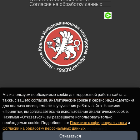
Согласие на обработку данных
Мы используем необходимые cookie для корректной работы сайта, а
также, с вашего согласия, аналитические cookie и сервис Яндекс.Метрика
СИ "Новости Крыма - КрымPRESS".
для анализа посещаемости и улучшения работы сайта. Нажимая
Свидетельство о регистрации СМИ ЭЛ № ФС
«Принять», вы соглашаетесь на использование аналитических cookie.
77-62916 выдано Федеральной службой по
Нажимая «Отказаться», вы разрешаете использовать только
надзору в сфере связи, информационных
необходимые cookie. Подробнее — в
Политике конфиденциальности
и
Согласии на обработку персональных данных
.
технологий и массовых коммуникаций
(Роскомнадзор) 10.09.2015. Учредитель и
Отказаться