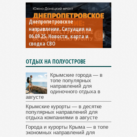
Днепропетровское
Константиновское
направление. Ситуация на
направление. Ситуация на
06.09.25. Новости, карта и
04.09.25 Новости, карта и
сводка СВО
сводка СВО
ОТДЫХ НА ПОЛУОСТРОВЕ
Крымские города — в
топе популярных
направлений для
одиночного отдыха в
августе
Крымские курорты — в десятке
популярных направлений для
отдыха компаниями в августе
Города и курорты Крыма — в топе
экономных направлений для