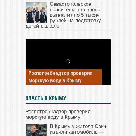
Севастопольское
правительство вновь
выплатит по 5 тысяч
рублей на подготовку
детей к школе
В Крыму у жителя Саки
изъяли автомобиль —
Роспотребнадзор проверил
накопил долги по штрафам
морскую воду в Крыму
ГИБДД
ВЛАСТЬ В КРЫМУ
Роспотребнадзор проверил
морскую воду в Крыму
В Крыму у жителя Саки
изъяли автомобиль —