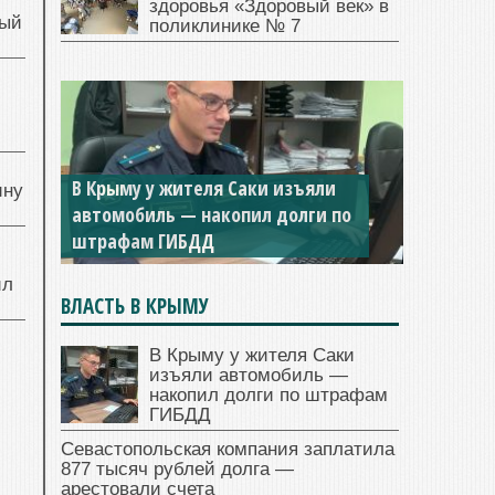
здоровья «Здоровый век» в
ный
поликлинике № 7
й
В Крыму у жителя Саки изъяли
ину
автомобиль — накопил долги по
штрафам ГИБДД
ил
ВЛАСТЬ В КРЫМУ
В Крыму у жителя Саки
изъяли автомобиль —
накопил долги по штрафам
ГИБДД
Севастопольская компания заплатила
877 тысяч рублей долга —
арестовали счета