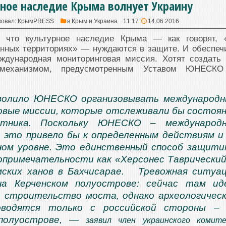
ное наследие Крыма волнует Украину
ковал:
КрымPRESS
в
Крым и Украина
11:17
14.06.2016
, что культурное наследие Крыма — как говорят, 
анных территориях» — нуждаются в защите. И обеспеч
ждународная мониторинговая миссия. Хотят создать 
 механизмом, предусмотренным Уставом ЮНЕСК
волило ЮНЕСКО организовывать международ
вые миссии, которые отслеживали бы состоя
ятника. Поскольку ЮНЕСКО – международн
, это привело бы к определенным действиям и
ном уровне. Это единственный способ защит
примечательности как «Херсонес Таврически
мских ханов в Бахчисарае. Тревожная ситуа
на Керченском полуострове: сейчас там и
 строительство моста, однако археологичес
водятся только с российской стороны – 
полуострове, —
заявил член украинского комит