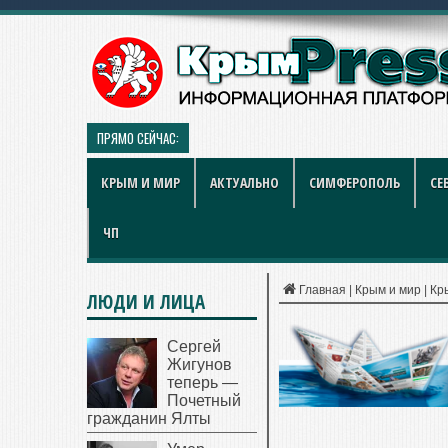
ПРЯМО СЕЙЧАС:
Больше чем игра: как британски
КРЫМ И МИР
АКТУАЛЬНО
СИМФЕРОПОЛЬ
СЕ
ЧП
Главная
|
Крым и мир
|
Кр
ЛЮДИ И ЛИЦА
Сергей
Жигунов
теперь —
Почетный
гражданин Ялты