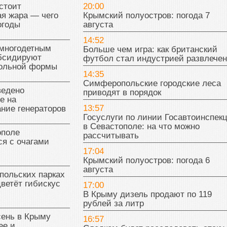
стоит
20:00
я жара — чего
Крымский полуостров: погода 7
огоды
августа
14:52
многодетным
Больше чем игра: как британский
бсидируют
футбол стал индустрией развлече
кольной формы
14:35
Симферопольские городские леса
ведено
приводят в порядок
е на
13:57
ние генераторов
Госуслуги по линии Госавтоинспек
в Севастополе: на что можно
поле
рассчитывать
я с очагами
17:04
Крымский полуостров: погода 6
августа
польских парках
цветёт гибискус
17:00
В Крыму дизель продают по 119
рублей за литр
сень в Крыму
16:57
ее и