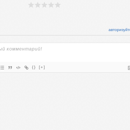
авторизуйт
{}
[+]