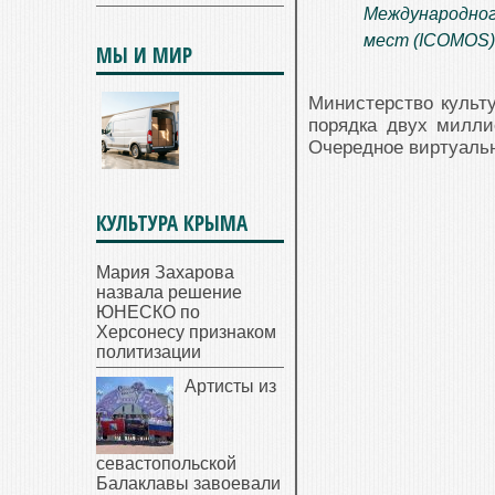
Международног
мест (ICOMOS)
МЫ И МИР
Министерство культ
порядка двух милли
Очередное виртуальн
КУЛЬТУРА КРЫМА
Мария Захарова
назвала решение
ЮНЕСКО по
Херсонесу признаком
политизации
Артисты из
севастопольской
Балаклавы завоевали