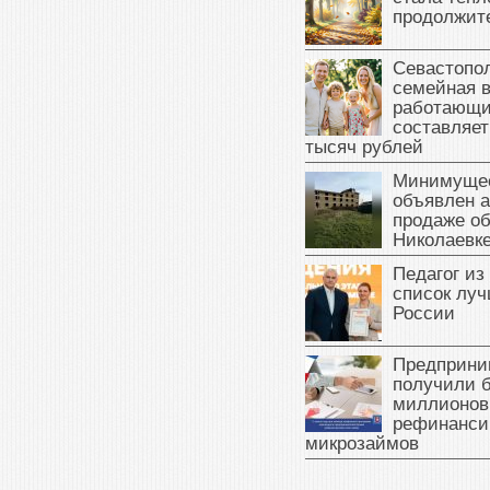
продолжит
Севастопол
семейная 
работающи
составляет
тысяч рублей
Минимущес
объявлен а
продаже об
Николаевк
Педагог из
список луч
России
Предприни
получили б
миллионов
рефинанси
микрозаймов