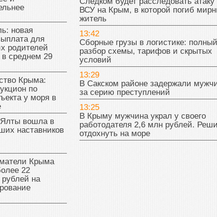
Следком будет расследовать атаку
ельнее
ВСУ на Крым, в которой погиб мир
житель
ь: новая
13:42
выплата для
Сборные грузы в логистике: полны
х родителей
разбор схемы, тарифов и скрытых
 в среднем 29
условий
13:29
тво Крыма:
В Сакском районе задержали мужч
укцион по
за серию преступлений
ъекта у моря в
е
13:25
В Крыму мужчина украл у своего
 Ялты вошла в
работодателя 2,6 млн рублей. Реш
ших наставников
отдохнуть на море
матели Крыма
олее 22
 рублей на
рование