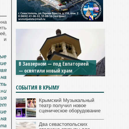
«на
ить
её,
О и
ные
В Заозерном — под Евпаторией
ние
— освятили новый храм
ая
 на
ить
СОБЫТИЯ В КРЫМУ
й»и
ция
Крымский Музыкальный
дет
театр получил новое
сценическое оборудование
кие
на
Два севастопольских
ета