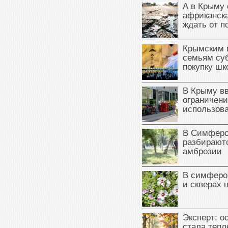
А в Крыму 
африканска
ждать от п
Крымским 
семьям су
покупку ш
В Крыму в
ограничени
использова
В Симферо
разбираютс
амброзии
В симферо
и скверах 
Эксперт: о
стала тепл