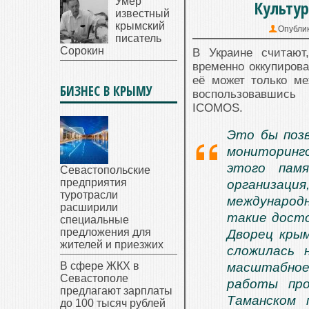
Умер
Культур
известный
крымский
Опубли
писатель
Сорокин
В Украине считают
временно оккупиров
её может только ме
БИЗНЕС В КРЫМУ
воспользовавшись
ICOMOS.
Это бы поз
мониторинго
этого пам
Севастопольские
предприятия
организация
туротрасли
международ
расширили
такие досто
специальные
предложения для
Дворец кры
жителей и приезжих
сложилась 
В сфере ЖКХ в
масштабное
Севастополе
работы про
предлагают зарплаты
Таманском 
до 100 тысяч рублей