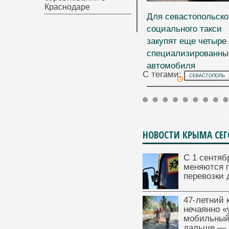
Краснодаре
Для севастопольско
социального такси
закупят еще четыре
специализированны
автомобиля
С тегами:
СЕВАСТОПОЛЬ
07.08.2026
НОВОСТИ КРЫМА СЕ
С 1 сентяб
меняются 
перевозки 
47‑летний
нечаянно «
мобильный
дальше — 