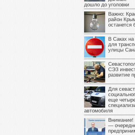
дошло до уголовки
Важно: Кра
район Крым
останется 
В Саках на
для трансп
улицы Сан
Севастопо
СЭЗ инвес
развитие п
Для севаст
социальног
еще четыр
специализ
автомобиля
Внимание!
— очередн
предприни