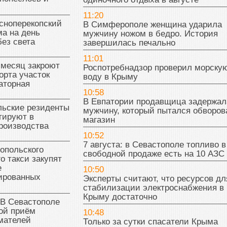
11:20
сноперекопский
В Симферополе женщина ударила
а на день
мужчину ножом в бедро. История
без света
завершилась печально
11:01
 месяц закроют
Роспотребнадзор проверил морску
орта участок
воду в Крыму
аторная
10:58
В Евпатории продавщица задержал
льские резиденты
мужчину, который пытался обворов
тируют в
магазин
роизводства
10:52
7 августа: в Севастополе топливо в
опольского
свободной продаже есть на 10 АЗС
о такси закупят
е
10:50
ированных
Эксперты считают, что ресурсов дл
стабилизации электроснабжения в
Крыму достаточно
 В Севастополе
ой приём
10:48
мателей
Только за сутки спасатели Крыма