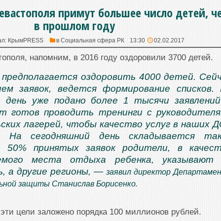
Севастополя примут большее число детей, ч
в прошлом году
ал:
КрымPRESS
в
Социальная сфера РК
13:30
02.02.2017
тополя, напомним, в 2016 году оздоровили 3700 детей.
 предполагается оздоровить 4000 детей. Сей
ем заявок, ведется формирование списков.
й день уже подано более 1 тысячи заявлени
т готов проводить тренинги с руководител
ских лагерей, чтобы качество услуг в наших 
. На сегодняшний день складывается так
в 50% принятых заявок родители, в качес
емого места отдыха ребенка, указывают 
, а другие регионы, —
заявил директор Департаме
льной защиты Станислав Борисенко.
 эти цели заложено порядка 100 миллионов рублей.