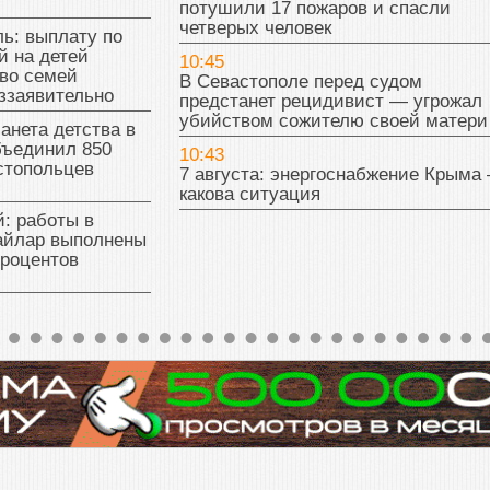
потушили 17 пожаров и спасли
четверых человек
ь: выплату по
й на детей
10:45
во семей
В Севастополе перед судом
ззаявительно
предстанет рецидивист — угрожал
убийством сожителю своей матери
анета детства в
бъединил 850
10:43
стопольцев
7 августа: энергоснабжение Крыма
какова ситуация
: работы в
райлар выполнены
процентов