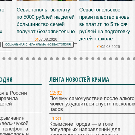
го
Севастополь: выплату
Севастопольское
по 5000 рублей на детей
правительство вновь
большинство семей
выплатит по 5 тысяч
х
получат беззаявительно
рублей на подготовку
детей к школе
07.08.2026
СОЦИАЛЬНАЯ СФЕРА КРЫМА И СЕВАСТОПОЛЯ
05.08.2026
ГОДНЯ
ЛЕНТА НОВОСТЕЙ КРЫМА
ря в России
12:32
правила
Почему самочувствие после алкого
детей
может ухудшиться спустя нескольк
часов
 крымчанин
11:31
увёл» чужой
Крымские города — в топе
 телефон, а
популярных направлений для
понеслось и
одиночного отдыха в августе