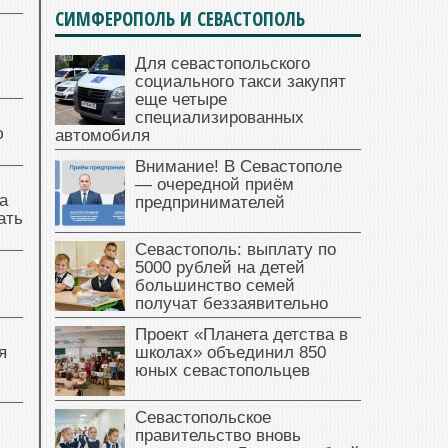
СИМФЕРОПОЛЬ И СЕВАСТОПОЛЬ
Для севастопольского
социального такси закупят
еще четыре
специализированных
ю
автомобиля
Внимание! В Севастополе
— очередной приём
а
предпринимателей
ать
Севастополь: выплату по
5000 рублей на детей
большинство семей
получат беззаявительно
Проект «Планета детства в
я
школах» объединил 850
юных севастопольцев
Севастопольское
правительство вновь