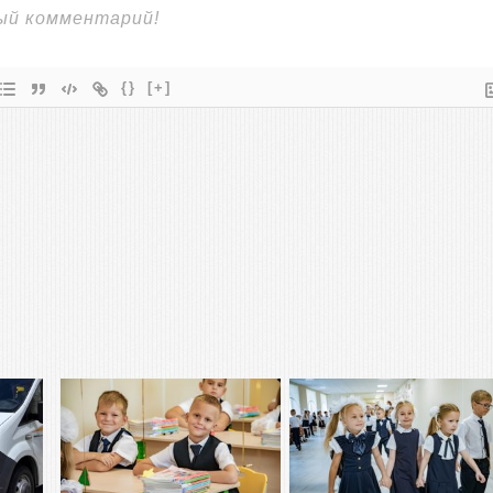
{}
[+]