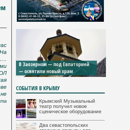
ем
час
 На
й….
В Заозерном — под Евпаторией
ями
— освятили новый храм
ДОЛ
ая
тве
СОБЫТИЯ В КРЫМУ
не
Крымский Музыкальный
нта
театр получил новое
сценическое оборудование
Два севастопольских