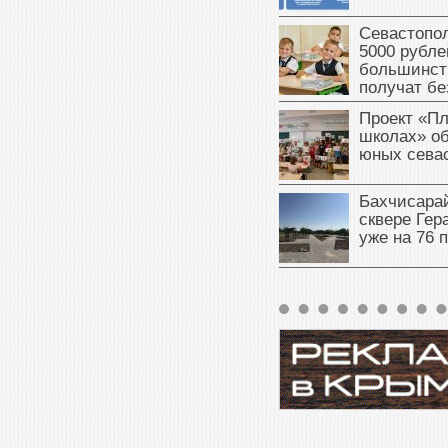
Севастопол
5000 рубле
большинст
получат бе
Проект «Пл
школах» о
юных сева
Бахчисарай
сквере Ге
уже на 76 