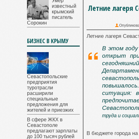
Умер
Летние лагеря 
известный
крымский
писатель
Сорокин
Опубликов
Летние лагеря Севас
БИЗНЕС В КРЫМУ
В этом году
открыт при
сегодняшни
Департамен
Севастопольские
севастополь
предприятия
повышалось
туротрасли
ситуация: 
расширили
специальные
предпочита
предложения для
Севастополь
жителей и приезжих
труда и социа
В сфере ЖКХ в
Севастополе
предлагают зарплаты
В бюджете города на
до 100 тысяч рублей