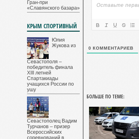
Гран-при
«Славянского базара»
КРЫМ СПОРТИВНЫЙ
Юлия
Жукова из
0
КОММЕНТАРИЕВ
Севастополя –
победитель финала
XIII летней
Спартакиады
учащихся России по
ушу
БОЛЬШЕ ПО ТЕМЕ:
Севастополец Вадим
Турчанов – призер
Всероссийских
соревнований в