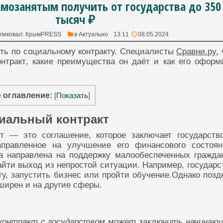
амозанятым получить от государства до 350
тысяч ₽
ликовал:
КрымPRESS
в
Актуально
13:11
08.05.2024
ть по социальному контракту. Специалисты
Сравни.ру
‚
нтракт‚ какие преимущества он даёт и как его оформ
 оглавление:
[
Показать
]
циальный контракт
т — это соглашение, которое заключает государств
аправленное на улучшение его финансового состоян
а направлена на поддержку малообеспеченных гражда
йти выход из непростой ситуации. Например, государс
ту, запустить бизнес или пройти обучение.Однако позд
ширен и на другие сферы.
 контракт с государством может заключить начинаю