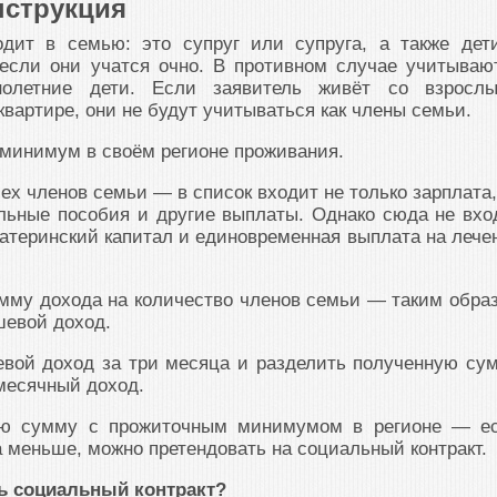
нструкция
одит в семью: это супруг или супруга, а также дет
 если они учатся очно. В противном случае учитываю
нолетние дети. Если заявитель живёт со взросл
квартире, они не будут учитываться как члены семьи.
минимум в своём регионе проживания.
ех членов семьи — в список входит не только зарплата,
льные пособия и другие выплаты. Однако сюда не вхо
атеринский капитал и единовременная выплата на лече
мму дохода на количество членов семьи — таким обра
шевой доход.
вой доход за три месяца и разделить полученную су
месячный доход.
ую сумму с прожиточным минимумом в регионе — е
меньше, можно претендовать на социальный контракт.
ь социальный контракт?