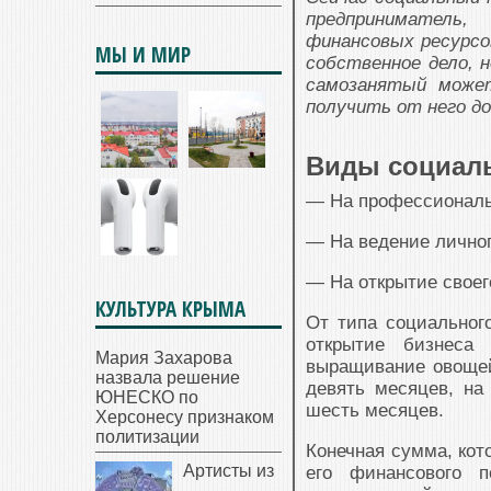
предприниматель,
финансовых ресурсо
МЫ И МИР
собственное дело, 
самозанятый може
получить от него до
Виды социаль
— На профессиональ
— На ведение личног
— На открытие своег
КУЛЬТУРА КРЫМА
От типа социального
открытие бизнеса 
Мария Захарова
выращивание овощей
назвала решение
девять месяцев, н
ЮНЕСКО по
шесть месяцев.
Херсонесу признаком
политизации
Конечная сумма, кот
Артисты из
его финансового п