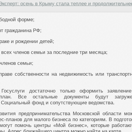
Эксперт: осень в Крыму стала теплее и продолжительне
ободной форме;
т гражданина РФ;
раке и рождении детей;
 всех членов семьи за последние три месяца;
членов семьи;
праве собственности на недвижимость или транспорт
Госуслуги достаточно только оформить заявлени
-план. Все остальные документы будут загруж
з Социальный фонд и сопутствующие ведомства.
звития предпринимательства Московской области мо
с-планов для малого бизнеса по категориям. В подгото
 могут помочь центры «Мой бизнес», которые работаю
ны. Адрес ближайшего центра можно найти на карте.