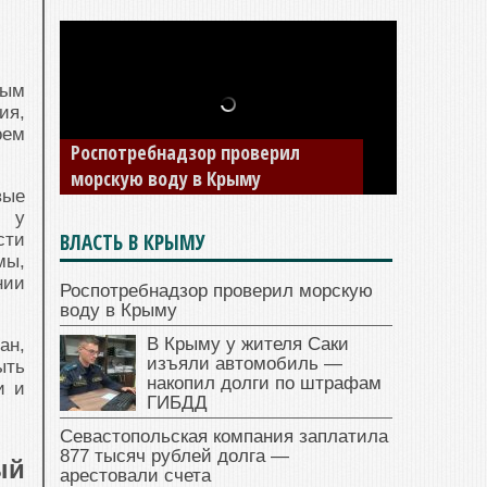
вым
ия,
В Крыму у жителя Саки изъяли
оем
автомобиль — накопил долги по
штрафам ГИБДД
вые
ь у
ВЛАСТЬ В КРЫМУ
сти
мы,
нии
Роспотребнадзор проверил морскую
воду в Крыму
В Крыму у жителя Саки
ан,
изъяли автомобиль —
ыть
накопил долги по штрафам
и и
ГИБДД
Севастопольская компания заплатила
877 тысяч рублей долга —
ый
арестовали счета