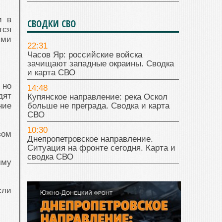
и в
СВОДКИ СВО
тся
ыми
22:31
Часов Яр: российские войска
зачищают западные окраины. Сводка
и карта СВО
 но
14:48
дят
Купянское направление: река Оскол
больше не преграда. Сводка и карта
ние
СВО
10:30
зом
Днепропетровское направление.
Ситуация на фронте сегодня. Карта и
сводка СВО
мму
сли