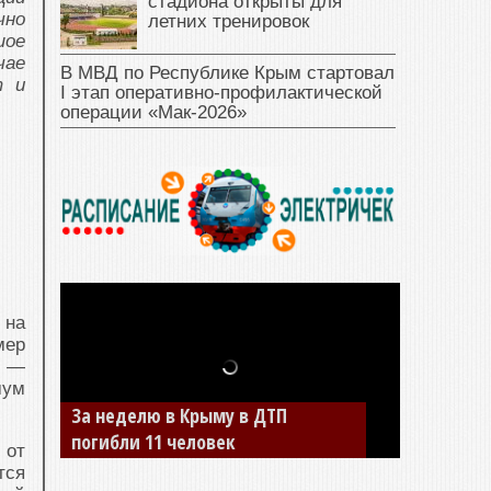
стадиона открыты для
чно
летних тренировок
шое
чае
В МВД по Республике Крым стартовал
т и
I этап оперативно‑профилактической
операции «Мак‑2026»
 на
мер
ы —
мум
В Джанкое водитель ВАЗа сбил
двух детей на «зебре»
 от
тся