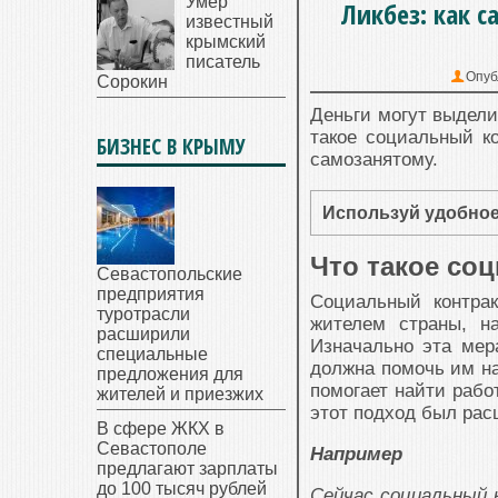
Умер
Ликбез: как с
известный
крымский
писатель
Опуб
Сорокин
Деньги могут выдели
такое социальный ко
БИЗНЕС В КРЫМУ
самозанятому.
Используй удобное
Что такое со
Севастопольские
предприятия
Социальный контрак
туротрасли
жителем страны, н
расширили
Изначально эта мер
специальные
должна помочь им на
предложения для
помогает найти рабо
жителей и приезжих
этот подход был рас
В сфере ЖКХ в
Севастополе
Например
предлагают зарплаты
до 100 тысяч рублей
Сейчас социальный