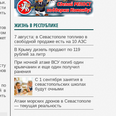
ьи.
сти
ить
ЖИЗНЬ В РЕСПУБЛИКЕ
тов
том
7 августа: в Севастополе топливо в
жет
свободной продаже есть на 10 АЗС
В Крыму дизель продают по 119
рублей за литр
При ночной атаке ВСУ погиб один
сту
крымчанин и еще один получил
нов
ранения
С 1 сентября занятия в
севастопольских школах
 по
будут очными
й в
ить
Атаки морских дронов в Севастополе
— текущая реальность