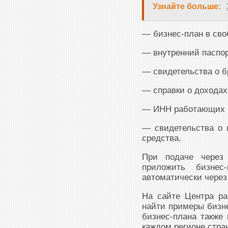
Узнайте больше:
— бизнес-план в св
— внутренний паспор
— свидетельства о б
— справки о доходах
— ИНН работающих 
— свидетельства о 
средства.
При подаче через 
приложить бизнес
автоматически чере
На сайте Центра ра
найти примеры бизне
бизнес-плана также
каждом регионе стра