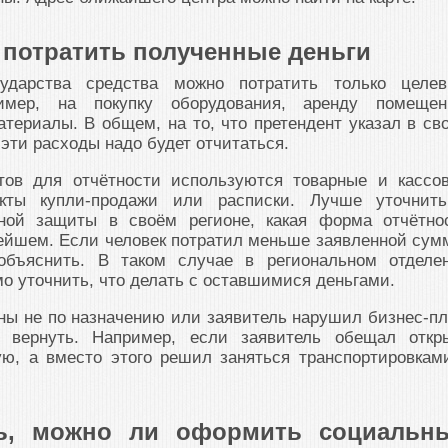
 потратить полученные деньги
ударства средства можно потратить только целе
мер, на покупку оборудования, аренду помещен
териалы. В общем, на то, что претендент указал в св
 эти расходы надо будет отчитаться.
тов для отчётности используются товарные и кассо
акты купли-продажи или расписки. Лучше уточнит
ьной защиты в своём регионе, какая форма отчётно
ейшем. Если человек потратил меньше заявленной сум
объяснить. В таком случае в региональном отделе
 уточнить, что делать с оставшимися деньгами.
ны не по назначению или заявитель нарушил бизнес-пл
 вернуть. Например, если заявитель обещал откр
ую, а вместо этого решил заняться транспортировкам
ь, можно ли оформить социальн