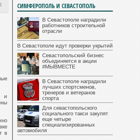
е
СИМФЕРОПОЛЬ И СЕВАСТОПОЛЬ
В Севастополе наградили
работников строительной
отрасли
В Севастополе идут проверки укрытий
Севастопольский бизнес
объединяется в акции
#МЫВМЕСТЕ
ные
В Севастополе наградили
лучших спортсменов,
тренеров и ветеранов
е и
спорта
ены
Для севастопольского
социального такси закупят
еще четыре
жно
специализированных
вке
автомобиля
т в