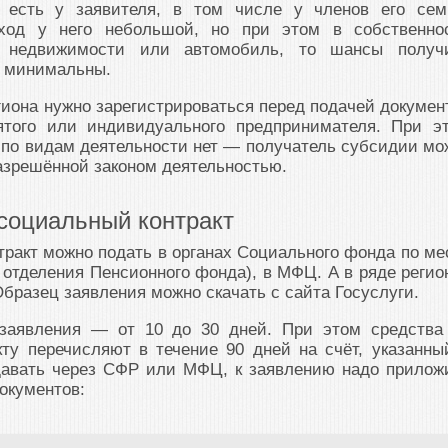
е есть у заявителя, в том числе у членов его сем
ход у него небольшой, но при этом в собственно
в недвижимости или автомобиль, то шансы получ
т минимальны.
гиона нужно зарегистрироваться перед подачей докумен
ятого или индивидуального предпринимателя. При э
 по видам деятельности нет — получатель субсидии мо
азрешённой законом деятельностью.
социальный контракт
тракт можно подать в органах Социального фонда по ме
отделения Пенсионного фонда), в МФЦ. А в ряде регио
Образец заявления можно скачать с сайта Госуслуги.
 заявления — от 10 до 30 дней. При этом средства
ту перечисляют в течение 90 дней на счёт, указанны
давать через СФР или МФЦ, к заявлению надо прилож
окументов: