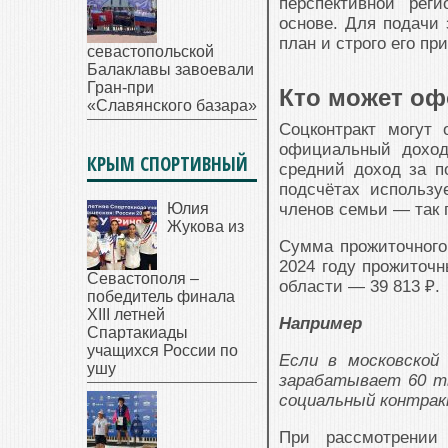
перспективной рег
основе. Для подачи 
план и строго его пр
севастопольской
Балаклавы завоевали
Гран-при
Кто может оф
«Славянского базара»
Соцконтракт могут
официальный доход
КРЫМ СПОРТИВНЫЙ
средний доход за п
подсчётах использу
Юлия
членов семьи — так 
Жукова из
Сумма прожиточного
2024 году прожиточн
Севастополя –
области — 39 813 ₽.
победитель финала
XIII летней
Например
Спартакиады
учащихся России по
Если в московской
ушу
зарабатывает 60 т
социальный контрак
При рассмотрении