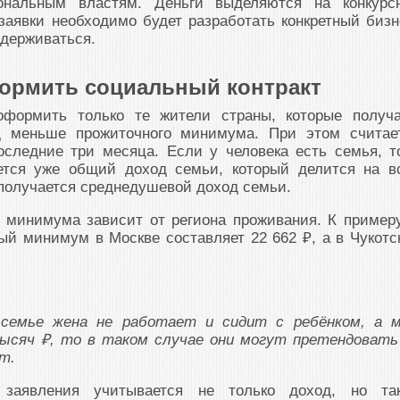
иональным властям. Деньги выделяются на конкурс
заявки необходимо будет разработать конкретный бизн
идерживаться.
ормить социальный контракт
 оформить только те жители страны, которые получ
 меньше прожиточного минимума. При этом считае
оследние три месяца. Если у человека есть семья, т
ется уже общий доход семьи, который делится на в
получается среднедушевой доход семьи.
 минимума зависит от региона проживания. К примеру
ый минимум в Москве составляет 22 662 ₽, а в Чукотс
 семье жена не работает и сидит с ребёнком, а 
ысяч ₽, то в таком случае они могут претендовать
т.
 заявления учитывается не только доход, но та