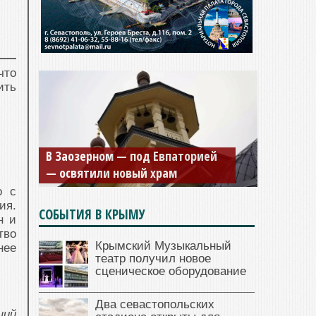
 что
ить
Мужской монастырь Косьмы и
Дамиана в Крыму вновь открыт
для посещения
о с
ия.
СОБЫТИЯ В КРЫМУ
н и
тво
Крымский Музыкальный
нее
театр получил новое
сценическое оборудование
Два севастопольских
щий