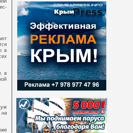
ной
ес-
ают
тся
о в
сех
, в
кой
муж
 на
кже