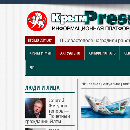
ПРЯМО СЕЙЧАС:
В Севастополе наградили работ
КРЫМ И МИР
АКТУАЛЬНО
СИМФЕРОПОЛЬ
СЕ
ЧП
Главная
|
Актуально
|
Ликб
ЛЮДИ И ЛИЦА
Сергей
Жигунов
теперь —
Почетный
гражданин Ялты