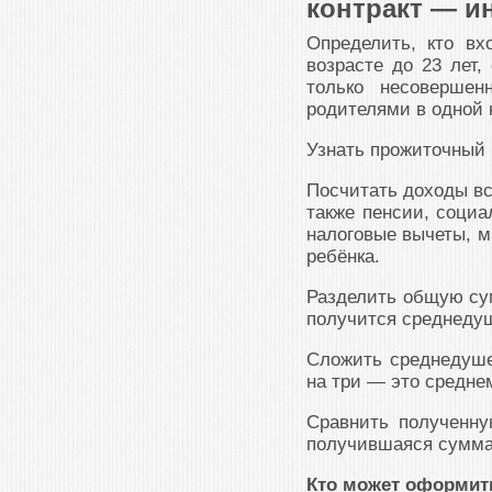
контракт — и
Определить, кто вх
возрасте до 23 лет,
только несовершен
родителями в одной 
Узнать прожиточный 
Посчитать доходы вс
также пенсии, социа
налоговые вычеты, м
ребёнка.
Разделить общую су
получится среднеду
Сложить среднедуше
на три — это средне
Сравнить полученн
получившаяся сумма 
Кто может оформит