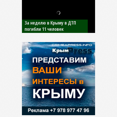
В Джанкое водитель ВАЗа
сбил двух детей на «зебре»