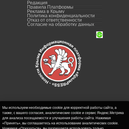
Редакция
Правила Платформы
Реклама в Крыму
Политика конфиденциальности
Отказ от ответственности
Согласие на обработку данных
Мы используем необходимые cookie для корректной работы сайта, а
также, с вашего согласия, аналитические cookie и сервис Яндекс.Метрика
СИ "Новости Крыма - КрымPRESS".
для анализа посещаемости и улучшения работы сайта. Нажимая
Свидетельство о регистрации СМИ ЭЛ № ФС
«Принять», вы соглашаетесь на использование аналитических cookie.
77-62916 выдано Федеральной службой по
Нажимая «Отказаться», вы разрешаете использовать только