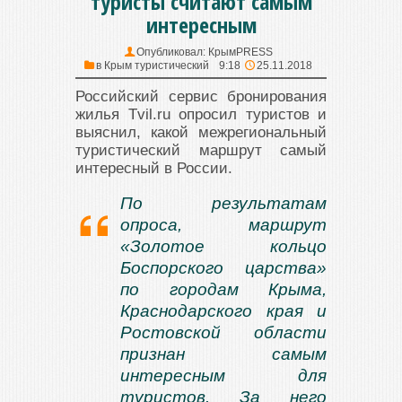
туристы считают самым
интересным
Опубликовал:
КрымPRESS
в
Крым туристический
9:18
25.11.2018
Российский сервис бронирования
жилья Tvil.ru опросил туристов и
выяснил, какой межрегиональный
туристический маршрут самый
интересный в России.
По результатам
опроса, маршрут
«
Золотое
кольцо
Боспорского царства»
по городам Крыма,
Краснодарского края и
Ростовской области
признан самым
интересным для
туристов. За него