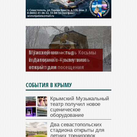
Мужской монастырь Косьмы
и Дамиана в Крыму вновь
открыт для посещения
СОБЫТИЯ В КРЫМУ
Крымский Музыкальный
театр получил новое
сценическое
оборудование
Два севастопольских
стадиона открыты для
летних тренировок