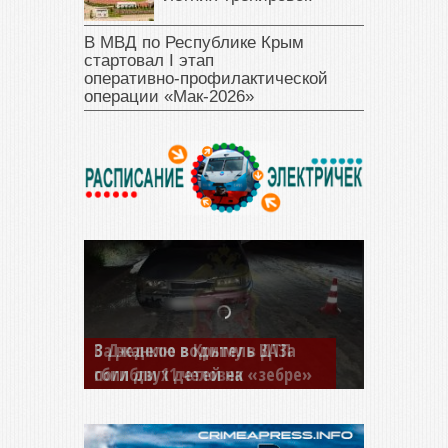
В МВД по Республике Крым
стартовал I этап
оперативно‑профилактической
операции «Мак‑2026»
В Джанкое водитель ВАЗа
сбил двух детей на «зебре»