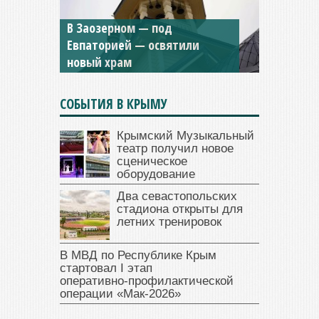
Мужской монастырь Косьмы
и Дамиана в Крыму вновь
открыт для посещения
СОБЫТИЯ В КРЫМУ
Крымский Музыкальный
театр получил новое
сценическое
оборудование
Два севастопольских
стадиона открыты для
летних тренировок
В МВД по Республике Крым
стартовал I этап
оперативно‑профилактической
операции «Мак‑2026»