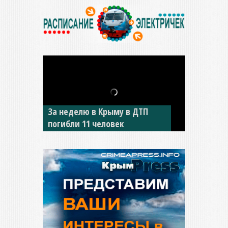
В Джанкое водитель ВАЗа
сбил двух детей на «зебре»