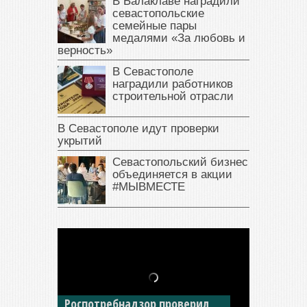
В Балаклаве наградили
севастопольские
семейные пары
медалями «За любовь и
верность»
В Севастополе
наградили работников
строительной отрасли
В Севастополе идут проверки
укрытий
Севастопольский бизнес
объединяется в акции
#МЫВМЕСТЕ
В Крыму у жителя Саки
изъяли автомобиль —
накопил долги по штрафам