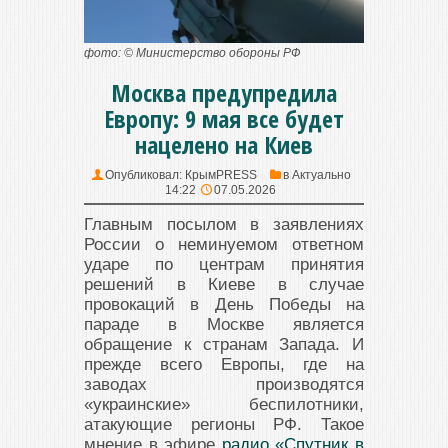
фото: © Министерство обороны РФ
Москва предупредила
Европу: 9 мая все будет
нацелено на Киев
Опубликовал:
КрымPRESS
в
Актуально
14:22
07.05.2026
Главным посылом в заявлениях
России о неминуемом ответном
ударе по центрам принятия
решений в Киеве в случае
провокаций в День Победы на
параде в Москве является
обращение к странам Запада. И
прежде всего Европы, где на
заводах производятся
«украинские» беспилотники,
атакующие регионы РФ. Такое
мнение в эфире
радио «Спутник в