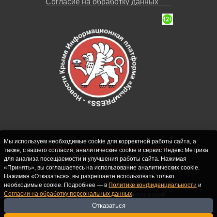
Согласие на обработку данных
Мы используем необходимые cookie для корректной работы сайта, а
также, с вашего согласия, аналитические cookie и сервис Яндекс.Метрика
СИ "Новости Крыма - КрымPRESS".
для анализа посещаемости и улучшения работы сайта. Нажимая
Свидетельство о регистрации СМИ ЭЛ № ФС
«Принять», вы соглашаетесь на использование аналитических cookie.
77-62916 выдано Федеральной службой по
Нажимая «Отказаться», вы разрешаете использовать только
надзору в сфере связи, информационных
необходимые cookie. Подробнее — в
Политике конфиденциальности
и
Согласии на обработку персональных данных
.
технологий и массовых коммуникаций
(Роскомнадзор) 10.09.2015. Учредитель и
Отказаться
главный редактор: Крутских С.М. Почта: