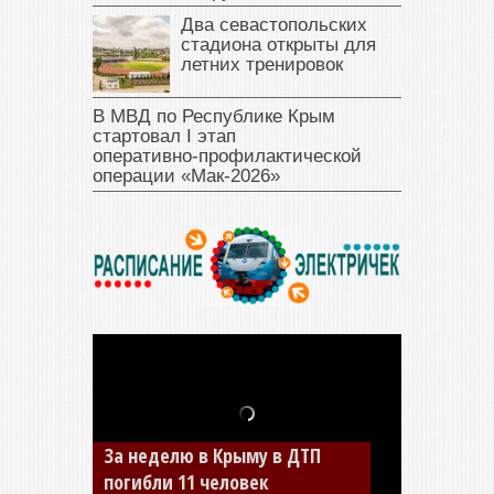
Два севастопольских
стадиона открыты для
летних тренировок
В МВД по Республике Крым
стартовал I этап
оперативно‑профилактической
операции «Мак‑2026»
В Джанкое водитель ВАЗа
сбил двух детей на «зебре»