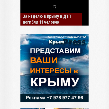
В Джанкое водитель ВАЗа
сбил двух детей на «зебре»