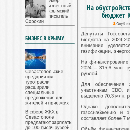
Умер
На обустройст
известный
крымский
бюджет К
писатель
Сорокин
Опублик
Депутаты Госсовет
БИЗНЕС В КРЫМУ
бюджета на 2024-20
внимание уделяетс
газификации, энерго
На финансирование 
2024 – 315,6 млн. 
Севастопольские
рублей.
предприятия
туротрасли
Для обеспечения 
расширили
участникам СВО, и
специальные
выделено 70,3 млн. 
предложения для
жителей и приезжих
Однако дополнит
В сфере ЖКХ в
газоснабжению и э
Севастополе
составляет более 7 
предлагают зарплаты
до 100 тысяч рублей
Объём финансирован