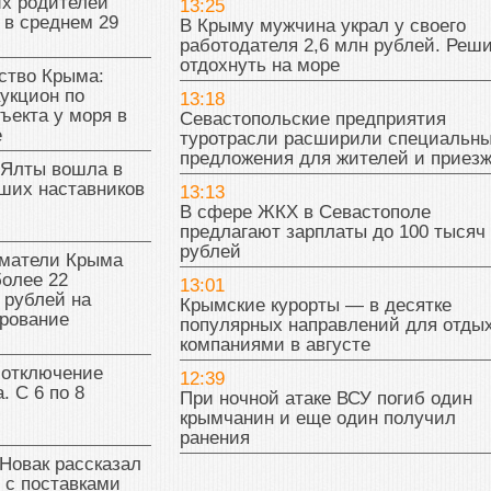
х родителей
13:25
 в среднем 29
В Крыму мужчина украл у своего
работодателя 2,6 млн рублей. Реш
отдохнуть на море
тво Крыма:
укцион по
13:18
ъекта у моря в
Севастопольские предприятия
е
туротрасли расширили специальн
предложения для жителей и приез
 Ялты вошла в
ших наставников
13:13
В сфере ЖКХ в Севастополе
предлагают зарплаты до 100 тысяч
рублей
матели Крыма
олее 22
13:01
 рублей на
Крымские курорты — в десятке
рование
популярных направлений для отды
компаниями в августе
 отключение
12:39
. С 6 по 8
При ночной атаке ВСУ погиб один
крымчанин и еще один получил
ранения
Новак рассказал
 с поставками