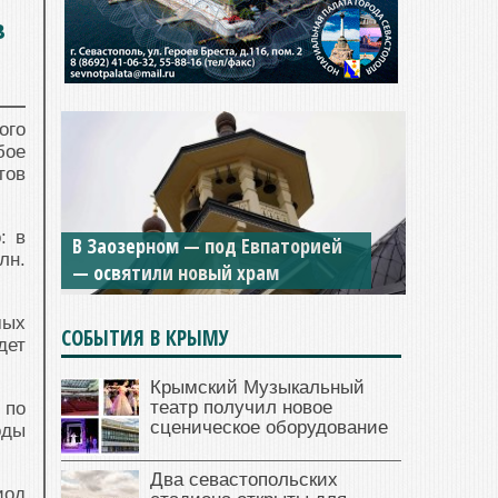
в
ого
бое
тов
Мужской монастырь Косьмы и
: в
В Заозерном — под Евпаторией
Дамиана в Крыму вновь открыт
лн.
— освятили новый храм
для посещения
мых
СОБЫТИЯ В КРЫМУ
дет
Крымский Музыкальный
театр получил новое
 по
сценическое оборудование
оды
Два севастопольских
иод