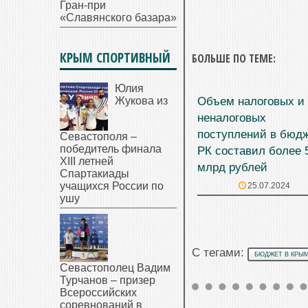
Гран-при
«Славянского базара»
КРЫМ СПОРТИВНЫЙ
БОЛЬШЕ ПО ТЕМЕ:
Юлия
Жукова из
Объем налоговых и
неналоговых
поступлений в бюд
Севастополя –
победитель финала
РК составил более 
XIII летней
млрд рублей
Спартакиады
учащихся России по
25.07.2024
ушу
С тегами:
БЮДЖЕТ В КРЫ
Севастополец Вадим
Турчанов – призер
Всероссийских
соревнований в