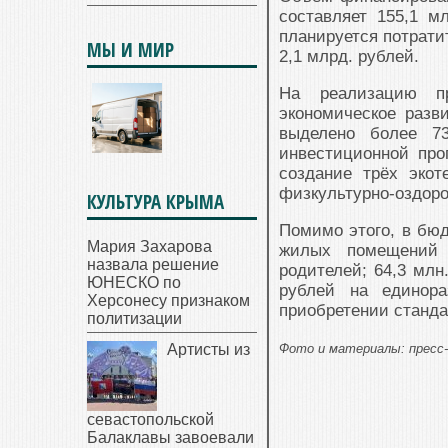
составляет 155,1 м
планируется потрати
МЫ И МИР
2,1 млрд. рублей.
На реализацию пр
экономическое разви
выделено более 73
инвестиционной про
создание трёх экот
физкультурно-оздоро
КУЛЬТУРА КРЫМА
Помимо этого, в бюд
Мария Захарова
жилых помещений 
назвала решение
родителей; 64,3 млн
ЮНЕСКО по
рублей на единор
Херсонесу признаком
приобретении станда
политизации
Артисты из
Фото и материалы: пресс-
севастопольской
Балаклавы завоевали