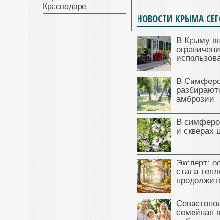
Краснодаре
НОВОСТИ КРЫМА СЕ
В Крыму в
ограничени
использова
В Симферо
разбираютс
амброзии
В симферо
и скверах 
Эксперт: о
стала тепл
продолжит
Севастопол
семейная 