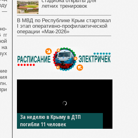
стадиона открыты для
оду
летних тренировок
и —
В МВД по Республике Крым стартовал
I этап оперативно‑профилактической
но-
операции «Мак‑2026»
 гг
ной
 на
вух
ние
ния
лн.
при
За неделю в Крыму в ДТП
В Джанкое водитель ВАЗа сбил
погибли 11 человек
двух детей на «зебре»