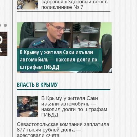
здоровья «Здоровый век» в
поликлинике № 7
В Крыму у жителя Саки изъяли
Севастопольская компания
автомобиль — накопил долги по
заплатила 877 тысяч рублей
штрафам ГИБДД
долга — арестовали счета
ВЛАСТЬ В КРЫМУ
В Крыму у жителя Саки
изъяли автомобиль —
накопил долги по штрафам
ГИБДД
Севастопольская компания заплатила
877 тысяч рублей долга —
арестовали счета