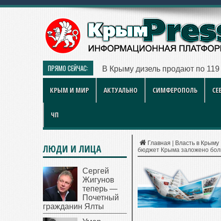
ПРЯМО СЕЙЧАС:
В Крыму дизель продают по 119 
КРЫМ И МИР
АКТУАЛЬНО
СИМФЕРОПОЛЬ
СЕ
ЧП
Главная
|
Власть в Крыму
ЛЮДИ И ЛИЦА
бюджет Крыма заложено боль
Сергей
Жигунов
теперь —
Почетный
гражданин Ялты