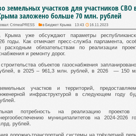
во земельных участков для участников СВО 
рыма заложено больше 70 млн. рублей
овал:
CrimeaPRESS
в
Бюджет Крыма
13:43
16.11.2023
а Крыма уже обсуждают параметры республиканск
26 годы. Как отмечает пресс-служба парламента, осо
я расходным обязательствам по реализации проек
снабжения и ремонту дорог.
строительства объектов газоснабжения запланировано
рублей, в 2025 – 961,3 млн. рублей, в 2026 — 150 м
земельных участков и территорий, предоставляе
нженерной инфраструктурой в следующем году бу
рублей.
ельная потребность на реализацию проектов
нергообеспечению муниципалитетов на 2024-2026 г
млрд. рублей.
ия дорожно-транспортной системы на трёхлетний пер