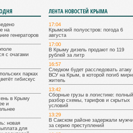
ГОДНЯ
ЛЕНТА НОВОСТЕЙ КРЫМА
ведено
17:04
е на
Крымский полуостров: погода 6
ние генераторов
августа
17:00
поле
В Крыму дизель продают по 119
я с очагами
рублей за литр
16:57
Следком будет расследовать атаку
польских парках
ВСУ на Крым, в которой погиб мир
цветёт гибискус
житель
13:42
Сборные грузы в логистике: полны
сень в Крыму
разбор схемы, тарифов и скрытых
ее и
условий
ельнее
13:29
В Сакском районе задержали мужч
ь: новая
за серию преступлений
выплата для