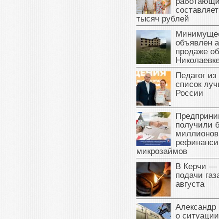
работающи
составляет
тысяч рублей
Минимущес
объявлен а
продаже об
Николаевк
Педагог из
список луч
России
Предприни
получили б
миллионов
рефинанси
микрозаймов
В Керчи —
подачи газа
августа
Александр 
о ситуации