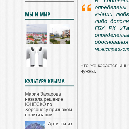
В соответ
определены 
МЫ И МИР
«Чаши любв
либо допол
ГБУ РК «Та
определенн
обосновани
министра эколо
Что же касается ин
нужны.
КУЛЬТУРА КРЫМА
Мария Захарова
назвала решение
ЮНЕСКО по
Херсонесу признаком
политизации
Артисты из