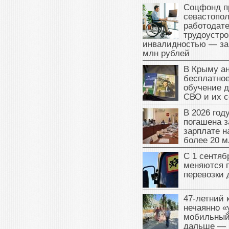
Соцфонд п
севастопо
работодате
трудоустро
инвалидностью — за
млн рублей
В Крыму а
бесплатное
обучение д
СВО и их 
В 2026 год
погашена з
зарплате 
более 20 м
С 1 сентяб
меняются 
перевозки 
47‑летний
нечаянно «
мобильный
дальше — 