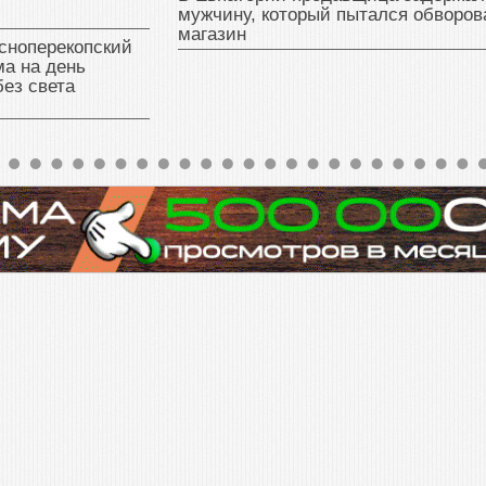
мужчину, который пытался обворов
магазин
сноперекопский
а на день
без света