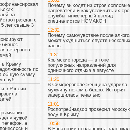
15:02
рофинансировал
Почему выходят из строя сопловые
льских
нагреватели и как увеличить их сро
лей за
службы: инженерный взгляд
йство граждан с
специалистов НОМАКОН
 5 лет свыше 3
12:32
Почему самочувствие после алкого
нонсируют
может ухудшиться спустя нескольк
 бизнес-
часов
ля ветеранов
11:31
семей
Крымские города — в топе
у в Крыму
популярных направлений для
адолженность по
одиночного отдыха в августе
на общую сумму
11:20
лн руб
В Симферополе женщина ударила
ря в России
мужчину ножом в бедро. История
правила
завершилась печально
детей
11:01
Роспотребнадзор проверил морску
 крымчанин
воду в Крыму
увёл» чужой
 телефон, а
10:58
понеслось и
В Евпатории продавщица задержал