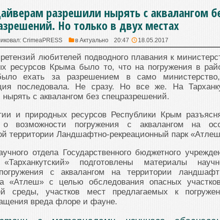
дайверам разрешили нырять с аквалангом б
азрешений. Но только в двух местах
иковал:
CrimeaPRESS
в
Актуально
20:47
18.05.2017
ретензий любителей подводного плавания к министерс
ых ресурсов Крыма было то, что на погружения в рай
было ехать за разрешением в само министерство
ция последовала. Не сразу. Но все же. На Тарханк
нырять с аквалангом без спецразрешений.
гии и природных ресурсов Республики Крым разъясня
 о возможности погружения с аквалангом на ос
ой территории Ландшафтно-рекреационный парк «Атлеш
аучного отдела Государственного бюджетного учрежде
«Тарханкутский» подготовлены материалы научн
погружения с аквалангом на территории ландшафт
рка «Атлеш» с целью обследования опасных участко
й среды, участков мест предлагаемых к погруже
ащения вреда флоре и фауне.