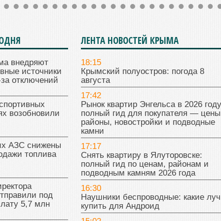
ГОДНЯ
ЛЕНТА НОВОСТЕЙ КРЫМА
ма внедряют
18:15
ивные источники
Крымский полуостров: погода 8
-за отключений
августа
17:42
 спортивных
Рынок квартир Энгельса в 2026 году
ях возобновили
полный гид для покупателя — цены
районы, новостройки и подводные
камни
их АЗС снижены
17:17
одажи топлива
Снять квартиру в Ялуторовске:
полный гид по ценам, районам и
подводным камням 2026 года
иректора
16:30
отправили под
Наушники беспроводные: какие лу
плату 5,7 млн
купить для Андроид