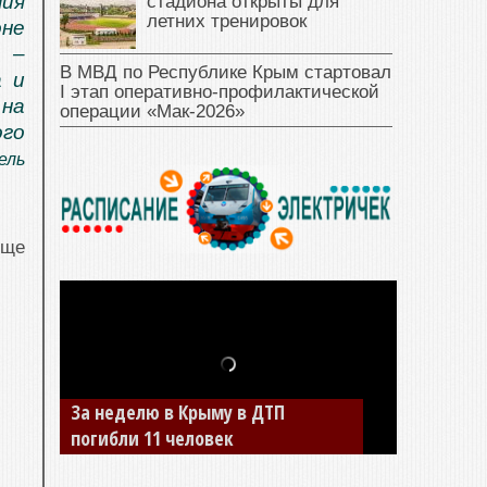
ия
стадиона открыты для
летних тренировок
оне
о –
В МВД по Республике Крым стартовал
а и
I этап оперативно‑профилактической
 на
операции «Мак‑2026»
го
ель
еще
За неделю в Крыму в ДТП
погибли 11 человек