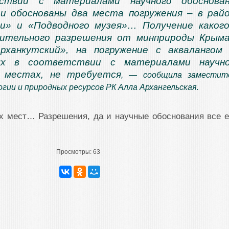
ствии с материалами научного обоснован
и обоснованы два места погружения – в рай
и» и «Подводного музея»… Получение каког
нительного разрешения от минприроды Крым
рханкутский», на погружение с аквалангом
ых в соответствии с материалами научно
я местах, не требуется
, — сообщила заместит
гии и природных ресурсов РК Алла Архангельская.
ых мест… Разрешения, да и научные обоснования все 
Просмотры:
63