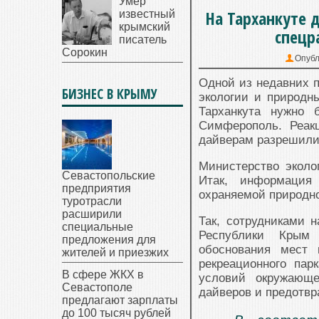
Умер
На Тарханкуте 
известный
крымский
спецр
писатель
Сорокин
Опубл
Одной из недавних п
БИЗНЕС В КРЫМУ
экологии и природн
Тарханкута нужно 
Симферополь. Реак
дайверам разрешили 
Министерство эколо
Севастопольские
Итак, информация
предприятия
охраняемой природн
туротрасли
расширили
Так, сотрудниками н
специальные
Республики Крым 
предложения для
обоснования мест 
жителей и приезжих
рекреационного па
В сфере ЖКХ в
условий окружающе
Севастополе
дайверов и предотвр
предлагают зарплаты
до 100 тысяч рублей