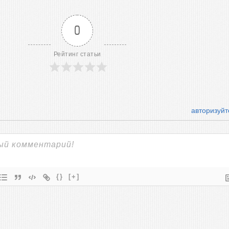
0
Рейтинг статьи
авторизуйт
{}
[+]