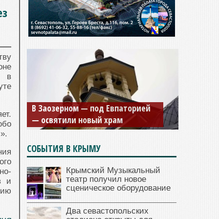
ез
тву
оне
, в
уте
В Заозерном — под Евпаторией
ет.
— освятили новый храм
обо
».
СОБЫТИЯ В КРЫМУ
ния
ого
Крымский Музыкальный
но-
театр получил новое
в и
сценическое оборудование
нию
Два севастопольских