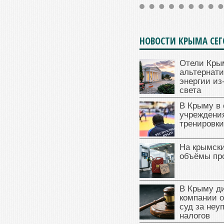
НОВОСТИ КРЫМА СЕ
Отели Кры
альтернат
энергии из
света
В Крыму в
учреждени
тренировки
На крымск
объёмы пр
В Крыму д
компании 
суд за неу
налогов