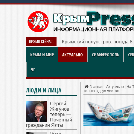
ПРЯМО СЕЙЧАС:
Рынок квартир Энгельса в 2026
КРЫМ И МИР
АКТУАЛЬНО
СИМФЕРОПОЛЬ
СЕ
ЧП
Главная
|
Актуально
|
На 
ЛЮДИ И ЛИЦА
только в двух местах
Сергей
Жигунов
теперь —
Почетный
гражданин Ялты