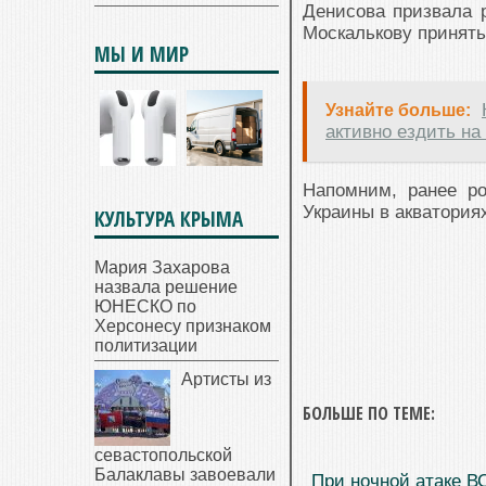
Денисова призвала р
Москалькову принять
МЫ И МИР
Узнайте больше:
активно ездить на
Напомним, ранее ро
Украины в акваториях
КУЛЬТУРА КРЫМА
Мария Захарова
назвала решение
ЮНЕСКО по
Херсонесу признаком
политизации
Артисты из
БОЛЬШЕ ПО ТЕМЕ:
севастопольской
Балаклавы завоевали
При ночной атаке В