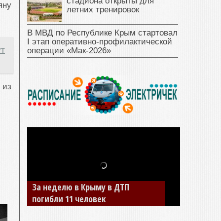
стадиона открыты для
яну
летних тренировок
В МВД по Республике Крым стартовал
I этап оперативно‑профилактической
ут
операции «Мак‑2026»
 из
В Джанкое водитель ВАЗа сбил
двух детей на «зебре»