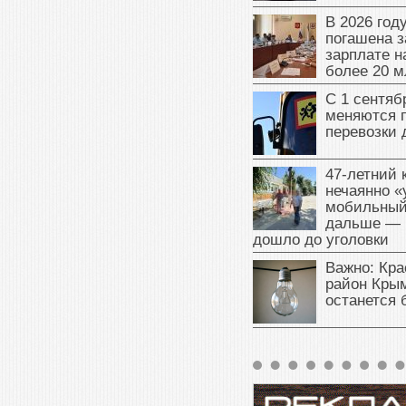
В 2026 год
погашена з
зарплате 
более 20 м
С 1 сентяб
меняются 
перевозки 
47‑летний
нечаянно «
мобильный
дальше — 
дошло до уголовки
Важно: Кра
район Крым
останется 