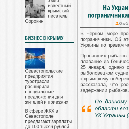
Умер
На Украи
известный
крымский
пограничника
писатель
Сорокин
Опубл
В Черном море про
БИЗНЕС В КРЫМУ
пограничники. Об э
Украины по правам 
Пропавших рыбаков 
плавание из Геничес
25 января, однако 
Севастопольские
рыболовецком судне 
предприятия
к крымскому побереж
туротрасли
рассказала, что ро
расширили
задержании рыбаков.
специальные
предложения для
По данному
жителей и приезжих
области воз
В сфере ЖКХ в
УК Украины 
Севастополе
предлагают зарплаты
до 100 тысяч рублей