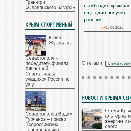
Гран-при
погиб один крымчан
«Славянского базара»
еще один получил
ранения
КРЫМ СПОРТИВНЫЙ
05.08.2026
Юлия
Жукова из
Севастополя –
С тегами:
победитель финала
КРЫМ И УКРАИН
XIII летней
Спартакиады
учащихся России по
ушу
НОВОСТИ КРЫМА СЕ
Отели Кры
Севастополец Вадим
альтернат
Турчанов – призер
энергии из
Всероссийских
света
соревнований в