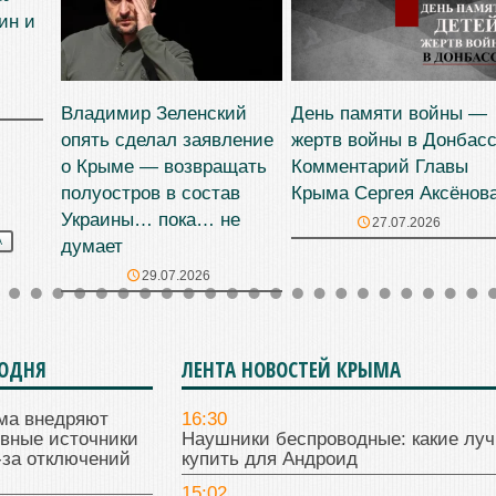
ин и
Владимир Зеленский
День памяти войны —
опять сделал заявление
жертв войны в Донбасс
о Крыме — возвращать
Комментарий Главы
полуостров в состав
Крыма Сергея Аксёнов
Украины… пока… не
27.07.2026
думает
А
29.07.2026
ГОДНЯ
ЛЕНТА НОВОСТЕЙ КРЫМА
ма внедряют
16:30
ивные источники
Наушники беспроводные: какие лу
-за отключений
купить для Андроид
15:02