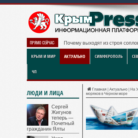
ПРЯМО СЕЙЧАС:
Почему выходят из строя сопло
КРЫМ И МИР
АКТУАЛЬНО
СИМФЕРОПОЛЬ
СЕ
ЧП
Главная
|
Актуально
|
На 
ЛЮДИ И ЛИЦА
моряков в Черном море
Сергей
Жигунов
теперь —
Почетный
гражданин Ялты