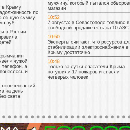
мужчину, который пытался обворов
у в Крыму
магазин
адолженность по
10:52
на общую сумму
7 августа: в Севастополе топливо в
лн руб
свободной продаже есть на 10 АЗС
ря в России
10:50
правила
Эксперты считают, что ресурсов дл
детей
стабилизации электроснабжения в
Крыму достаточно
 крымчанин
увёл» чужой
10:48
 телефон, а
Только за сутки спасатели Крыма
понеслось и
потушили 17 пожаров и спасли
четверых человек
сноперекопский
а на день
без света