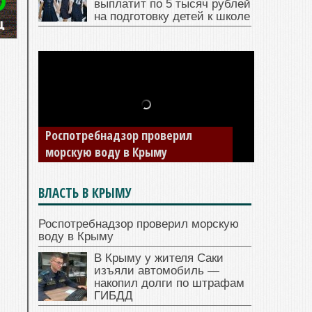
выплатит по 5 тысяч рублей
на подготовку детей к школе
В Крыму у жителя Саки изъяли
автомобиль — накопил долги по
штрафам ГИБДД
ВЛАСТЬ В КРЫМУ
Роспотребнадзор проверил морскую
воду в Крыму
В Крыму у жителя Саки
изъяли автомобиль —
накопил долги по штрафам
ГИБДД