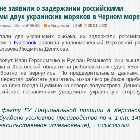
не заявили о задержании российскими
ми двух украинских моряков в Черном море
иковал:
CrimeaPRESS
в
Актуально
20:59
30.01.2022
пали два украинских рыбака, их задержали российс
том в
Facebook
заявила уполномоченный Верховной р
человека Людмила Денисова.
зовут Иван Герасименко и Руслан Романюта, они вышл
ка в Херсонской области на рыболовецком судне «Вол
обратно не вернулись. По предварительным данным,
перестал работать двигатель, из-за чего рыбаков приб
ью близ города Щёлкино на севере полуострова. Денис
ссийские пограничники уведомили украинскую сторон
 факту ГУ Национальной полиции в Херсонс
буждено уголовное производство по ч. 1 ст. 14
(насильственное исчезновение)
, — написала она.