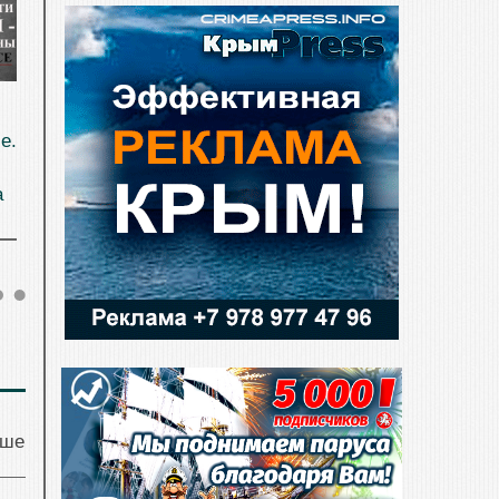
е.
а
чше