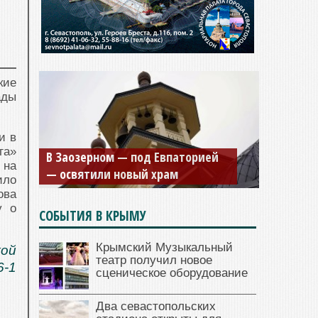
кие
ады
и в
Мужской монастырь Косьмы и
га»
Дамиана в Крыму вновь открыт
 на
для посещения
ило
ова
у о
СОБЫТИЯ В КРЫМУ
Крымский Музыкальный
кой
театр получил новое
6-1
сценическое оборудование
Два севастопольских