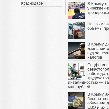
Краснодаре
В Крыму в
учреждени
тренировки
На крымск
объёмы пр
В Крыму д
компании 
суд за неу
налогов
Соцфонд п
севастопо
работодате
трудоустро
инвалидностью — за
млн рублей
В Крыму а
бесплатное
обучение д
СВО и их 