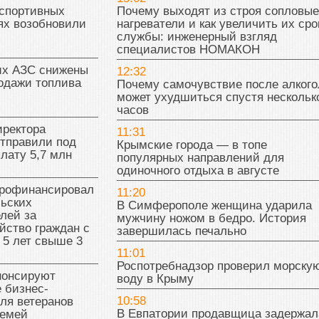
 спортивных
Почему выходят из строя сопловые
ях возобновили
нагреватели и как увеличить их сро
службы: инженерный взгляд
специалистов НОМАКОН
их АЗС снижены
12:32
одажи топлива
Почему самочувствие после алкого
может ухудшиться спустя нескольк
часов
иректора
11:31
отправили под
Крымские города — в топе
плату 5,7 млн
популярных направлений для
одиночного отдыха в августе
рофинансировал
11:20
льских
В Симферополе женщина ударила
лей за
мужчину ножом в бедро. История
йство граждан с
завершилась печально
 5 лет свыше 3
11:01
Роспотребнадзор проверил морску
нонсируют
воду в Крыму
 бизнес-
10:58
ля ветеранов
В Евпатории продавщица задержал
семей