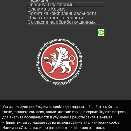
Редакция
Правила Платформы
Реклама в Крыму
Политика конфиденциальности
Отказ от ответственности
Согласие на обработку данных
Мы используем необходимые cookie для корректной работы сайта, а
также, с вашего согласия, аналитические cookie и сервис Яндекс.Метрика
СИ "Новости Крыма - КрымPRESS".
для анализа посещаемости и улучшения работы сайта. Нажимая
Свидетельство о регистрации СМИ ЭЛ № ФС
«Принять», вы соглашаетесь на использование аналитических cookie.
77-62916 выдано Федеральной службой по
Нажимая «Отказаться», вы разрешаете использовать только