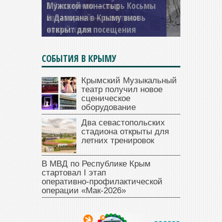
Мужской монастырь Косьмы
и Дамиана в Крыму вновь
открыт для посещения
СОБЫТИЯ В КРЫМУ
Крымский Музыкальный
театр получил новое
сценическое
оборудование
Два севастопольских
стадиона открыты для
летних тренировок
В МВД по Республике Крым
стартовал I этап
оперативно‑профилактической
операции «Мак‑2026»