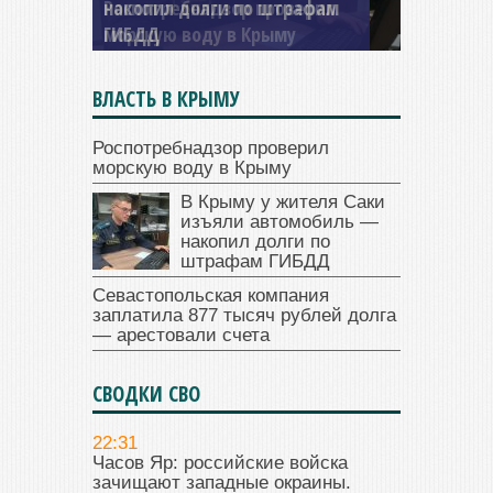
накопил долги по штрафам
ГИБДД
ВЛАСТЬ В КРЫМУ
Роспотребнадзор проверил
морскую воду в Крыму
В Крыму у жителя Саки
изъяли автомобиль —
накопил долги по
штрафам ГИБДД
Севастопольская компания
заплатила 877 тысяч рублей долга
— арестовали счета
СВОДКИ СВО
22:31
Часов Яр: российские войска
зачищают западные окраины.