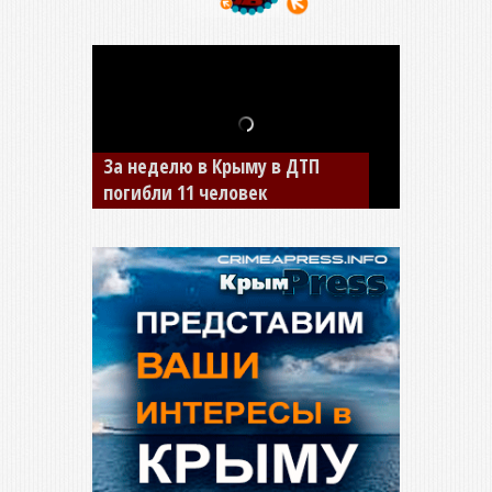
В Джанкое водитель ВАЗа
сбил двух детей на «зебре»