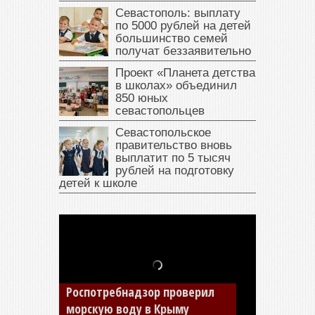
Севастополь: выплату
по 5000 рублей на детей
большинство семей
получат беззаявительно
Проект «Планета детства
в школах» объединил
850 юных
севастопольцев
Севастопольское
правительство вновь
выплатит по 5 тысяч
рублей на подготовку
детей к школе
В Крыму у жителя Саки
изъяли автомобиль —
накопил долги по штрафам
ГИБДД