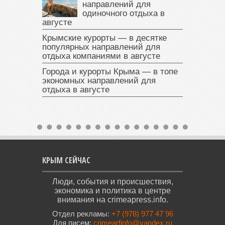
направлений для
одиночного отдыха в
августе
Крымские курорты — в десятке
популярных направлений для
отдыха компаниями в августе
Города и курорты Крыма — в топе
экономных направлений для
отдыха в августе
КРЫМ СЕЙЧАС
Люди, события и происшествия,
экономика и политика в центре
внимания на crimeapress.info.
Отдел рекламы:
+7 (978) 977 47 96
Для писем:
crimearfinfo@yandex.ru