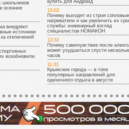
купить для Андроид
х школьников
е осенние
15:02
Почему выходят из строя сопловые
нагреватели и как увеличить их сро
службы: инженерный взгляд
ма внедряют
специалистов НОМАКОН
ивные источники
-за отключений
12:32
Почему самочувствие после алкого
может ухудшиться спустя нескольк
 спортивных
часов
ях возобновили
11:31
Крымские города — в топе
популярных направлений для
одиночного отдыха в августе