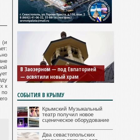
 (и
ет:
ьно
Мужской монастырь Косьмы и
ане
ной
В Заозерном — под Евпаторией
Дамиана в Крыму вновь открыт
ует
— освятили новый храм
для посещения
оду
х к
 по
СОБЫТИЯ В КРЫМУ
его
Крымский Музыкальный
театр получил новое
сценическое оборудование
Два севастопольских