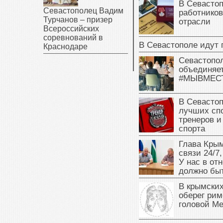
В Севасто
Севастополец Вадим
работников
Турчанов – призер
отрасли
Всероссийских
соревнований в
В Севастополе идут 
Краснодаре
Севастопо
объединяет
#МЫВМЕС
В Севасто
лучших сп
тренеров и
спорта
Глава Крым
связи 24/7,
У нас в от
должно быт
В крымских
оберег рим
головой М