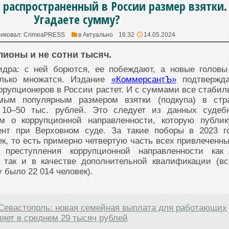
 распространенный в России размер взятки.
Угадаете сумму?
иковал:
CrimeaPRESS
в
Актуально
16:32
14.05.2024
лионы и не сотни тысяч.
гидра: с ней борются, ее побеждают, а новые головы
олько множатся. Издание
«КоммерсантЪ»
подтвержда
оррупционеров в России растет. И с суммами все стабил
мым популярным размером взятки (подкупа) в стр
10–50 тыс. рублей. Это следует из данных судеб
м о коррупционной направленности, которую публик
ент при Верховном суде. За такие поборы в 2023 г
ек, то есть примерно четвертую часть всех привлеченны
а преступления коррупционной направленности как
 так и в качестве дополнительной квалификации (вс
 было 22 014 человек).
Севастополь: новая семейная выплата для работающих
яет в среднем 29 тысяч рублей