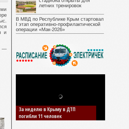
стадиона открыты для
летних тренировок
ими
ере
В МВД по Республике Крым стартовал
ыс.
I этап оперативно‑профилактической
лся
операции «Мак‑2026»
ы и
и —
За неделю в Крыму в ДТП
В Джанкое водитель ВАЗа сбил
погибли 11 человек
двух детей на «зебре»