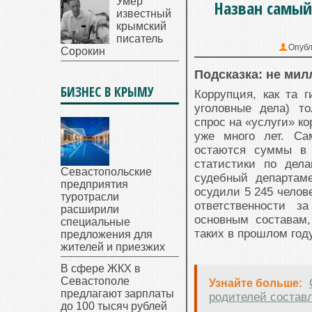
Умер
Назван самый
известный
крымский
писатель
Опубл
Сорокин
Подсказка: не мил
БИЗНЕС В КРЫМУ
Коррупция, как та 
уголовные дела) т
спрос на «услуги» к
уже много лет. Са
остаются суммы в 
статистики по дела
Севастопольские
судебный департам
предприятия
осудили 5 245 челов
туротрасли
ответственности з
расширили
основным составам,
специальные
таких в прошлом году
предложения для
жителей и приезжих
В сфере ЖКХ в
Севастополе
Узнайте больше:
предлагают зарплаты
родителей составл
до 100 тысяч рублей