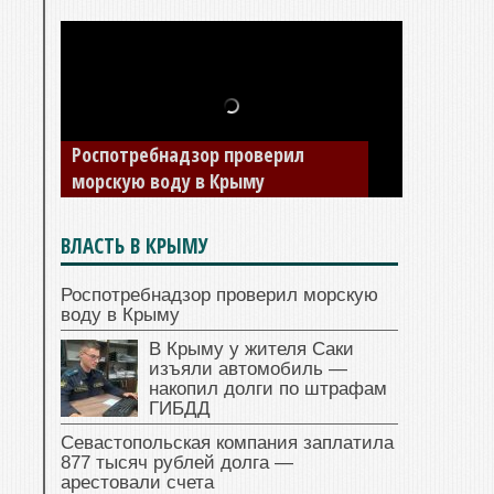
В Крыму у жителя Саки изъяли
Роспотребнадзор проверил
автомобиль — накопил долги по
морскую воду в Крыму
штрафам ГИБДД
ВЛАСТЬ В КРЫМУ
Роспотребнадзор проверил морскую
воду в Крыму
В Крыму у жителя Саки
изъяли автомобиль —
накопил долги по штрафам
ГИБДД
Севастопольская компания заплатила
877 тысяч рублей долга —
арестовали счета