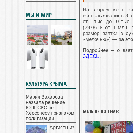
На втором месте о
МЫ И МИР
воспользовались 3 7
от 1 тыс. до 10 тыс.
(2978) и от 1 млн. 
размер взятки в су
«мелочью») — за это
Подробнее – о взят
ЗДЕСЬ
.
КУЛЬТУРА КРЫМА
Мария Захарова
назвала решение
ЮНЕСКО по
БОЛЬШЕ ПО ТЕМЕ:
Херсонесу признаком
политизации
Артисты из