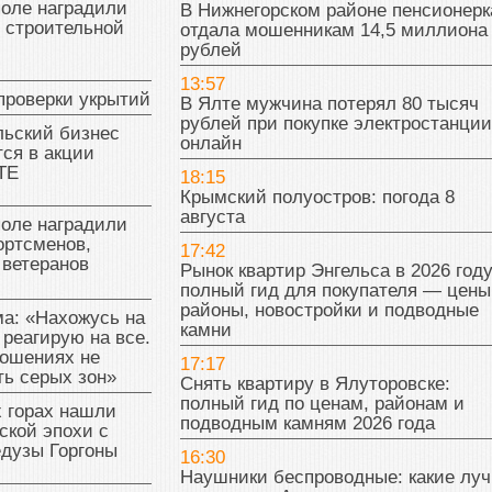
поле наградили
В Нижнегорском районе пенсионерк
 строительной
отдала мошенникам 14,5 миллиона
рублей
13:57
проверки укрытий
В Ялте мужчина потерял 80 тысяч
рублей при покупке электростанции
льский бизнес
онлайн
ся в акции
ТЕ
18:15
Крымский полуостров: погода 8
августа
поле наградили
ортсменов,
17:42
 ветеранов
Рынок квартир Энгельса в 2026 году
полный гид для покупателя — цены
районы, новостройки и подводные
а: «Нахожусь на
камни
 реагирую на все.
ношениях не
17:17
ь серых зон»
Снять квартиру в Ялуторовске:
полный гид по ценам, районам и
 горах нашли
подводным камням 2026 года
ской эпохи с
едузы Горгоны
16:30
Наушники беспроводные: какие лу