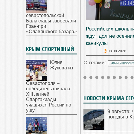
севастопольской
Балаклавы завоевали
Гран-при
Российских школьн
«Славянского базара»
ждут долгие осенни
каникулы
КРЫМ СПОРТИВНЫЙ
08.08.2026
Юлия
С тегами:
КРЫМ И РОССИ
Жукова из
Севастополя –
победитель финала
XIII летней
НОВОСТИ КРЫМА СЕ
Спартакиады
учащихся России по
ушу
9 августа: 
погоды в 