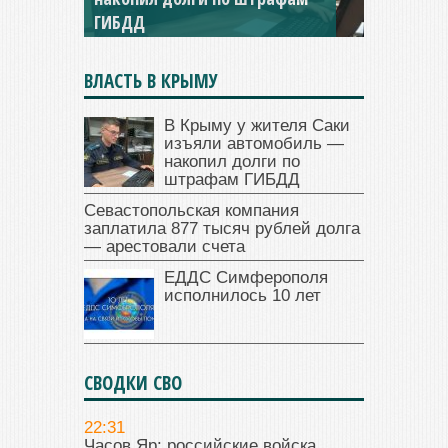
ГИБДД
долга — арестовали счета
ВЛАСТЬ В КРЫМУ
В Крыму у жителя Саки
изъяли автомобиль —
накопил долги по
штрафам ГИБДД
Севастопольская компания
заплатила 877 тысяч рублей долга
— арестовали счета
ЕДДС Симферополя
исполнилось 10 лет
СВОДКИ СВО
22:31
Часов Яр: российские войска