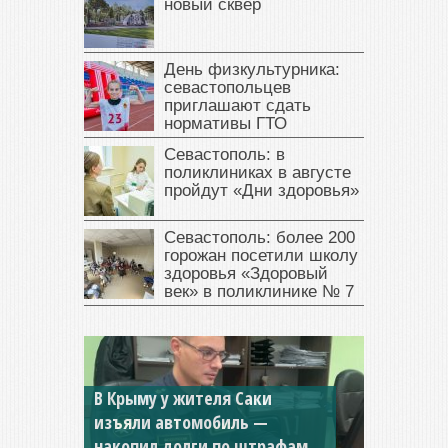
новый сквер
День физкультурника:
севастопольцев
приглашают сдать
нормативы ГТО
Севастополь: в
поликлиниках в августе
пройдут «Дни здоровья»
Севастополь: более 200
горожан посетили школу
здоровья «Здоровый
век» в поликлинике № 7
В Крыму у жителя Саки
изъяли автомобиль —
Севастопольская компания
накопил долги по штрафам
заплатила 877 тысяч рублей