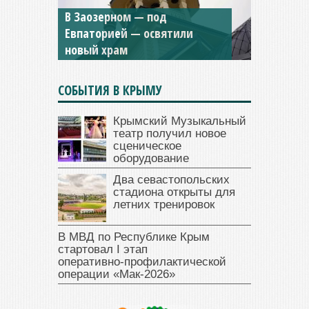
В Заозерном — под
Мужской монастырь Косьмы
Евпаторией — освятили
и Дамиана в Крыму вновь
новый храм
открыт для посещения
СОБЫТИЯ В КРЫМУ
Крымский Музыкальный
театр получил новое
сценическое
оборудование
Два севастопольских
стадиона открыты для
летних тренировок
В МВД по Республике Крым
стартовал I этап
оперативно‑профилактической
операции «Мак‑2026»