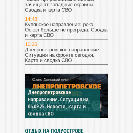
зачищают западные окраины.
Сводка и карта СВО
14:48
Купянское направление: река
Оскол больше не преграда. Сводка
и карта СВО
10:30
Днепропетровское направление.
Ситуация на фронте сегодня.
Карта и сводка СВО
Днепропетровское
Константиновское
направление. Ситуация на
направление. Ситуация на
06.09.25. Новости, карта и
04.09.25 Новости, карта и
сводка СВО
сводка СВО
ОТДЫХ НА ПОЛУОСТРОВЕ