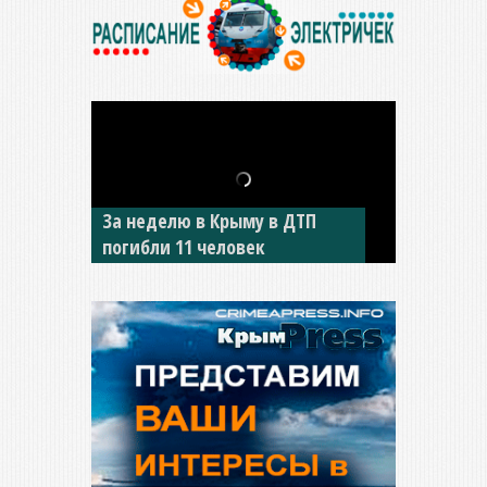
За неделю в Крыму в ДТП
В Джанкое водитель ВАЗа
погибли 11 человек
сбил двух детей на «зебре»