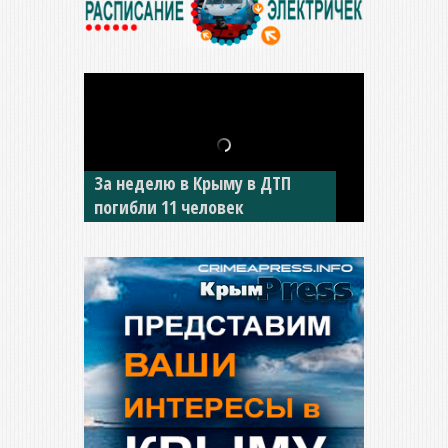
В Джанкое водитель ВАЗа
сбил двух детей на «зебре»