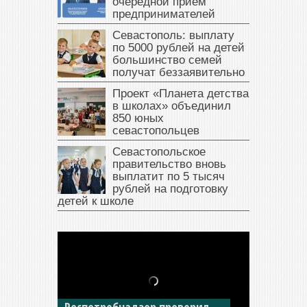
очередной приём
предпринимателей
Севастополь: выплату
по 5000 рублей на детей
большинство семей
получат беззаявительно
Проект «Планета детства
в школах» объединил
850 юных
севастопольцев
Севастопольское
правительство вновь
выплатит по 5 тысяч
рублей на подготовку
детей к школе
В Крыму у жителя Саки
изъяли автомобиль —
накопил долги по штрафам