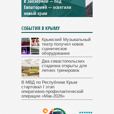
Мужской монастырь Косьмы
и Дамиана в Крыму вновь
открыт для посещения
СОБЫТИЯ В КРЫМУ
Крымский Музыкальный
театр получил новое
сценическое
оборудование
Два севастопольских
стадиона открыты для
летних тренировок
В МВД по Республике Крым
стартовал I этап
оперативно‑профилактической
операции «Мак‑2026»