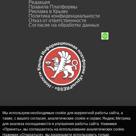
Редакция
Правила Платформы
Реклама в Крыму
Политика конфиденциальности
Отказ от ответственности
Согласие на обработку данных
Мы используем необходимые cookie для корректной работы сайта, а
также, с вашего согласия, аналитические cookie и сервис Яндекс.Метрика
СИ "Новости Крыма - КрымPRESS".
для анализа посещаемости и улучшения работы сайта. Нажимая
Свидетельство о регистрации СМИ ЭЛ № ФС
«Принять», вы соглашаетесь на использование аналитических cookie.
77-62916 выдано Федеральной службой по
Нажимая «Отказаться», вы разрешаете использовать только