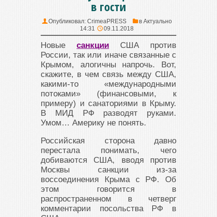
в гости
Опубликовал:
CrimeaPRESS
в
Актуально
14:31
09.11.2018
Новые
санкции
США против
России, так или иначе связанные с
Крымом, алогичны напрочь. Вот,
скажите, в чем связь между США,
какими-то «международными
потоками» (финансовыми, к
примеру) и санаториями в Крыму.
В МИД РФ разводят руками.
Умом… Америку не понять.
Российская сторона давно
перестала понимать, чего
добиваются США, вводя против
Москвы санкции из-за
воссоединения Крыма с РФ. Об
этом говорится в
распространенном в четверг
комментарии посольства РФ в