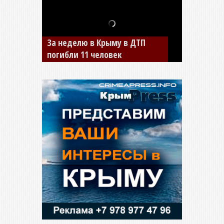
В Джанкое водитель ВАЗа
сбил двух детей на «зебре»