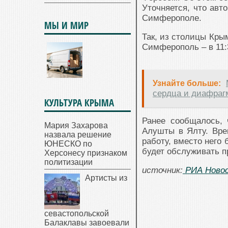
Уточняется, что авт
Симферополе.
МЫ И МИР
Так, из столицы Крым
Симферополь – в 11:3
Узнайте больше:
сердца и диафраг
КУЛЬТУРА КРЫМА
Ранее сообщалось,
Мария Захарова
Алушты в Ялту. Вр
назвала решение
работу, вместо него
ЮНЕСКО по
будет обслуживать 
Херсонесу признаком
политизации
источник:
РИА Ново
Артисты из
севастопольской
Балаклавы завоевали