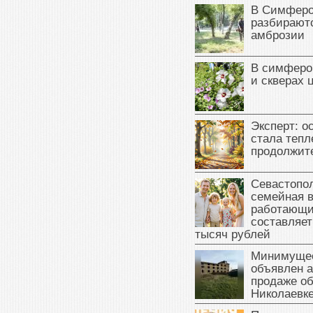
В Симферо
разбираютс
амброзии
В симферо
и скверах 
Эксперт: о
стала тепл
продолжит
Севастопол
семейная 
работающи
составляет
тысяч рублей
Минимущес
объявлен а
продаже об
Николаевк