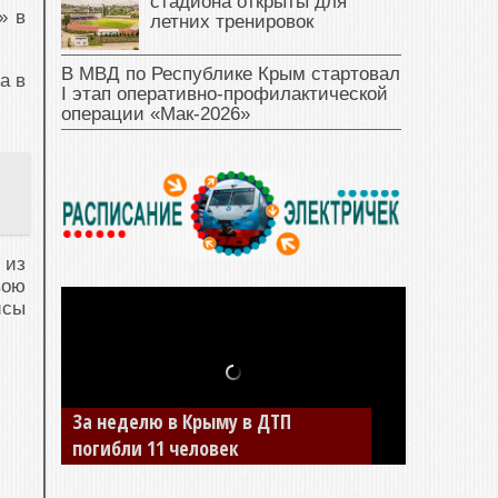
стадиона открыты для
» в
летних тренировок
В МВД по Республике Крым стартовал
а в
I этап оперативно‑профилактической
операции «Мак‑2026»
 из
вою
йсы
За неделю в Крыму в ДТП
погибли 11 человек