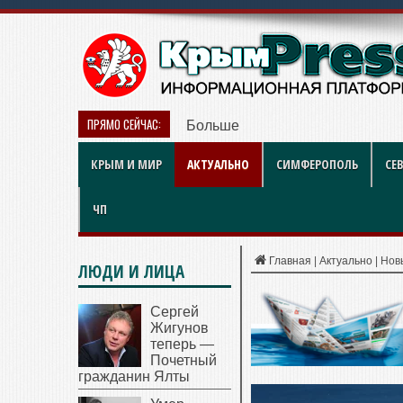
ПРЯМО СЕЙЧАС:
Больше чем игра: как британски
КРЫМ И МИР
АКТУАЛЬНО
СИМФЕРОПОЛЬ
СЕ
ЧП
Главная
|
Актуально
|
Нов
ЛЮДИ И ЛИЦА
Сергей
Жигунов
теперь —
Почетный
гражданин Ялты