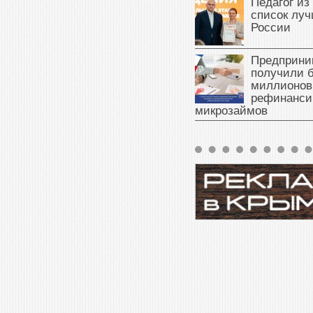
Педагог из
список луч
России
Предприни
получили б
миллионов
рефинанси
микрозаймов