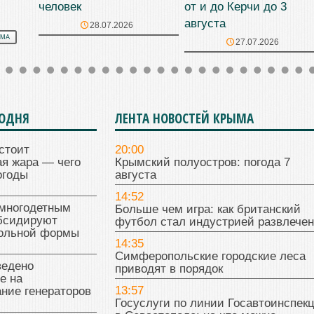
человек
от и до Керчи до 3
августа
28.07.2026
ЫМА
27.07.2026
ГОДНЯ
ЛЕНТА НОВОСТЕЙ КРЫМА
стоит
20:00
я жара — чего
Крымский полуостров: погода 7
огоды
августа
14:52
многодетным
Больше чем игра: как британский
бсидируют
футбол стал индустрией развлече
кольной формы
14:35
Симферопольские городские леса
ведено
приводят в порядок
е на
13:57
ние генераторов
Госуслуги по линии Госавтоинспек