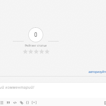
0
Рейтинг статьи
авторизуйт
{}
[+]