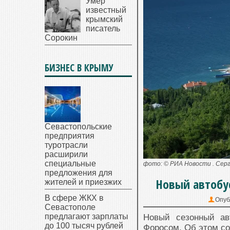
Умер
известный
крымский
писатель
Сорокин
БИЗНЕС В КРЫМУ
Севастопольские
предприятия
туротрасли
расширили
специальные
фото: © РИА Новости . Сер
предложения для
Новый автобу
жителей и приезжих
В сфере ЖКХ в
Опуб
Севастополе
предлагают зарплаты
Новый сезонный а
до 100 тысяч рублей
Форосом. Об этом с