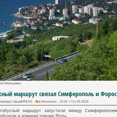
гей Мальгавко
сный маршрут связал Симферополь и Форос
ликовал:
КрымPRESS
в
Актуально
10:42
21.05.2026
втобусный маршрут запустили между Симферополе
ообщили в администрации Ялты.