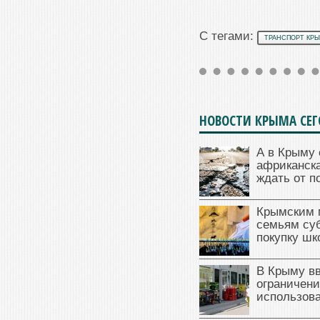
С тегами:
ТРАНСПОРТ КР
НОВОСТИ КРЫМА СЕ
А в Крыму 
африканска
ждать от п
Крымским 
семьям су
покупку ш
В Крыму в
ограничени
использова