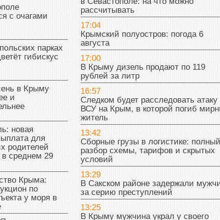
в Севастополе: на что можно
поле
рассчитывать
я с очагами
17:04
Крымский полуостров: погода 6
августа
польских парках
цветёт гибискус
17:00
В Крыму дизель продают по 119
рублей за литр
сень в Крыму
16:57
ее и
Следком будет расследовать атаку
ельнее
ВСУ на Крым, в которой погиб мир
житель
ь: новая
13:42
выплата для
Сборные грузы в логистике: полны
х родителей
разбор схемы, тарифов и скрытых
 в среднем 29
условий
13:29
тво Крыма:
В Сакском районе задержали мужч
укцион по
за серию преступлений
ъекта у моря в
е
13:25
В Крыму мужчина украл у своего