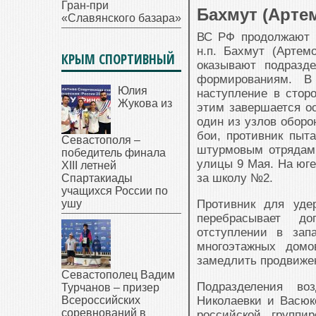
Гран-при
Бахмут (Артем
«Славянского базара»
ВС РФ продолжают в
н.п. Бахмут (Артем
КРЫМ СПОРТИВНЫЙ
оказывают подразд
формированиям. В
Юлия
наступление в стор
Жукова из
этим завершается о
один из узлов оборо
бои, противник пыт
Севастополя –
штурмовым отрядам
победитель финала
улицы 9 Мая. На юге
XIII летней
за школу №2.
Спартакиады
учащихся России по
ушу
Противник для уде
перебрасывает до
отступлении в зап
многоэтажных домо
замедлить продвижен
Севастополец Вадим
Подразделения во
Турчанов – призер
Всероссийских
Николаевки и Васюк
соревнований в
российской группи