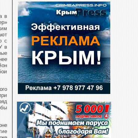
а в
ер»
ким
ают
о с
У в
ные
нее
йон
бои
ого
при
ряд
обы
оне
тие
кже