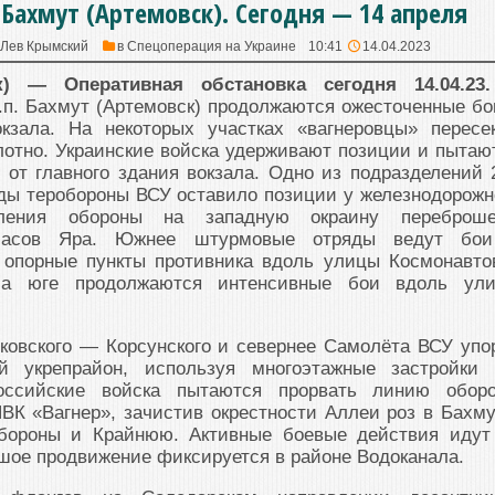
Бахмут (Артемовск). Сегодня — 14 апреля
Лев Крымский
в
Спецоперация на Украине
10:41
14.04.2023
к) — Оперативная обстановка сегодня 14.04.2
.п. Бахмут (Артемовск) продолжаются ожесточенные бо
кзала. На некоторых участках «вагнеровцы» пересе
отно. Украинские войска удерживают позиции и пытаю
у от главного здания вокзала. Одно из подразделений 
ды теробороны ВСУ оставило позиции у железнодорожн
ления обороны на западную окраину переброш
Часов Яра. Южнее штурмовые отряды ведут бо
я опорные пункты противника вдоль улицы Космонавто
 На юге продолжаются интенсивные бои вдоль ул
ковского — Корсунского и севернее Самолёта ВСУ упо
 укрепрайон, используя многоэтажные застройки 
оссийские войска пытаются прорвать линию обор
ВК «Вагнер», зачистив окрестности Аллеи роз в Бахму
ороны и Крайнюю. Активные боевые действия идут
шое продвижение фиксируется в районе Водоканала.