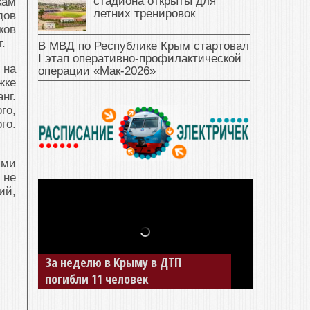
стадиона открыты для
кам
летних тренировок
дов
ков
.
В МВД по Республике Крым стартовал
I этап оперативно‑профилактической
 на
операции «Мак‑2026»
жке
нг.
го,
го.
ями
 не
ий,
За неделю в Крыму в ДТП
В Джанкое водитель ВАЗа сбил
погибли 11 человек
двух детей на «зебре»