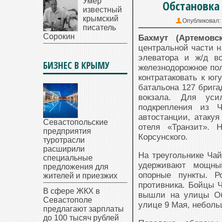
Умер
Обстановка 
известный
крымский
Опубликовал:
писатель
Сорокин
Бахмут (Артемовс
центральной части н
элеватора и ж/д во
БИЗНЕС В КРЫМУ
железнодорожное пол
контратаковать к юг
батальона 127 брига
вокзала. Для уси
подкрепления из 
автостанции, атаку
Севастопольские
отеля «Транзит».
предприятия
Корсунского.
туротрасли
расширили
На треугольнике Чай
специальные
удерживают мощный
предложения для
опорные пункты. Р
жителей и приезжих
противника. Бойцы Ч
В сфере ЖКХ в
вышли на улицы Об
Севастополе
улице 9 Мая, неболь
предлагают зарплаты
до 100 тысяч рублей