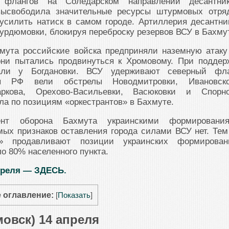
 флангов на Соледарском направлении десантни
высвободила значительные ресурсы штурмовых отря
усилить натиск в самом городе. Артиллерия десантни
Курдюмовки, блокируя переброску резервов ВСУ в Бахмут
хмута российские войска предприняли наземную атаку
они пытались продвинуться к Хромовому. При поддер
али у Богдановки. ВСУ удерживают северный фла
 РФ вели обстрелы Новодмитровки, Ивановско
аркова, Орехово-Васильевки, Васюковки и Спорно
ла по позициям «оркестрантов» в Бахмуте.
нт оборона Бахмута украинскими формировани
ых признаков оставления города силами ВСУ нет. Тем
ы» продавливают позиции украинских формирован
ло 80% населенного пункта.
преля — ЗДЕСЬ.
 оглавление:
[
Показать
]
овск) 14 апреля