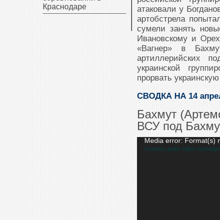
Краснодаре
атаковали у Богдано
артобстрела попытал
сумели занять новы
Ивановскому и Орех
«Вагнер» в Бахму
артиллерийских по
украинской группи
прорвать украинскую
СВОДКА НА 14 апре
Бахмут (Артем
ВСУ под Бахм
Видеоплеер
Media error: Format(s) 
Скачать файл: https://crimeap