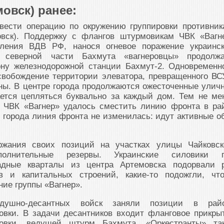
овск) ранее:
ести операцию по окружению группировки противник
овск). Поддержку с флангов штурмовикам ЧВК «Вагн
еления ВДВ РФ, нанося огневое поражение украинс
 северной части Бахмута «вагнеровцы» продолж
ону железнодорожной станции Бахмут-2. Одновременн
свобождение территории элеватора, превращенного ВС
ны. В центре города продолжаются ожесточенные улич
ается цепляться буквально за каждый дом. Тем не ме
 ЧВК «Вагнер» удалось сместить линию фронта в ра
 города линия фронта не изменилась: идут активные о
ржания своих позиций на участках улицы Чайковск
полнительные резервы. Украинские силовики 
адные кварталы из центра Артемовска подорвали 
в и капитальных строений, какие-то подожгли, чт
ие группы «Вагнер».
здушно-десантных войск заняли позиции в рай
овки. В задачи десантников входит фланговое прикры
ровки, ведущей штурм Бахмута. «Оркестранты» та