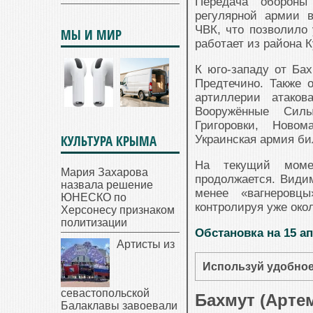
Передача обороны
регулярной армии 
ЧВК, что позволило 
МЫ И МИР
работает из района 
К юго-западу от Ба
Предтечино. Также 
артиллерии атаков
Вооружённые Силы
Григоровки, Новом
КУЛЬТУРА КРЫМА
Украинская армия би
На текущий моме
Мария Захарова
продолжается. Видим
назвала решение
менее «вагнеровц
ЮНЕСКО по
контролируя уже око
Херсонесу признаком
политизации
Обстановка на 15 а
Артисты из
Используй удобное
севастопольской
Бахмут (Артем
Балаклавы завоевали