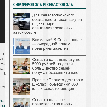
СИМФЕРОПОЛЬ И СЕВАСТОПОЛЬ
Для севастопольского
социального такси закупят
еще четыре
специализированных
автомобиля
Внимание! В Севастополе
— очередной приём
предпринимателей
. В
уть
Севастополь: выплату по
 На
5000 рублей на детей
большинство семей
ная
получат беззаявительно
 На
Проект «Планета детства в
школах» объединил 850
чем
юных севастопольцев
Севастопольское
ишь
правительство вновь
 за