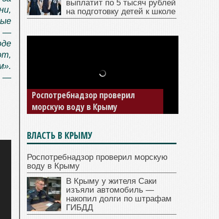
выплатит по 5 тысяч рублей
ни,
на подготовку детей к школе
ные
, —
оде
от,
м».
, —
В Крыму у жителя Саки изъяли
Роспотребнадзор проверил
автомобиль — накопил долги по
морскую воду в Крыму
штрафам ГИБДД
ВЛАСТЬ В КРЫМУ
Роспотребнадзор проверил морскую
воду в Крыму
В Крыму у жителя Саки
изъяли автомобиль —
накопил долги по штрафам
ГИБДД