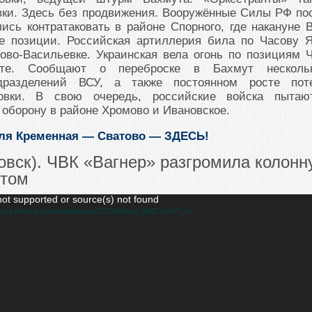
вки. Здесь без продвижения. Вооружённые Силы РФ по
ись контратаковать в районе Спорного, где накануне 
е позиции. Российская артиллерия била по Часову Я
ово-Васильевке. Украинская вела огонь по позициям 
те. Сообщают о переброске в Бахмут несколь
дразделений ВСУ, а также постоянном росте пот
ровки. В свою очередь, российские войска пытаю
 оборону в районе Хромово и Ивановское.
ля Кременная — Сватово
—
ЗДЕСЬ
!
овск). ЧВК «Вагнер» разгромила колонн
утом
not supported or source(s) not found
ress.info/wp-content/uploads/2023/03/img_8842.mp4?_=1