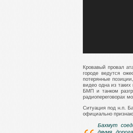
Кровавый провал ата
городе ведутся оже
потерянные позиции,
видео одна из таких
БМП и танком разг
радиопереговорах мо
Ситуация под н.п. Б
официально признаю
Бахмут соед
двумя дорог