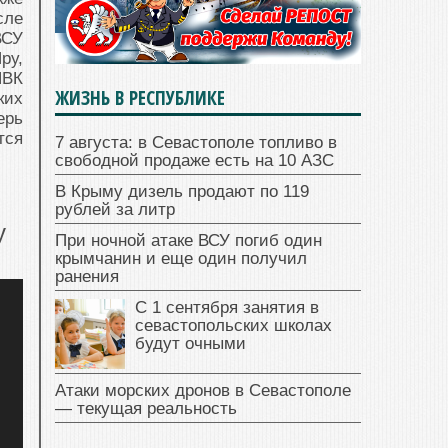
сле
ВСУ
ру,
ЧВК
ЖИЗНЬ В РЕСПУБЛИКЕ
ких
ерь
тся
7 августа: в Севастополе топливо в
свободной продаже есть на 10 АЗС
В Крыму дизель продают по 119
рублей за литр
у
При ночной атаке ВСУ погиб один
крымчанин и еще один получил
ранения
С 1 сентября занятия в
севастопольских школах
будут очными
Атаки морских дронов в Севастополе
— текущая реальность