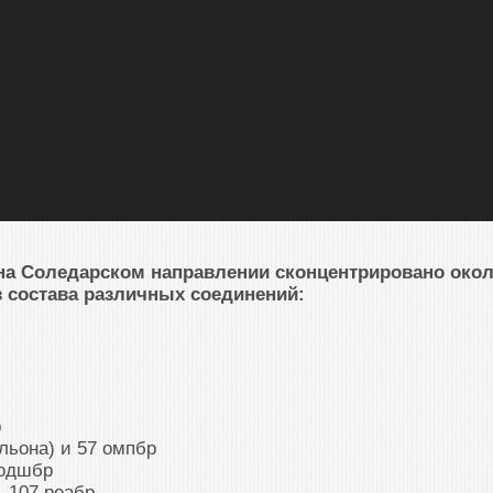
на Соледарском направлении сконцентрировано око
з состава различных соединений:
р
льона) и 57 омпбр
 одшбр
, 107 реабр