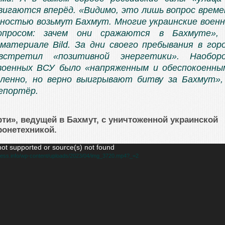
вигаются вперёд. «Видимо, это лишь вопрос време
лностью возьмут Бахмут. Многие украинские воен
опросом: зачем они сражаются в Бахмуте»
материале Bild. За дни своего пребывания в гор
стретил «позитивной энергетики». Наобор
военных ВСУ было «напряженным и обеспокоенны
дленно, но верно выигрывают битву за Бахмут»
епортёр.
ти», ведущей в Бахмут, с уничтоженной украинской
ронетехникой.
not supported or source(s) not found
ress.info/wp-content/uploads/2023/04/img_3720.mp4?_=2