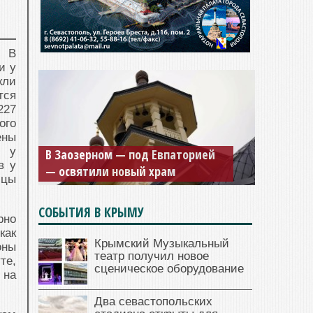
3.
В
и у
кли
тся
227
ого
Мужской монастырь Косьмы и
ены
и у
В Заозерном — под Евпаторией
Дамиана в Крыму вновь открыт
в у
— освятили новый храм
для посещения
ицы
СОБЫТИЯ В КРЫМУ
рно
как
Крымский Музыкальный
оны
театр получил новое
те,
сценическое оборудование
 на
Два севастопольских