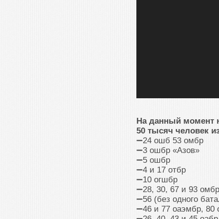
На данный момент 
50 тысяч человек и
➖24 ошб 53 омбр
➖3 ошбр «Азов»
➖5 ошбр
➖4 и 17 отбр
➖10 огшбр
➖28, 30, 67 и 93 омб
➖56 (без одного бата
➖46 и 77 оаэмбр, 80
➖26, 40, 43 и 45 оабр