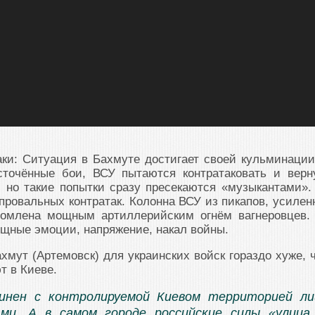
ки: Ситуация в Бахмуте достигает своей кульминации
сточённые бои, ВСУ пытаются контратаковать и верн
 но такие попытки сразу пресекаются «музыкантами».
 провальных контратак. Колонна ВСУ из пикапов, усилен
ромлена мощным артиллерийским огнём вагнеровцев.
щные эмоции, напряжение, накал войны.
ахмут (Артемовск) для украинских войск гораздо хуже, 
т в Киеве.
инен с контролируемой Киевом территорией л
ами. А в самом городе российские силы «улица