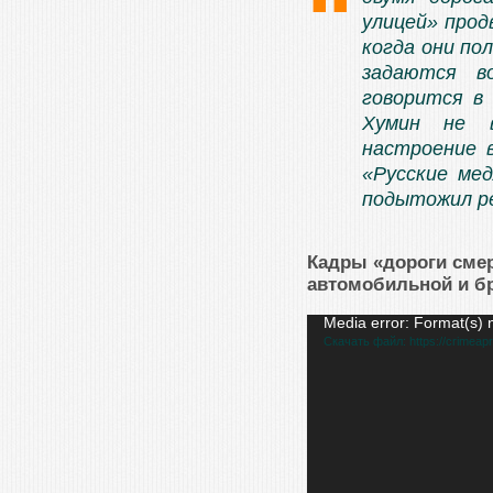
улицей» прод
когда они по
задаются в
говорится в 
Хумин не в
настроение 
«Русские ме
подытожил р
Кадры «дороги смер
автомобильной и б
Видеоплеер
Media error: Format(s) 
Скачать файл: https://crimeap