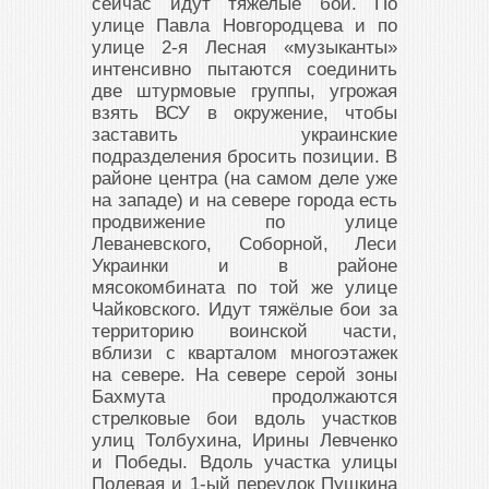
сейчас идут тяжелые бои. По
улице Павла Новгородцева и по
улице 2-я Лесная «музыканты»
интенсивно пытаются соединить
две штурмовые группы, угрожая
взять ВСУ в окружение, чтобы
заставить украинские
подразделения бросить позиции. В
районе центра (на самом деле уже
на западе) и на севере города есть
продвижение по улице
Леваневского, Соборной, Леси
Украинки и в районе
мясокомбината по той же улице
Чайковского. Идут тяжёлые бои за
территорию воинской части,
вблизи с кварталом многоэтажек
на севере. На севере серой зоны
Бахмута продолжаются
стрелковые бои вдоль участков
улиц Толбухина, Ирины Левченко
и Победы. Вдоль участка улицы
Полевая и 1-ый переулок Пушкина