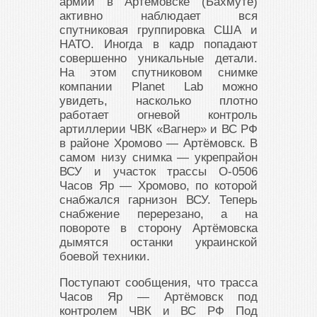
армии в Артёмовске (Бахмуте)
активно наблюдает вся
спутниковая группировка США и
НАТО. Иногда в кадр попадают
совершенно уникальные детали.
На этом спутниковом снимке
компании Planet Lab можно
увидеть, насколько плотно
работает огневой контроль
артиллерии ЧВК «Вагнер» и ВС РФ
в районе Хромово — Артёмовск. В
самом низу снимка — укрепрайон
ВСУ и участок трассы О-0506
Часов Яр — Хромово, по которой
снабжался гарнизон ВСУ. Теперь
снабжение перерезано, а на
повороте в сторону Артёмовска
дымятся останки украинской
боевой техники.
Поступают сообщения, что трасса
Часов Яр — Артёмовск под
контролем ЧВК и ВС РФ Под