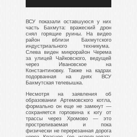
ВСУ показали оставшуюся у них
часть Бахмута: вражеский дрон
снял горящие руины. На видео
район вблизи Бахмутского
индустриального техникума.
Слева виден микрорайон Черема
за улицей Чайковского, ведущей
через Ивановское на
Константиновку. Также на кадрах
подорванная на днях ВСУ
Бахмутская телевышка.
Несмотря на заявления об
образовании Артемовского котла,
формально он еще не замкнут —
сохраняется горловина к югу от
трассы через Хромово — это
простреливаемая и пока
физически не перерезанная дорога
через Красное (ее использовать