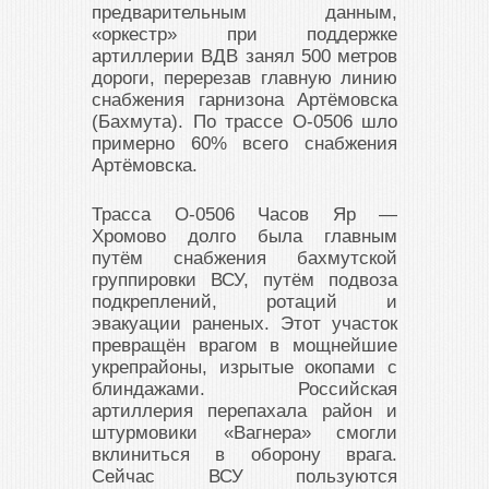
предварительным данным,
«оркестр» при поддержке
артиллерии ВДВ занял 500 метров
дороги, перерезав главную линию
снабжения гарнизона Артёмовска
(Бахмута). По трассе О-0506 шло
примерно 60% всего снабжения
Артёмовска.
Трасса О-0506 Часов Яр —
Хромово долго была главным
путём снабжения бахмутской
группировки ВСУ, путём подвоза
подкреплений, ротаций и
эвакуации раненых. Этот участок
превращён врагом в мощнейшие
укрепрайоны, изрытые окопами с
блиндажами. Российская
артиллерия перепахала район и
штурмовики «Вагнера» смогли
вклиниться в оборону врага.
Сейчас ВСУ пользуются