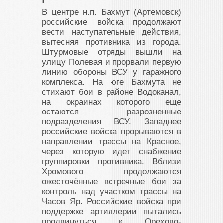
В центре н.п. Бахмут (Артемовск)
российские войска продолжают
вести наступательные действия,
вытесняя противника из города.
Штурмовые отряды вышли на
улицу Полевая и прорвали первую
линию обороны ВСУ у гаражного
комплекса. На юге Бахмута не
стихают бои в районе Водоканал,
на окраинах которого еще
остаются разрозненные
подразделения ВСУ. Западнее
российские войска прорываются в
направлении трассы на Красное,
через которую идет снабжение
группировки противника. Вблизи
Хромового продолжаются
ожесточённые встречные бои за
контроль над участком трассы на
Часов Яр. Российские войска при
поддержке артиллерии пытались
продвинуться к Орехово-