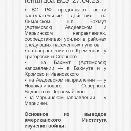
генштаба ВСУ 27.04.23:
▪️ВС РФ продолжают вести
наступательные действия на
Лиманском, н.п. Бахмут
(Артемовск), Авдеевском и
Марьинском направлениях,
сосредотачивая усилия в районах
следующих населенных пунктов:
▪️ на направлении н.п. Кременная- у
Григоровки и Спорного
▪️ на Бахмут (Артемовск)
направлении — в Бахмуте и у
Хромово и Ивановского
▪️ на Авдеевском направлении — у
Новокалинового, Северного,
Водяного и Первомайского
▪️ на Марьинском направлении — у
Марьинки.
Основное из выводов
американского Института
изучения войны: