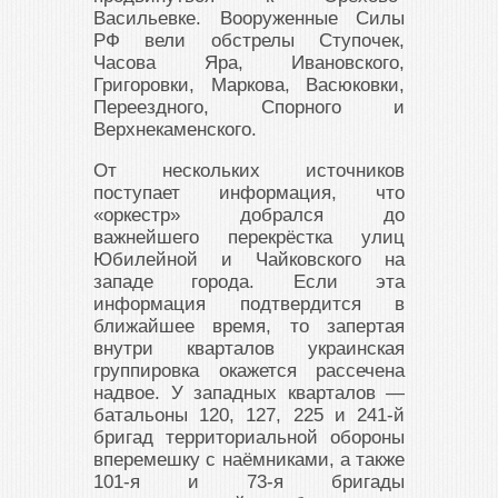
Васильевке. Вооруженные Силы
РФ вели обстрелы Ступочек,
Часова Яра, Ивановского,
Григоровки, Маркова, Васюковки,
Переездного, Спорного и
Верхнекаменского.
От нескольких источников
поступает информация, что
«оркестр» добрался до
важнейшего перекрёстка улиц
Юбилейной и Чайковского на
западе города. Если эта
информация подтвердится в
ближайшее время, то запертая
внутри кварталов украинская
группировка окажется рассечена
надвое. У западных кварталов —
батальоны 120, 127, 225 и 241-й
бригад территориальной обороны
вперемешку с наёмниками, а также
101-я и 73-я бригады