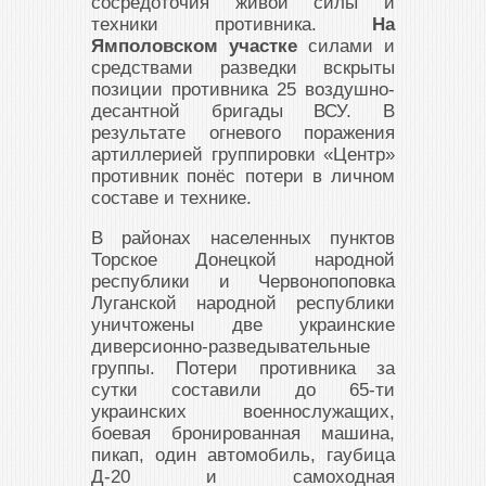
сосредоточия живой силы и
техники противника.
На
Ямполовском участке
силами и
средствами разведки вскрыты
позиции противника 25 воздушно-
десантной бригады ВСУ. В
результате огневого поражения
артиллерией группировки «Центр»
противник понёс потери в личном
составе и технике.
В районах населенных пунктов
Торское Донецкой народной
республики и Червонопоповка
Луганской народной республики
уничтожены две украинские
диверсионно-разведывательные
группы. Потери противника за
сутки составили до 65-ти
украинских военнослужащих,
боевая бронированная машина,
пикап, один автомобиль, гаубица
Д-20 и самоходная