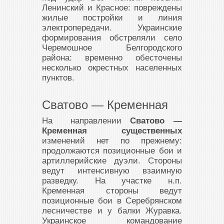
Ленинский и Красное: повреждены
жилые постройки и линия
электропередачи. Украинские
формирования обстреляли село
Черемошное Белгородского
района: временно обесточены
несколько окрестных населенных
пунктов.
Сватово — Кременная
На направлении
Сватово —
Кременная существенных
изменений нет по прежнему:
продолжаются позиционные бои и
артиллерийские дуэли. Стороны
ведут интенсивную взаимную
разведку. На участке н.п.
Кременная стороны ведут
позиционные бои в Серебрянском
лесничестве и у балки Журавка.
Украинское командование