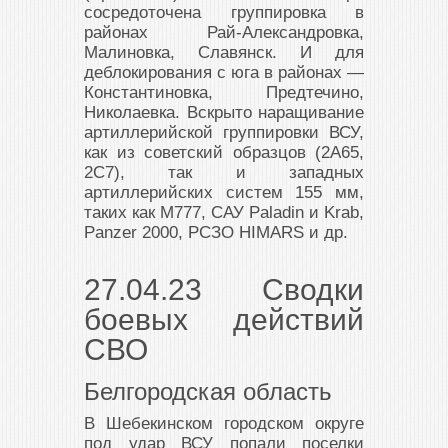
сосредоточена группировка в
районах Рай-Александровка,
Малиновка, Славянск. И для
деблокирования с юга в районах —
Константиновка, Предтечино,
Николаевка. Вскрыто наращивание
артиллерийской группировки ВСУ,
как из советский образцов (2А65,
2С7), так и западных
артиллерийских систем 155 мм,
таких как М777, САУ Paladin и Krab,
Panzer 2000, РСЗО HIMARS и др.
27.04.23 Сводки
боевых действий
СВО
Белгородская область
В Шебекинском городском округе
под удар ВСУ попали поселки