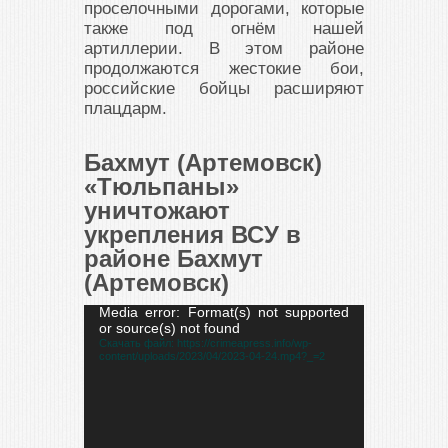
проселочными дорогами, которые
также под огнём нашей
артиллерии. В этом районе
продолжаются жестокие бои,
российские бойцы расширяют
плацдарм.
Бахмут (Артемовск)
«Тюльпаны»
уничтожают
укрепления ВСУ в
районе Бахмут
(Артемовск)
Видеоплеер
Media error: Format(s) not supported
or source(s) not found
Скачать файл: https://crimeapress.info/wp-
content/uploads/2023/04/2023-04-24.mp4?_=2