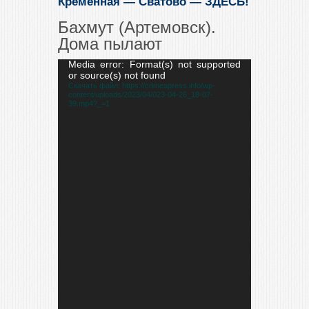
Кременная — Сватово
—
ЗДЕСЬ
!
Бахмут (Артемовск).
Дома пылают
Видеоплеер
Media error: Format(s) not supported
or source(s) not found
Скачать файл: https://crimeapress.info/wp-
content/uploads/2023/04/023-04-26_18-07-
39.mp4?_=1