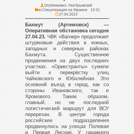
Опубликовал:
Лев Крымский
в
Спецоперация на Украине
10:31
27.04.2023
Бахмут (Артемовск) —
Оперативная обстановка сегодня
27.04.23.
ЧВК «Вагнер» продолжает
штурмовые действия в южных,
западных и северных районах
Бахмута. Существенное
продвижения на двух последних
участках. «Оркестранты» сумели
выйти к перекрёстку улиц
Чайковского и Юбилейная. Это
основной въезд в город, как со
стороны Ивановского, так и
Хромового. Таким образом,
главный, но не последний
логистический маршрут для ВСУ
перерезан. В центре города
российские подразделения
продвинулись на улицах Полевая
и Первая Лесная. У гаражного