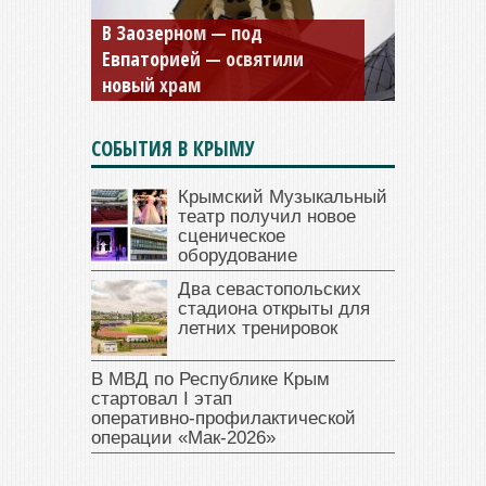
В Заозерном — под
Мужской монастырь Косьмы
Евпаторией — освятили
и Дамиана в Крыму вновь
новый храм
открыт для посещения
СОБЫТИЯ В КРЫМУ
Крымский Музыкальный
театр получил новое
сценическое
оборудование
Два севастопольских
стадиона открыты для
летних тренировок
В МВД по Республике Крым
стартовал I этап
оперативно‑профилактической
операции «Мак‑2026»