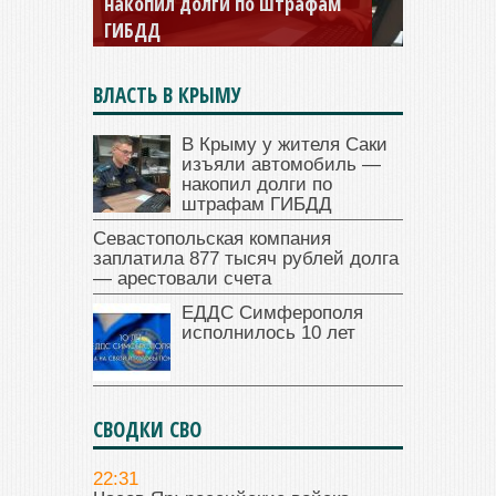
накопил долги по штрафам
заплатила 877 тысяч рублей
ГИБДД
долга — арестовали счета
ВЛАСТЬ В КРЫМУ
В Крыму у жителя Саки
изъяли автомобиль —
накопил долги по
штрафам ГИБДД
Севастопольская компания
заплатила 877 тысяч рублей долга
— арестовали счета
ЕДДС Симферополя
исполнилось 10 лет
СВОДКИ СВО
22:31