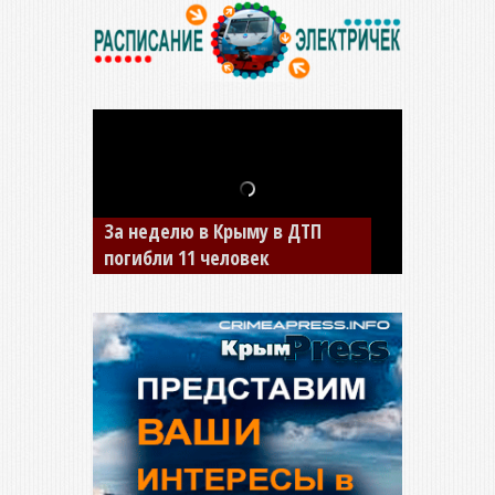
За неделю в Крыму в ДТП
В Джанкое водитель ВАЗа
погибли 11 человек
сбил двух детей на «зебре»