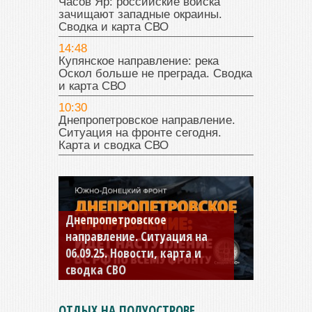
Часов Яр: российские войска
зачищают западные окраины.
Сводка и карта СВО
14:48
Купянское направление: река
Оскол больше не преграда. Сводка
и карта СВО
10:30
Днепропетровское направление.
Ситуация на фронте сегодня.
Карта и сводка СВО
Днепропетровское
Константиновское
направление. Ситуация на
направление. Ситуация на
06.09.25. Новости, карта и
04.09.25 Новости, карта и
сводка СВО
сводка СВО
ОТДЫХ НА ПОЛУОСТРОВЕ