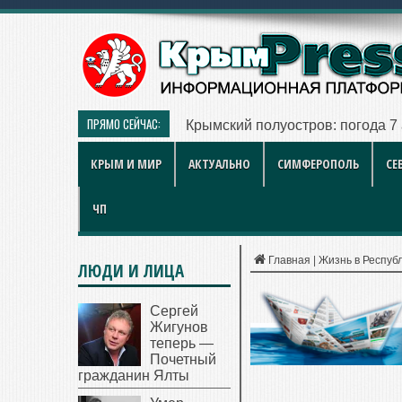
ПРЯМО СЕЙЧАС:
Больше чем игра: как британск
КРЫМ И МИР
АКТУАЛЬНО
СИМФЕРОПОЛЬ
СЕ
ЧП
Главная
|
Жизнь в Респуб
ЛЮДИ И ЛИЦА
Сергей
Жигунов
теперь —
Почетный
гражданин Ялты