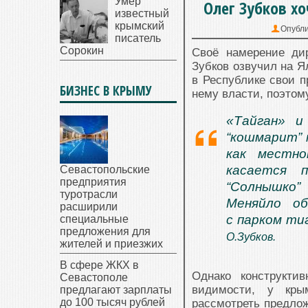
Умер
Олег Зубков хо
известный
крымский
Опубли
писатель
Сорокин
Своё намерение дир
Зубков озвучил на Я
в Республике свои п
БИЗНЕС В КРЫМУ
нему власти, поэтом
«Тайган» и
“кошмарит” 
как местн
касается п
Севастопольские
предприятия
“Солнышко”
туротрасли
Меняйло о
расширили
с парком ти
специальные
предложения для
О.Зубков.
жителей и приезжих
В сфере ЖКХ в
Однако конструкти
Севастополе
видимости, у кры
предлагают зарплаты
до 100 тысяч рублей
рассмотреть предло