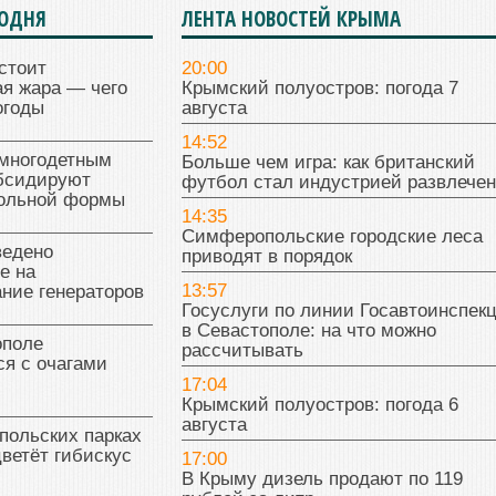
ГОДНЯ
ЛЕНТА НОВОСТЕЙ КРЫМА
стоит
20:00
я жара — чего
Крымский полуостров: погода 7
огоды
августа
14:52
многодетным
Больше чем игра: как британский
бсидируют
футбол стал индустрией развлече
кольной формы
14:35
Симферопольские городские леса
ведено
приводят в порядок
е на
13:57
ние генераторов
Госуслуги по линии Госавтоинспек
в Севастополе: на что можно
поле
рассчитывать
я с очагами
17:04
Крымский полуостров: погода 6
августа
польских парках
цветёт гибискус
17:00
В Крыму дизель продают по 119