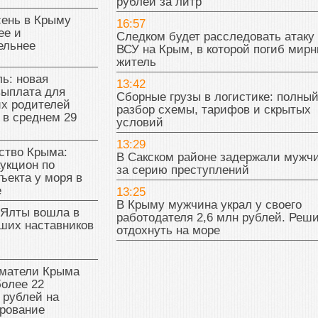
рублей за литр
сень в Крыму
16:57
ее и
Следком будет расследовать атаку
ельнее
ВСУ на Крым, в которой погиб мир
житель
ь: новая
13:42
выплата для
Сборные грузы в логистике: полны
х родителей
разбор схемы, тарифов и скрытых
 в среднем 29
условий
13:29
тво Крыма:
В Сакском районе задержали мужч
укцион по
за серию преступлений
ъекта у моря в
е
13:25
В Крыму мужчина украл у своего
 Ялты вошла в
работодателя 2,6 млн рублей. Реш
ших наставников
отдохнуть на море
матели Крыма
олее 22
 рублей на
рование