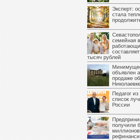
Эксперт: о
стала тепл
продолжит
Севастопол
семейная 
работающи
составляет
тысяч рублей
Минимущес
объявлен а
продаже об
Николаевк
Педагог из
список луч
России
Предприни
получили б
миллионов
рефинанси