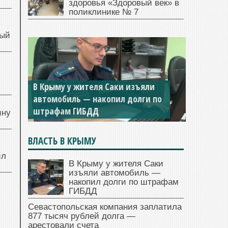
здоровья «Здоровый век» в
поликлинике № 7
ный
й
В Крыму у жителя Саки изъяли
автомобиль — накопил долги по
штрафам ГИБДД
ину
ВЛАСТЬ В КРЫМУ
ил
В Крыму у жителя Саки
изъяли автомобиль —
накопил долги по штрафам
ГИБДД
Севастопольская компания заплатила
877 тысяч рублей долга —
арестовали счета