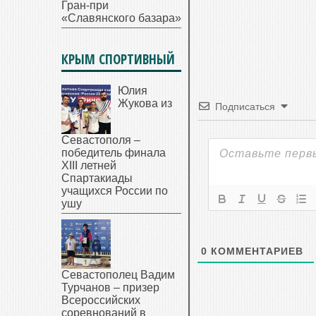
Гран-при
«Славянского базара»
КРЫМ СПОРТИВНЫЙ
Юлия
Жукова из
Подписаться
Севастополя –
победитель финала
XIII летней
Спартакиады
учащихся России по
ушу
0
КОММЕНТАРИЕВ
Севастополец Вадим
Турчанов – призер
Всероссийских
соревнований в