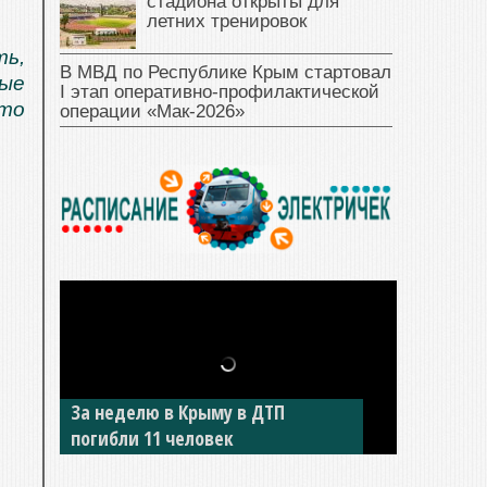
стадиона открыты для
летних тренировок
ть,
В МВД по Республике Крым стартовал
бые
I этап оперативно‑профилактической
это
операции «Мак‑2026»
За неделю в Крыму в ДТП
погибли 11 человек