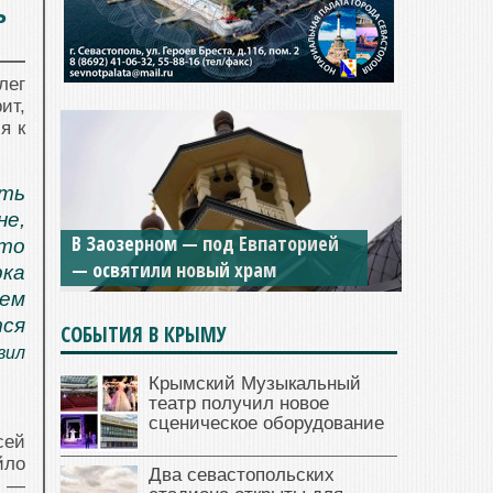
ь
лег
ит,
я к
ть
не,
В Заозерном — под Евпаторией
то
— освятили новый храм
ка
чем
ся
СОБЫТИЯ В КРЫМУ
вил
Крымский Музыкальный
театр получил новое
сценическое оборудование
сей
йло
Два севастопольских
л —