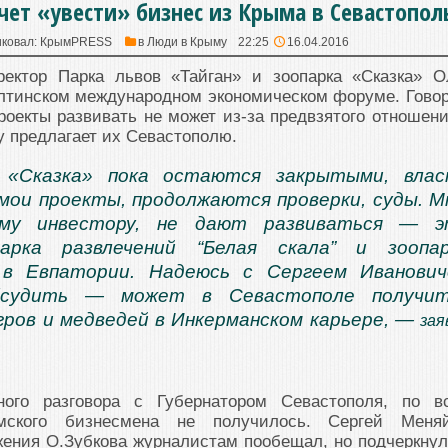
чет «увести» бизнес из Крыма в Севастопол
ковал:
КрымPRESS
в
Люди в Крыму
22:25
16.04.2016
ектор Парка львов «Тайган» и зоопарка «Сказка» О
лтинском международном экономическом форуме. Говор
роекты развивать не может из-за предвзятого отношени
у предлагает их Севастополю.
 «Сказка» пока остаются закрытыми, влас
мои проекты, продолжаются проверки, суды. М
ому инвестору, не дают развиваться — э
арка развлечений “Белая скала” и зоопар
 в Евпатории. Надеюсь с Сергеем Иванови
бсудить — может в Севастополе получит
гров и медведей в Инкерманском карьере, —
зая
вного разговора с Губернатором Севастополя, по в
мского бизнесмена не получилось. Сергей Меня
жения О.Зубкова журналистам пообещал, но подчеркну