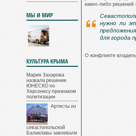
каких-либо решений 
МЫ И МИР
Севастопол
нужно ли э
предложения
для города 
О конфликте владел
КУЛЬТУРА КРЫМА
Мария Захарова
назвала решение
ЮНЕСКО по
Херсонесу признаком
политизации
Артисты из
севастопольской
Балаклавы завоевали