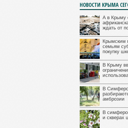
НОВОСТИ КРЫМА СЕ
А в Крыму 
африканска
ждать от п
Крымским 
семьям су
покупку ш
В Крыму в
ограничени
использова
В Симферо
разбираютс
амброзии
В симферо
и скверах 