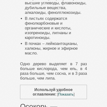
высшие углеводы, флавоноиды,
дубильные вещества,
алкалоиды, фенолглюкозиды.
В листьях содержатся
фенолкарбоновые и
органические и кислоты,
изопреноиды, лигнаны и
каротиноиды.
В почках – лейкоантоцианы,
халконы, жирное и эфирное
масло.
Одно дерево выделяет в 7 раз
больше кислорода, чем ель, в 4
раза больше, чем сосна, и в 3 раза
больше, чем липа.
Используй удобное
оглавление:
[
Показать
]
Осокорь —