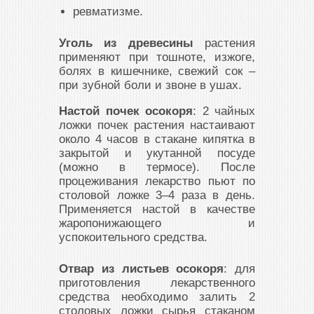
ревматизме.
Уголь из древесины
растения
применяют при тошноте, изжоге,
болях в кишечнике, свежий сок –
при зубной боли и звоне в ушах.
Настой почек осокоря
: 2 чайных
ложки почек растения настаивают
около 4 часов в стакане кипятка в
закрытой и укутанной посуде
(можно в термосе). После
процеживания лекарство пьют по
столовой ложке 3–4 раза в день.
Применяется настой в качестве
жаропонижающего и
успокоительного средства.
Отвар из листьев осокоря
: для
приготовления лекарственного
средства необходимо залить 2
столовых ложки сырья стаканом