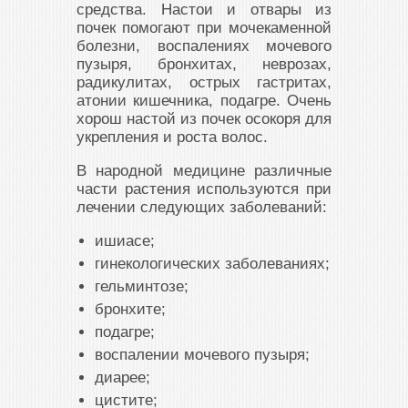
средства. Настои и отвары из
почек помогают при мочекаменной
болезни, воспалениях мочевого
пузыря, бронхитах, неврозах,
радикулитах, острых гастритах,
атонии кишечника, подагре. Очень
хорош настой из почек осокоря для
укрепления и роста волос.
В народной медицине различные
части растения используются при
лечении следующих заболеваний:
ишиасе;
гинекологических заболеваниях;
гельминтозе;
бронхите;
подагре;
воспалении мочевого пузыря;
диарее;
цистите;