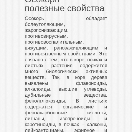
полезные свойства
Осокорь обладает
болеутоляющим,
жаропонижающим,
противовирусным,
противовоспалительным,
вяжущим, ранозаживляющим и
противоязвенным свойствами. Это
связано с тем, что в коре, почках и
листьях растения содержится
много биологически активных
веществ. Так, в коре дерева
выявлены флавоноиды,
алкалоиды, высшие углеводы,
дубильные вещества,
фенолглюкозиды. В листьях
содержатся органические и
фенолкарбоновые кислоты,
лигнаны, изопреноиды и
каротиноиды, в почках – халконы,
лейкоантоцианы, эфирное и