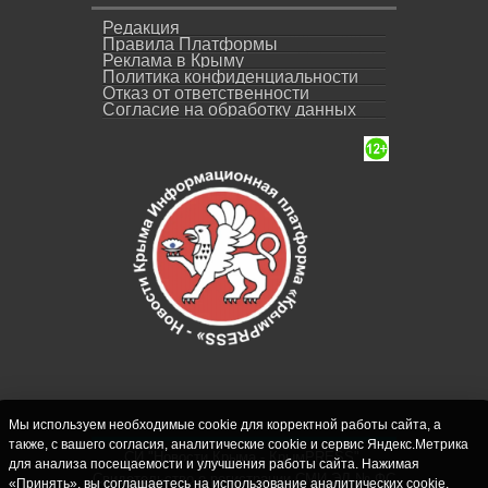
Редакция
Правила Платформы
Реклама в Крыму
Политика конфиденциальности
Отказ от ответственности
Согласие на обработку данных
Мы используем необходимые cookie для корректной работы сайта, а
также, с вашего согласия, аналитические cookie и сервис Яндекс.Метрика
СИ "Новости Крыма - КрымPRESS".
для анализа посещаемости и улучшения работы сайта. Нажимая
Свидетельство о регистрации СМИ ЭЛ № ФС
«Принять», вы соглашаетесь на использование аналитических cookie.