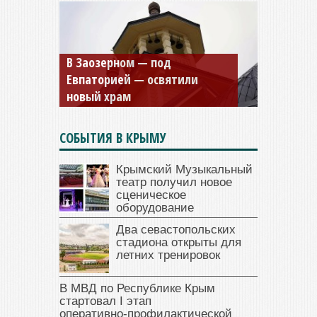
Мужской монастырь Косьмы
и Дамиана в Крыму вновь
открыт для посещения
СОБЫТИЯ В КРЫМУ
Крымский Музыкальный
театр получил новое
сценическое
оборудование
Два севастопольских
стадиона открыты для
летних тренировок
В МВД по Республике Крым
стартовал I этап
оперативно‑профилактической