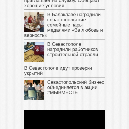
приглашает на службу. Обещают
хорошие условия
В Балаклаве наградили
севастопольские
семейные пары
медалями «За любовь и
верность»
В Севастополе
наградили работников
строительной отрасли
В Севастополе идут проверки
укрытий
Севастопольский бизнес
объединяется в акции
#МЫВМЕСТЕ
В Крыму у жителя Саки