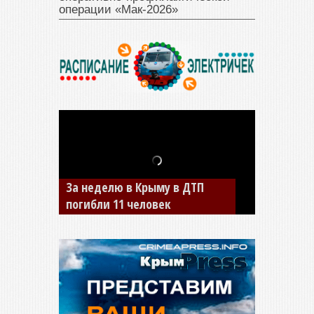
операции «Мак‑2026»
В Джанкое водитель ВАЗа
сбил двух детей на «зебре»