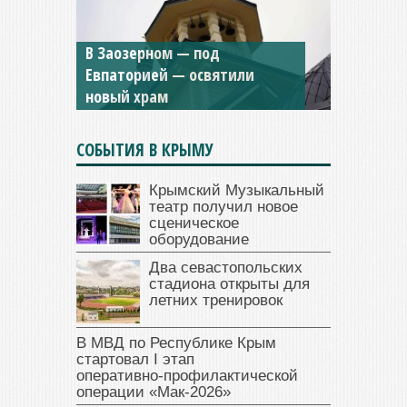
Мужской монастырь Косьмы
и Дамиана в Крыму вновь
открыт для посещения
СОБЫТИЯ В КРЫМУ
Крымский Музыкальный
театр получил новое
сценическое
оборудование
Два севастопольских
стадиона открыты для
летних тренировок
В МВД по Республике Крым
стартовал I этап
оперативно‑профилактической
операции «Мак‑2026»