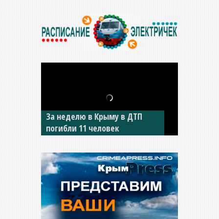
В Джанкое водитель ВАЗа
сбил двух детей на «зебре»