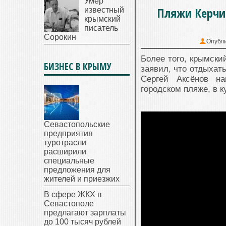
Умер
Пляжи Керчи 
известный
крымский
писатель
Сорокин
Опубл
Более того, крымски
БИЗНЕС В КРЫМУ
заявил, что отдыхать
Сергей Аксёнов на
городском пляже, в к
Севастопольские
предприятия
туротрасли
расширили
специальные
предложения для
жителей и приезжих
В сфере ЖКХ в
Севастополе
предлагают зарплаты
до 100 тысяч рублей