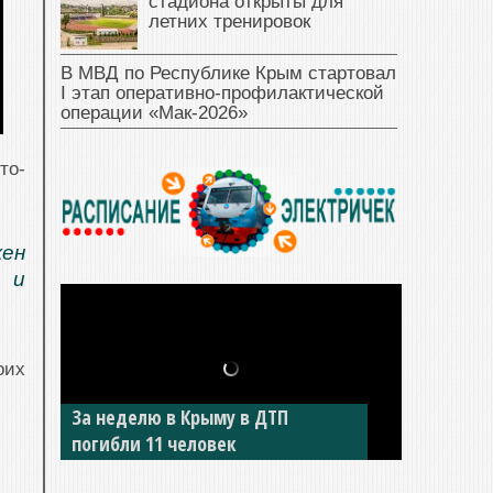
стадиона открыты для
летних тренировок
В МВД по Республике Крым стартовал
I этап оперативно‑профилактической
операции «Мак‑2026»
то-
жен
 и
оих
За неделю в Крыму в ДТП
погибли 11 человек