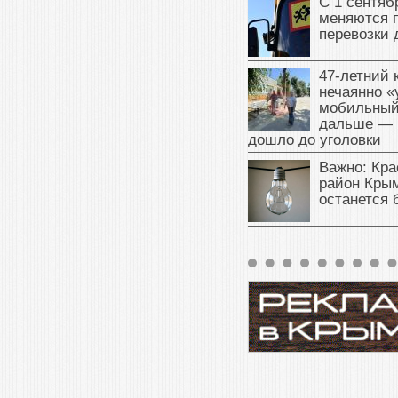
С 1 сентяб
меняются 
перевозки 
47‑летний
нечаянно «
мобильный
дальше — 
дошло до уголовки
Важно: Кра
район Крым
останется 