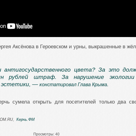
ргея Аксёнова в Героевском и урны, выкрашенные в жёл
ы антигосударственного цвета? За это дол
н рублей штраф. За нарушение экологии
е эстетики, —
констатировал Глава Крыма.
рчь сумела открыть для посетителей только два св
OM.RU
,
Керчь.ФМ
Просмотры:
40