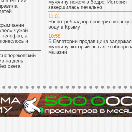
ря в России
мужчину ножом в бедро. История
правила
завершилась печально
детей
11:01
Роспотребнадзор проверил морску
 крымчанин
воду в Крыму
увёл» чужой
 телефон, а
10:58
понеслось и
В Евпатории продавщица задержал
мужчину, который пытался обворов
магазин
сноперекопский
а на день
без света