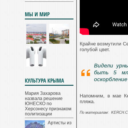
МЫ И МИР
Крайне возмутили Се
голубой цвет.
Видели урн
быть 5 мл
оскорблени
КУЛЬТУРА КРЫМА
Мария Захарова
Напомним, в мае Ке
назвала решение
пляжа.
ЮНЕСКО по
Херсонесу признаком
По материалам:
KERCH.C
политизации
Артисты из