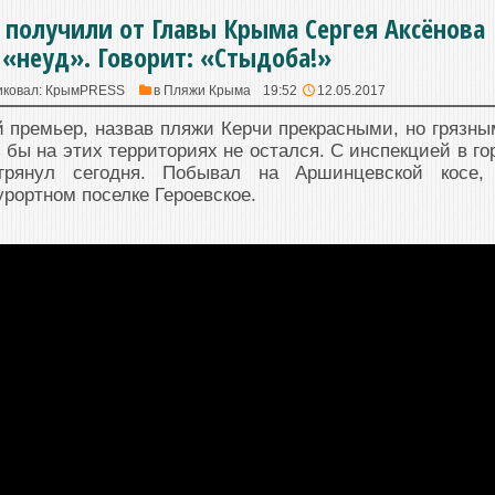
получили от Главы Крыма Сергея Аксёнова
«неуд». Говорит: «Стыдоба!»
иковал:
КрымPRESS
в
Пляжи Крыма
19:52
12.05.2017
й премьер, назвав пляжи Керчи прекрасными, но грязны
 бы на этих территориях не остался. С инспекцией в го
грянул сегодня. Побывал на Аршинцевской косе,
урортном поселке Героевское.