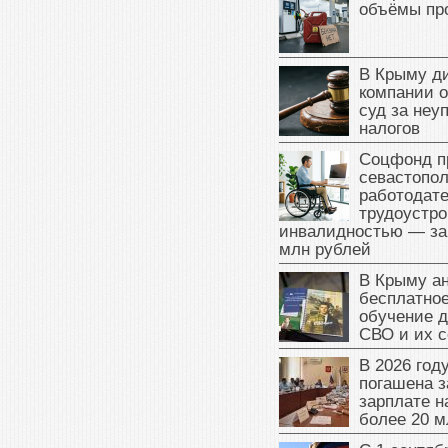
объёмы пр
В Крыму д
компании 
суд за неу
налогов
Соцфонд п
севастопо
работодате
трудоустро
инвалидностью — за
млн рублей
В Крыму а
бесплатное
обучение д
СВО и их 
В 2026 год
погашена з
зарплате 
более 20 м