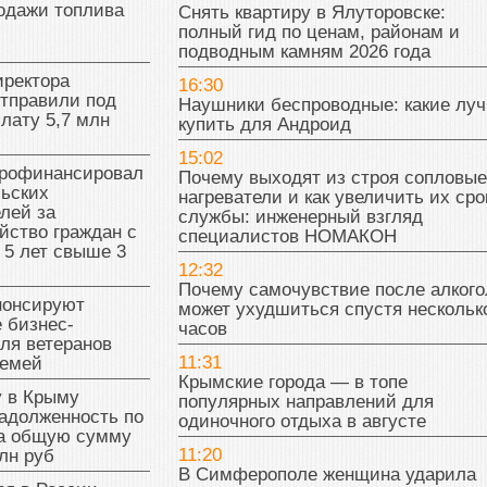
одажи топлива
Снять квартиру в Ялуторовске:
полный гид по ценам, районам и
подводным камням 2026 года
иректора
16:30
отправили под
Наушники беспроводные: какие лу
плату 5,7 млн
купить для Андроид
15:02
рофинансировал
Почему выходят из строя сопловые
льских
нагреватели и как увеличить их сро
лей за
службы: инженерный взгляд
йство граждан с
специалистов НОМАКОН
 5 лет свыше 3
12:32
Почему самочувствие после алкого
нонсируют
может ухудшиться спустя нескольк
 бизнес-
часов
ля ветеранов
11:31
семей
Крымские города — в топе
у в Крыму
популярных направлений для
адолженность по
одиночного отдыха в августе
на общую сумму
11:20
лн руб
В Симферополе женщина ударила