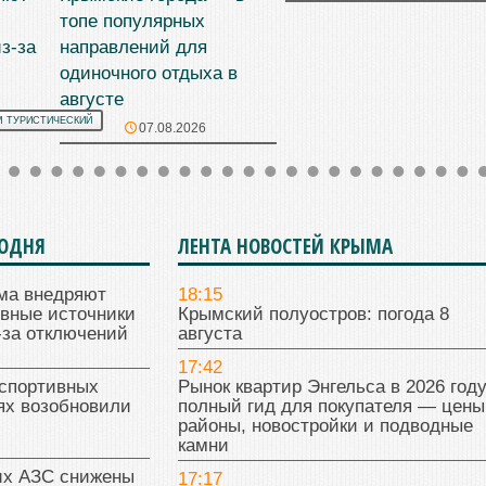
топе популярных
з-за
направлений для
одиночного отдыха в
августе
М ТУРИСТИЧЕСКИЙ
07.08.2026
ГОДНЯ
ЛЕНТА НОВОСТЕЙ КРЫМА
ма внедряют
18:15
ивные источники
Крымский полуостров: погода 8
-за отключений
августа
17:42
 спортивных
Рынок квартир Энгельса в 2026 году
ях возобновили
полный гид для покупателя — цены
районы, новостройки и подводные
камни
их АЗС снижены
17:17