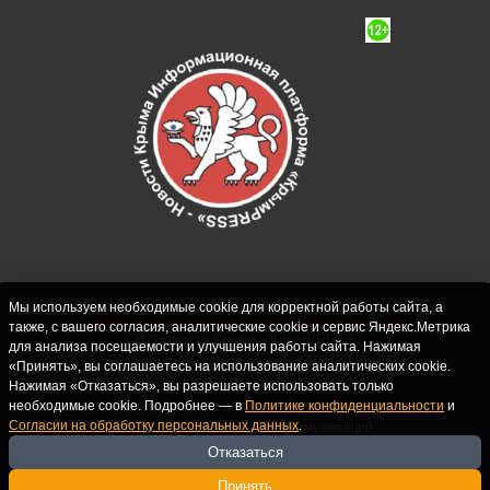
Мы используем необходимые cookie для корректной работы сайта, а
также, с вашего согласия, аналитические cookie и сервис Яндекс.Метрика
СИ "Новости Крыма - КрымPRESS".
для анализа посещаемости и улучшения работы сайта. Нажимая
Свидетельство о регистрации СМИ ЭЛ № ФС
«Принять», вы соглашаетесь на использование аналитических cookie.
77-62916 выдано Федеральной службой по
Нажимая «Отказаться», вы разрешаете использовать только
надзору в сфере связи, информационных
необходимые cookie. Подробнее — в
Политике конфиденциальности
и
Согласии на обработку персональных данных
.
технологий и массовых коммуникаций
(Роскомнадзор) 10.09.2015. Учредитель и
Отказаться
главный редактор: Крутских С.М. Почта:
Принять