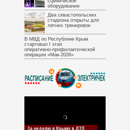
сценическое
оборудование
Два севастопольских
стадиона открыты для
летних тренировок
В МВД по Республике Крым
стартовал I этап
оперативно‑профилактической
операции «Мак‑2026»
В Джанкое водитель ВАЗа