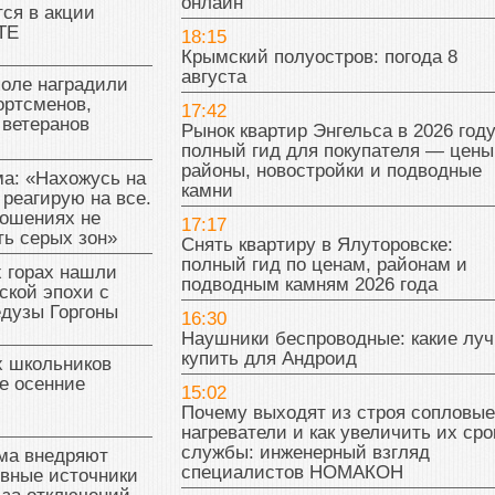
онлайн
ся в акции
ТЕ
18:15
Крымский полуостров: погода 8
августа
поле наградили
ортсменов,
17:42
 ветеранов
Рынок квартир Энгельса в 2026 году
полный гид для покупателя — цены
районы, новостройки и подводные
а: «Нахожусь на
камни
 реагирую на все.
ношениях не
17:17
ь серых зон»
Снять квартиру в Ялуторовске:
полный гид по ценам, районам и
 горах нашли
подводным камням 2026 года
ской эпохи с
едузы Горгоны
16:30
Наушники беспроводные: какие лу
купить для Андроид
х школьников
е осенние
15:02
Почему выходят из строя сопловые
нагреватели и как увеличить их сро
службы: инженерный взгляд
ма внедряют
специалистов НОМАКОН
ивные источники