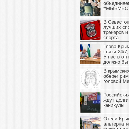
объединяет
#МЫВМЕС
В Севасто
лучших сп
тренеров и
спорта
Глава Крым
связи 24/7,
У нас в от
должно быт
В крымских
оберег рим
головой М
Российски
ждут долги
каникулы
Отели Кры
альтернат