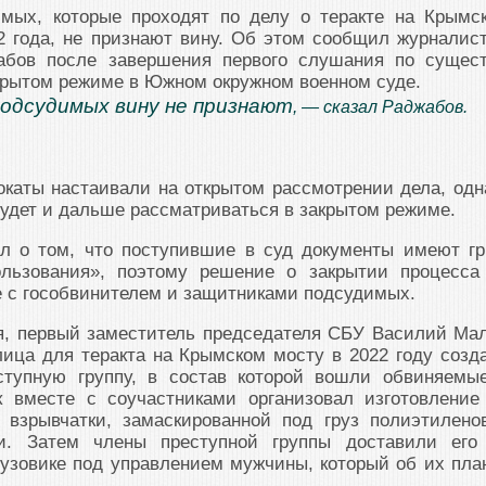
мых, которые проходят по делу о теракте на Крымс
2 года, не признают вину. Об этом сообщил журналис
абов после завершения первого слушания по сущест
крытом режиме в Южном окружном военном суде.
подсудимых вину не признают
, — сказал Раджабов.
окаты настаивали на открытом рассмотрении дела, одн
удет и дальше рассматриваться в закрытом режиме.
л о том, что поступившие в суд документы имеют г
ользования», поэтому решение о закрытии процесса
е с гособвинителем и защитниками подсудимых.
я, первый заместитель председателя СБУ Василий Ма
ица для теракта на Крымском мосту в 2022 году созд
ступную группу, в состав которой вошли обвиняемы
 вместе с соучастниками организовал изготовление
 взрывчатки, замаскированной под груз полиэтилено
ки. Затем члены преступной группы доставили его
узовике под управлением мужчины, который об их пла