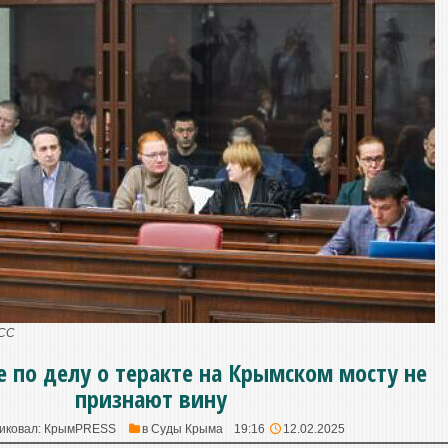
АСС
по делу о теракте на Крымском мосту не
признают вину
иковал:
КрымPRESS
в
Суды Крыма
19:16
12.02.2025