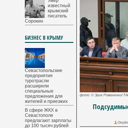
Умер
известный
крымский
писатель
Сорокин
БИЗНЕС В КРЫМУ
Севастопольские
предприятия
туротрасли
расширили
специальные
фото: © Эрик Романенко/ Т
предложения для
жителей и приезжих
Подсудимые 
В сфере ЖКХ в
Севастополе
предлагают зарплаты
Опубл
до 100 тысяч рублей