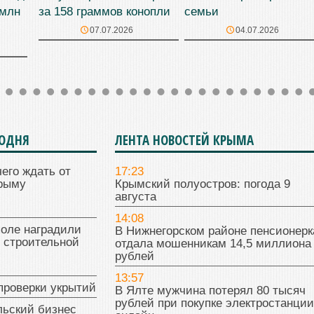
 млн
за 158 граммов конопли
семьи
07.07.2026
04.07.2026
ГОДНЯ
ЛЕНТА НОВОСТЕЙ КРЫМА
чего ждать от
17:23
Крыму
Крымский полуостров: погода 9
августа
14:08
поле наградили
В Нижнегорском районе пенсионерк
 строительной
отдала мошенникам 14,5 миллиона
рублей
13:57
проверки укрытий
В Ялте мужчина потерял 80 тысяч
рублей при покупке электростанции
льский бизнес