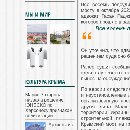
Все восемь подсуди
мосту в октябре 202
МЫ И МИР
адвокат Гасан Радж
которое прошло в за
Все восемь 
Он уточнил, что адв
решением суда оно б
Ранее судья сообщи
«для служебного п
вынес на обсуждени
КУЛЬТУРА КРЫМА
По версии следстви
Мария Захарова
и неустановленные л
назвала решение
организованную пре
ЮНЕСКО по
другие лица. Малюк
Херсонесу признаком
территории Украины
политизации
строительной плен
Крымский мост на гр
Артисты из
не знал.