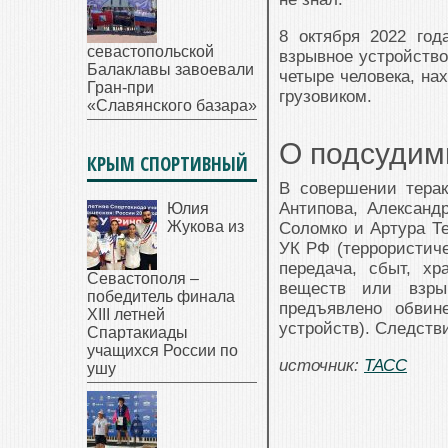
8 октября 2022 год
севастопольской
взрывное устройство
Балаклавы завоевали
четыре человека, на
Гран-при
грузовиком.
«Славянского базара»
О подсуди
КРЫМ СПОРТИВНЫЙ
В совершении терак
Антипова, Александ
Юлия
Жукова из
Соломко и Артура Те
УК РФ (террористичес
передача, сбыт, хр
Севастополя –
веществ или взры
победитель финала
предъявлено обвин
XIII летней
устройств). Следств
Спартакиады
учащихся России по
источник:
ТАСС
ушу