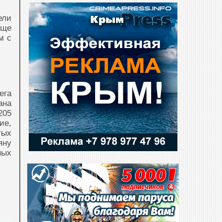
ели
еще
м с
ега
ана
205
ие,
тых
яну
ных