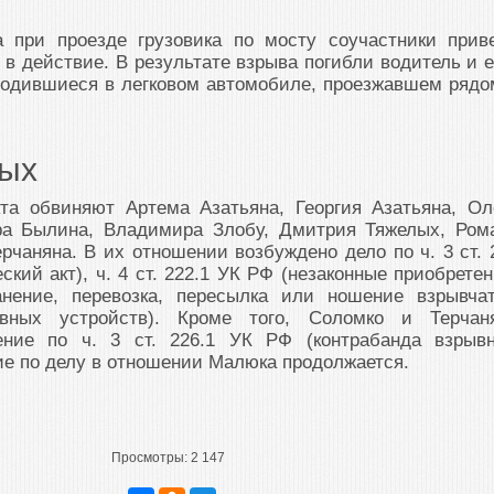
а при проезде грузовика по мосту соучастники прив
 в действие. В результате взрыва погибли водитель и 
ходившиеся в легковом автомобиле, проезжавшем рядо
мых
та обвиняют Артема Азатьяна, Георгия Азатьяна, Ол
ра Былина, Владимира Злобу, Дмитрия Тяжелых, Ром
рчаняна. В их отношении возбуждено дело по ч. 3 ст. 
кий акт), ч. 4 ст. 222.1 УК РФ (незаконные приобретен
анение, перевозка, пересылка или ношение взрывча
вных устройств). Кроме того, Соломко и Терчан
ение по ч. 3 ст. 226.1 УК РФ (контрабанда взрыв
ие по делу в отношении Малюка продолжается.
Просмотры:
2 147