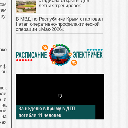
стадиона открыты для
ком
летних тренировок
там
ву,
В МВД по Республике Крым стартовал
I этап оперативно‑профилактической
операции «Мак‑2026»
ако
риф
 он
люк
али
е и
 на
За неделю в Крыму в ДТП
вой
погибли 11 человек
 на
нах