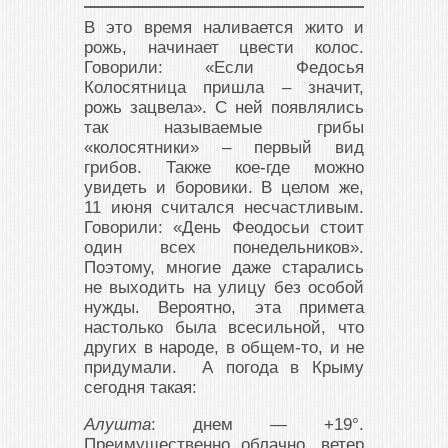
В это время наливается жито и
рожь, начинает цвести колос.
Говорили: «Если Федосья
Колосятница пришла – значит,
рожь зацвела». С ней появлялись
так называемые грибы
«колосятники» – первый вид
грибов. Также кое-где можно
увидеть и боровики. В целом же,
11 июня считался несчастливым.
Говорили: «День Феодосьи стоит
один всех понедельников».
Поэтому, многие даже старались
не выходить на улицу без особой
нужды. Вероятно, эта примета
настолько была всесильной, что
других в народе, в общем-то, и не
придумали. А погода в Крыму
сегодня такая:
Алушта
: днем — +19°.
Преимущественно облачно, ветер