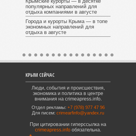
Крымские курорты — в десятке
популярных направлений для
отдыха компаниями в августе
Города и курорты Крыма — в топе
экономных направлений для
отдыха в августе
КРЫМ СЕЙЧАС
Люди, события и происшествия,
экономика и политика в центре
внимания на crimeapress.info.
Отдел рекламы:
+7 (978) 977 47 96
Для писем:
crimearfinfo@yandex.ru
При цитировании гиперссылка на
crimeapress.info
обязательна.