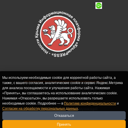
Мы используем необходимые cookie для корректной работы сайта, а
также, с вашего согласия, аналитические cookie и сервис Яндекс.Метрика
СИ "Новости Крыма - КрымPRESS".
для анализа посещаемости и улучшения работы сайта. Нажимая
Свидетельство о регистрации СМИ ЭЛ № ФС
«Принять», вы соглашаетесь на использование аналитических cookie.
77-62916 выдано Федеральной службой по
Нажимая «Отказаться», вы разрешаете использовать только
надзору в сфере связи, информационных
необходимые cookie. Подробнее — в
Политике конфиденциальности
и
Согласии на обработку персональных данных
.
технологий и массовых коммуникаций
(Роскомнадзор) 10.09.2015. Учредитель и
Отказаться
главный редактор: Крутских С.М. Почта:
Принять
crimearfinfo@yandex.ru. Телефон Редакции: