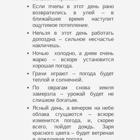
Если пчелы в этот день рано
возвратились в улей – в
ближайшее время наступит
ощутимое потепление.
Нельзя в этот день работать
допоздна – сильное несчастье
накличешь.
Ночью холодно, а днем очень
жарко – вскоре установится
хорошая погода.
Грачи играют – погода будет
теплой и солнечной.
По оврагам снова земля
замерзла – урожай будет не
слишком богатым.
Ясный день, а вечером на небе
облака сгущаются – вскоре
изменится погода, и, скорее
всего, пойдет дождь. Заря
красного цвета – будет ветреная
и дождливая погода.