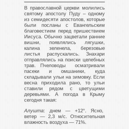
В православной церкви молились
святому апостолу Пуду – одному
из семидесяти апостолов, которые
были посланы с Евангельским
благовестием перед пришествием
Иисуса. Обычно зацветали ранние
вишни, появлялись лягушки,
калина зеленела, березовые
листья распускались. Знахари
отправлялись на поиски целебных
трав. Пчеловоды осматривали
пасеки и омшаники, куда
складывали ульи на зимовку. Если
весна приходила рано, то ульи
ставили рядом с цветущими
деревьями. А погода в Крыму
сегодня такая:
Алушта
: днем — +12°. Ясно,
ветер — 2,3 м/с. Относительная
влажность воздуха — 71%.